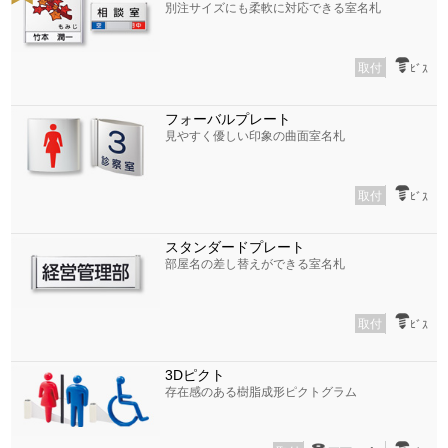
別注サイズにも柔軟に対応できる室名札
取付
ﾋﾞｽ
フォーバルプレート
見やすく優しい印象の曲面室名札
取付
ﾋﾞｽ
スタンダードプレート
部屋名の差し替えができる室名札
取付
ﾋﾞｽ
3Dピクト
存在感のある樹脂成形ピクトグラム