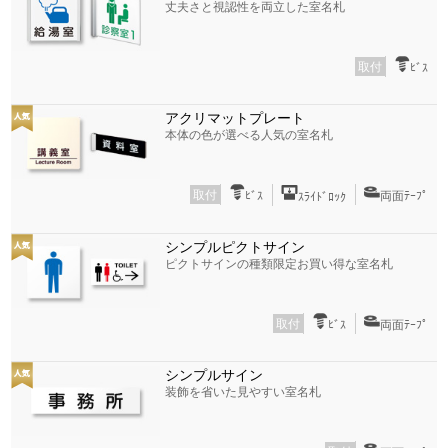
丈夫さと視認性を両立した室名札
取付
ﾋﾞｽ
アクリマットプレート
本体の色が選べる人気の室名札
取付
ﾋﾞｽ
両面ﾃｰﾌﾟ
ｽﾗｲﾄﾞﾛｯｸ
シンプルピクトサイン
ピクトサインの種類限定お買い得な室名札
取付
ﾋﾞｽ
両面ﾃｰﾌﾟ
シンプルサイン
装飾を省いた見やすい室名札