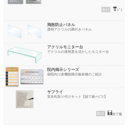
取付
ﾋﾞｽ
飛散防止パネル
透明アクリルの脚付きパネル
アクリルモニター台
アクリルの透明度を活かしたモニター台
院内掲示シリーズ
病院向け多機能掲示板各種のご紹介
サプライ
室名札取り付けキット【捨て板+ビス】
取付
捨て板