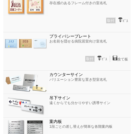
存在感のあるフレーム付きの室名札
取付
ﾋﾞｽ
プライバシープレート
お名前を隠せる病院居室向け室名札
取付
ﾋﾞｽ
捨て板
カウンターサイン
バリエーション豊富な置き型室名札
吊下サイン
遠くからでも分かりやすい誘導サイン
案内板
1段ごとの差し替えが簡単な各階案内板