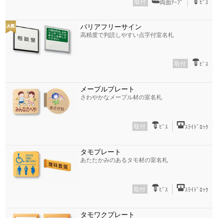
取付
両面ﾃｰﾌﾟ
ﾋﾞｽ
バリアフリーサイン
高精度で判読しやすい点字付室名札
取付
ﾋﾞｽ
メープルプレート
さわやかなメープル材の室名札
取付
ﾋﾞｽ
ｽﾗｲﾄﾞﾛｯｸ
タモプレート
あたたかみのあるタモ材の室名札
取付
ﾋﾞｽ
ｽﾗｲﾄﾞﾛｯｸ
タモワクプレート