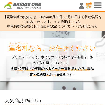
室名札・サ
【夏季休業のお知らせ】2026年8月11日～8月16日まで製造/発送を
お休みいたします。 ＞＞
詳細はこちら
中東情勢の影響における品薄/欠品について ＞＞
詳細はこちら
ルームプレート
室名札
なら、お任せください
ブリッジワンでは、素材もサイズも様々な室名札を、数
多く取り扱っております。
創業40年以上の実績のあるメーカー直販ですので、高品
質・短納期・お手頃価格
です！
人気商品 Pick Up