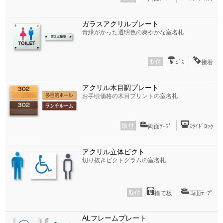
ガラスアクリルプレート
青緑がかった透明色の爽やかな室名札
取付
ﾋﾞｽ
接着
アクリル木目調プレート
お手頃価格の木目プリントの室名札
取付
両面ﾃｰﾌﾟ
ｽﾗｲﾄﾞﾛｯｸ
アクリル立体ピクト
切り抜きピクトグラムの室名札
取付
捨て板
両面ﾃｰﾌﾟ
ALフレームプレート