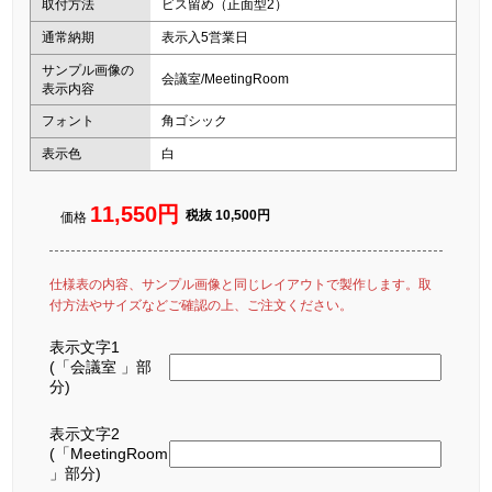
取付方法
ビス留め（正面型2）
通常納期
表示入5営業日
サンプル画像の
会議室/MeetingRoom
表示内容
フォント
角ゴシック
表示色
白
11,550円
税抜 10,500円
価格
仕様表の内容、サンプル画像と同じレイアウトで製作します。取
付方法やサイズなどご確認の上、ご注文ください。
表示文字1
(「会議室 」部
分)
表示文字2
(「MeetingRoom
」部分)