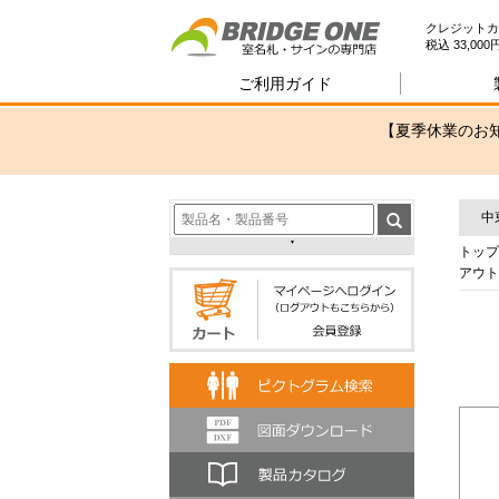
室
クレジットカ
税込 33,0
ご利用ガイド
【夏季休業のお知
中
トップ
アウト