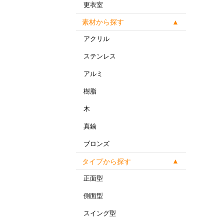
更衣室
素材から探す
アクリル
ステンレス
アルミ
樹脂
木
真鍮
ブロンズ
タイプから探す
正面型
側面型
スイング型