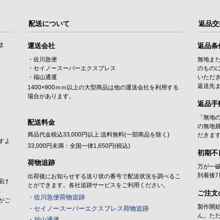
配送について
返品交
ま
運送会社
返品条
・佐川急便
無地ま
・セイノースーパーエクスプレス
のもの
・福山通運
いただ
返送先
1400×900ｍｍ以上の大型商品は他の運送会社を利用する
場合があります。
返品手
「無地
配送料金
の無地
商品代金税込33,000円以上:送料無料(一部商品を除く)
だきま
すよ
33,000円未満：全国一律1,650円(税込)
初期不
荷物追跡
万が一
到着後
出荷後にお知らせする送り状の番号で配送状況を調べるこ
届け
とができます。各社追跡サービスをご利用ください。
。
ご注文
・佐川急便荷物追跡
がご
製作開
・セイノースーパーエクスプレス荷物追跡
ん。た
・福山通運