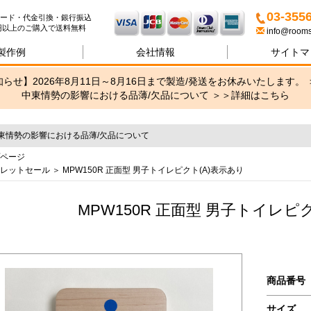
名札・サインの専門店ブリッ
03-355
ード・代金引換・銀行振込
00円以上のご購入で送料無料
info@rooms
製作例
会社情報
サイトマ
らせ】2026年8月11日～8月16日まで製造/発送をお休みいたします。 
中東情勢の影響における品薄/欠品について ＞＞
詳細はこちら
東情勢の影響における品薄/欠品について
ページ
レットセール
＞ MPW150R 正面型 男子トイレピクト(A)表示あり
MPW150R 正面型 男子トイレピ
商品番号
サイズ