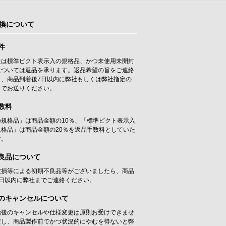
換について
件
たは標準ピクト表示入の規格品、かつ未使用未開封
については返品を承ります。返品希望の旨をご連絡
き、商品到着後7日以内に弊社もしくは弊社指定の
までお送りください。
数料
の規格品」は商品金額の10％、「標準ピクト表示入
規格品」は商品金額の20％を返品手数料としていた
す。
良品について
破損等による初期不良品等がございましたら、商品
7日以内に弊社までご連絡ください。
のキャンセルについて
始後のキャンセルや仕様変更は原則お受けできませ
だし、商品製作前でかつ状況的にやむを得ないと弊