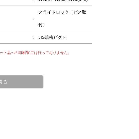
スライドロック（ビス取
:
付）
:
JIS規格ピクト
ット品への印刷/加工は行っておりません。
戻る