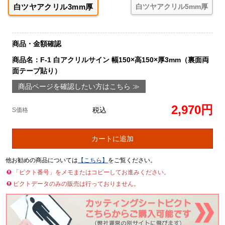
白ツヤアクリル3mm厚
白ツヤアクリル5mm厚
商品・金額確認
商品名：F-1 白アクリルサイン 幅150×高150×厚3mm（裏面両
面テープ貼り）
商品ページを確認したい方はこちら ≫
2,970円
税込
S価格
カートに追加
他お勧めの商品については
【こちら】
をご覧ください。
「ピクト番号」をメモまたはコピーしてお進みください。
ピクトデータのみの販売は行っておりません。