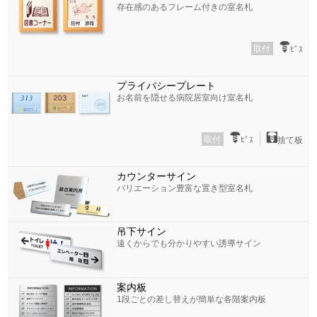
存在感のあるフレーム付きの室名札
取付
ﾋﾞｽ
プライバシープレート
お名前を隠せる病院居室向け室名札
取付
ﾋﾞｽ
捨て板
カウンターサイン
バリエーション豊富な置き型室名札
吊下サイン
遠くからでも分かりやすい誘導サイン
案内板
1段ごとの差し替えが簡単な各階案内板