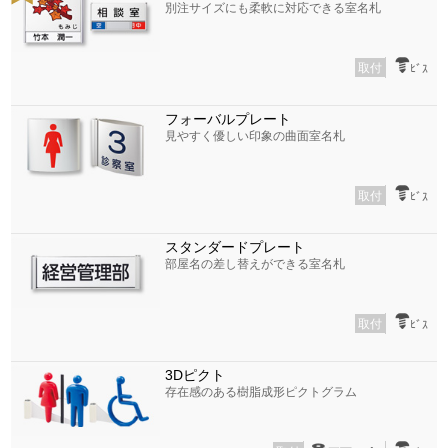
別注サイズにも柔軟に対応できる室名札
取付
ﾋﾞｽ
フォーバルプレート
見やすく優しい印象の曲面室名札
取付
ﾋﾞｽ
スタンダードプレート
部屋名の差し替えができる室名札
取付
ﾋﾞｽ
3Dピクト
存在感のある樹脂成形ピクトグラム