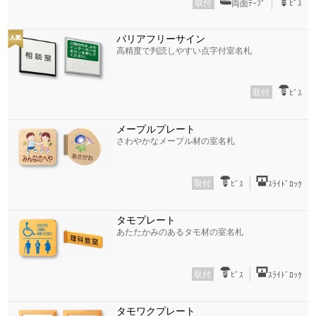
取付
両面ﾃｰﾌﾟ
ﾋﾞｽ
バリアフリーサイン
高精度で判読しやすい点字付室名札
取付
ﾋﾞｽ
メープルプレート
さわやかなメープル材の室名札
取付
ﾋﾞｽ
ｽﾗｲﾄﾞﾛｯｸ
タモプレート
あたたかみのあるタモ材の室名札
取付
ﾋﾞｽ
ｽﾗｲﾄﾞﾛｯｸ
タモワクプレート