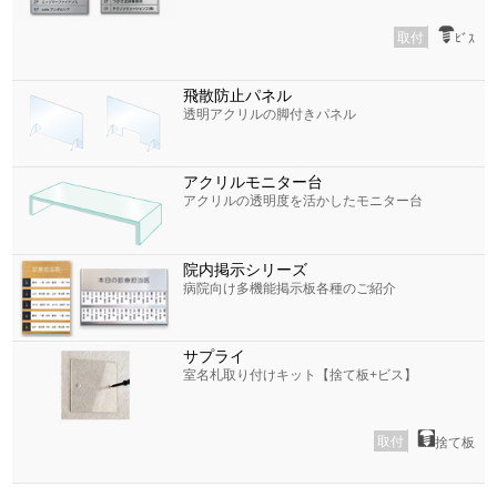
取付
ﾋﾞｽ
飛散防止パネル
透明アクリルの脚付きパネル
アクリルモニター台
アクリルの透明度を活かしたモニター台
院内掲示シリーズ
病院向け多機能掲示板各種のご紹介
サプライ
室名札取り付けキット【捨て板+ビス】
取付
捨て板