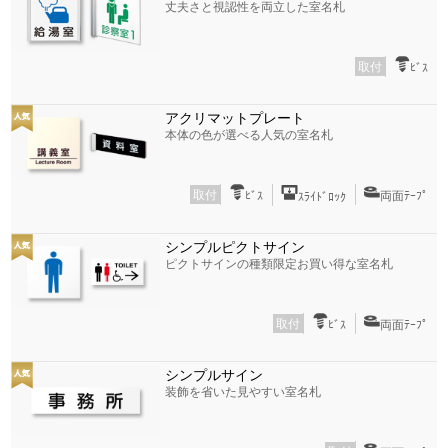
丈夫さと視認性を両立した室名札
取付
ﾋﾞｽ
アクリマットプレート
本体の色が選べる人気の室名札
取付
ﾋﾞｽ
両面ﾃｰﾌﾟ
ｽﾗｲﾄﾞﾛｯｸ
シンプルピクトサイン
ピクトサインの種類限定お買い得な室名札
取付
ﾋﾞｽ
両面ﾃｰﾌﾟ
シンプルサイン
装飾を省いた見やすい室名札