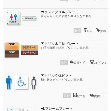
ガラスアクリルプレート
青緑がかった透明色の爽やかな室名札
取付
ﾋﾞｽ
接着
アクリル木目調プレート
お手頃価格の木目プリントの室名札
取付
両面ﾃｰﾌﾟ
ｽﾗｲﾄﾞﾛｯｸ
アクリル立体ピクト
切り抜きピクトグラムの室名札
取付
捨て板
両面ﾃｰﾌﾟ
ALフレームプレート