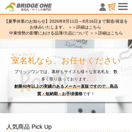
室名札・サ
【夏季休業のお知らせ】2026年8月11日～8月16日まで製造/発送を
お休みいたします。 ＞＞
詳細はこちら
中東情勢の影響における品薄/欠品について ＞＞
詳細はこちら
ルームプレート
室名札
なら、お任せください
ブリッジワンでは、素材もサイズも様々な室名札を、数
多く取り扱っております。
創業40年以上の実績のあるメーカー直販ですので、高品
質・短納期・お手頃価格
です！
人気商品 Pick Up