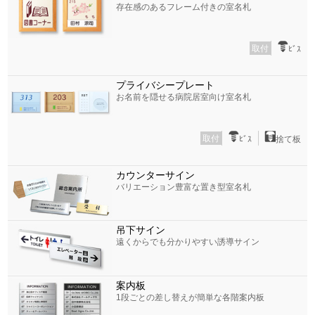
存在感のあるフレーム付きの室名札
取付
ﾋﾞｽ
プライバシープレート
お名前を隠せる病院居室向け室名札
取付
ﾋﾞｽ
捨て板
カウンターサイン
バリエーション豊富な置き型室名札
吊下サイン
遠くからでも分かりやすい誘導サイン
案内板
1段ごとの差し替えが簡単な各階案内板