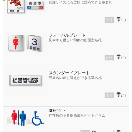
別注サイズにも柔軟に対応できる室名札
取付
ﾋﾞｽ
フォーバルプレート
見やすく優しい印象の曲面室名札
取付
ﾋﾞｽ
スタンダードプレート
部屋名の差し替えができる室名札
取付
ﾋﾞｽ
3Dピクト
存在感のある樹脂成形ピクトグラム