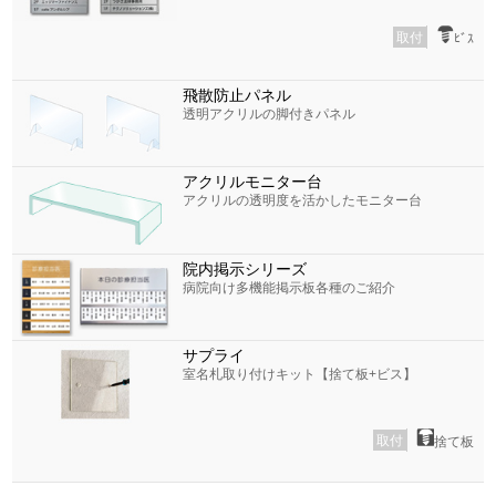
取付
ﾋﾞｽ
飛散防止パネル
透明アクリルの脚付きパネル
アクリルモニター台
アクリルの透明度を活かしたモニター台
院内掲示シリーズ
病院向け多機能掲示板各種のご紹介
サプライ
室名札取り付けキット【捨て板+ビス】
取付
捨て板