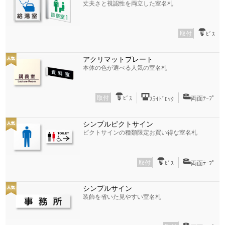
丈夫さと視認性を両立した室名札
取付
ﾋﾞｽ
アクリマットプレート
本体の色が選べる人気の室名札
取付
ﾋﾞｽ
両面ﾃｰﾌﾟ
ｽﾗｲﾄﾞﾛｯｸ
シンプルピクトサイン
ピクトサインの種類限定お買い得な室名札
取付
ﾋﾞｽ
両面ﾃｰﾌﾟ
シンプルサイン
装飾を省いた見やすい室名札