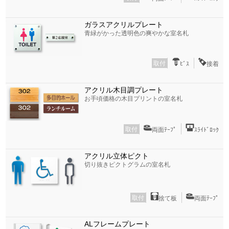
ガラスアクリルプレート
青緑がかった透明色の爽やかな室名札
取付
ﾋﾞｽ
接着
アクリル木目調プレート
お手頃価格の木目プリントの室名札
取付
両面ﾃｰﾌﾟ
ｽﾗｲﾄﾞﾛｯｸ
アクリル立体ピクト
切り抜きピクトグラムの室名札
取付
捨て板
両面ﾃｰﾌﾟ
ALフレームプレート