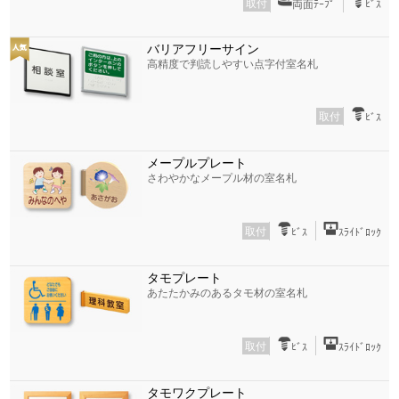
取付
両面ﾃｰﾌﾟ
ﾋﾞｽ
バリアフリーサイン
高精度で判読しやすい点字付室名札
取付
ﾋﾞｽ
メープルプレート
さわやかなメープル材の室名札
取付
ﾋﾞｽ
ｽﾗｲﾄﾞﾛｯｸ
タモプレート
あたたかみのあるタモ材の室名札
取付
ﾋﾞｽ
ｽﾗｲﾄﾞﾛｯｸ
タモワクプレート