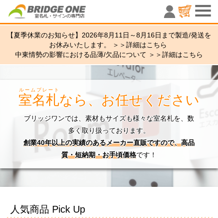
室名札・サ
【夏季休業のお知らせ】2026年8月11日～8月16日まで製造/発送を
お休みいたします。 ＞＞
詳細はこちら
中東情勢の影響における品薄/欠品について ＞＞
詳細はこちら
ルームプレート
室名札
なら、お任せください
ブリッジワンでは、素材もサイズも様々な室名札を、数
多く取り扱っております。
創業40年以上の実績のあるメーカー直販ですので、高品
質・短納期・お手頃価格
です！
人気商品 Pick Up