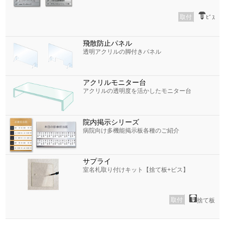
取付
ﾋﾞｽ
飛散防止パネル
透明アクリルの脚付きパネル
アクリルモニター台
アクリルの透明度を活かしたモニター台
院内掲示シリーズ
病院向け多機能掲示板各種のご紹介
サプライ
室名札取り付けキット【捨て板+ビス】
取付
捨て板