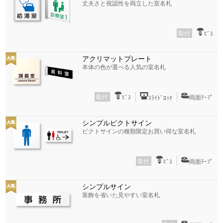
丈夫さと視認性を両立した室名札
取付
ﾋﾞｽ
アクリマットプレート
本体の色が選べる人気の室名札
取付
ﾋﾞｽ
両面ﾃｰﾌﾟ
ｽﾗｲﾄﾞﾛｯｸ
シンプルピクトサイン
ピクトサインの種類限定お買い得な室名札
取付
ﾋﾞｽ
両面ﾃｰﾌﾟ
シンプルサイン
装飾を省いた見やすい室名札