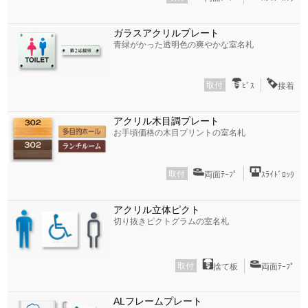
ガラスアクリルプレート
青緑がかった透明色の爽やかな室名札
取付
ﾋﾞｽ
接着
アクリル木目調プレート
お手頃価格の木目プリントの室名札
取付
両面ﾃｰﾌﾟ
ｽﾗｲﾄﾞﾛｯｸ
アクリル立体ピクト
切り抜きピクトグラムの室名札
取付
捨て板
両面ﾃｰﾌﾟ
ALフレームプレート