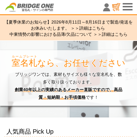
室名札・サ
【夏季休業のお知らせ】2026年8月11日～8月16日まで製造/発送を
お休みいたします。 ＞＞
詳細はこちら
中東情勢の影響における品薄/欠品について ＞＞
詳細はこちら
ルームプレート
室名札
なら、お任せください
ブリッジワンでは、素材もサイズも様々な室名札を、数
多く取り扱っております。
創業40年以上の実績のあるメーカー直販ですので、高品
質・短納期・お手頃価格
です！
人気商品 Pick Up