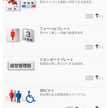
別注サイズにも柔軟に対応できる室名札
取付
ﾋﾞｽ
フォーバルプレート
見やすく優しい印象の曲面室名札
取付
ﾋﾞｽ
スタンダードプレート
部屋名の差し替えができる室名札
取付
ﾋﾞｽ
3Dピクト
存在感のある樹脂成形ピクトグラム