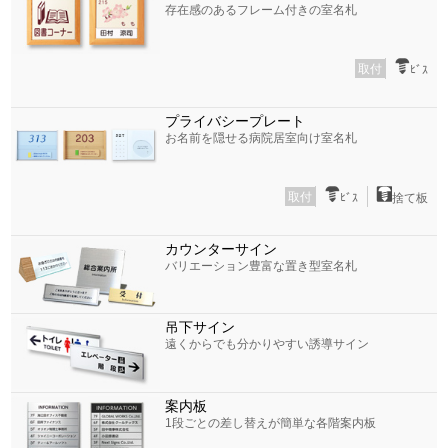
存在感のあるフレーム付きの室名札
取付
ﾋﾞｽ
プライバシープレート
お名前を隠せる病院居室向け室名札
取付
ﾋﾞｽ
捨て板
カウンターサイン
バリエーション豊富な置き型室名札
吊下サイン
遠くからでも分かりやすい誘導サイン
案内板
1段ごとの差し替えが簡単な各階案内板