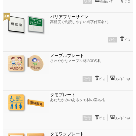
取付
両面ﾃｰﾌﾟ
ﾋﾞｽ
バリアフリーサイン
高精度で判読しやすい点字付室名札
取付
ﾋﾞｽ
メープルプレート
さわやかなメープル材の室名札
取付
ﾋﾞｽ
ｽﾗｲﾄﾞﾛｯｸ
タモプレート
あたたかみのあるタモ材の室名札
取付
ﾋﾞｽ
ｽﾗｲﾄﾞﾛｯｸ
タモワクプレート