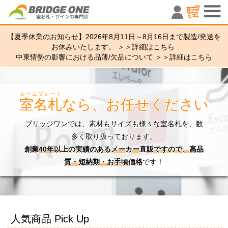
室名札・サ
【夏季休業のお知らせ】2026年8月11日～8月16日まで製造/発送を
お休みいたします。 ＞＞
詳細はこちら
中東情勢の影響における品薄/欠品について ＞＞
詳細はこちら
ルームプレート
室名札
なら、お任せください
ブリッジワンでは、素材もサイズも様々な室名札を、数
多く取り扱っております。
創業40年以上の実績のあるメーカー直販ですので、高品
質・短納期・お手頃価格
です！
人気商品 Pick Up