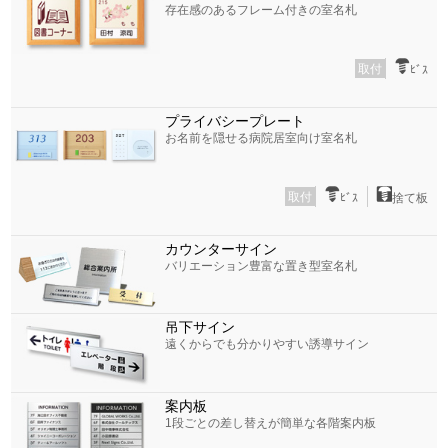
存在感のあるフレーム付きの室名札
取付
ﾋﾞｽ
プライバシープレート
お名前を隠せる病院居室向け室名札
取付
ﾋﾞｽ
捨て板
カウンターサイン
バリエーション豊富な置き型室名札
吊下サイン
遠くからでも分かりやすい誘導サイン
案内板
1段ごとの差し替えが簡単な各階案内板