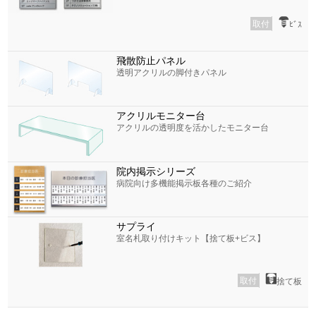
取付
ﾋﾞｽ
飛散防止パネル
透明アクリルの脚付きパネル
アクリルモニター台
アクリルの透明度を活かしたモニター台
院内掲示シリーズ
病院向け多機能掲示板各種のご紹介
サプライ
室名札取り付けキット【捨て板+ビス】
取付
捨て板