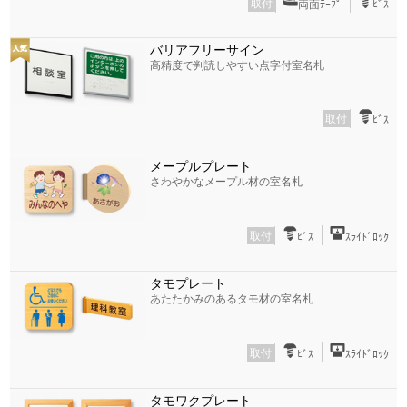
取付
両面ﾃｰﾌﾟ
ﾋﾞｽ
バリアフリーサイン
高精度で判読しやすい点字付室名札
取付
ﾋﾞｽ
メープルプレート
さわやかなメープル材の室名札
取付
ﾋﾞｽ
ｽﾗｲﾄﾞﾛｯｸ
タモプレート
あたたかみのあるタモ材の室名札
取付
ﾋﾞｽ
ｽﾗｲﾄﾞﾛｯｸ
タモワクプレート