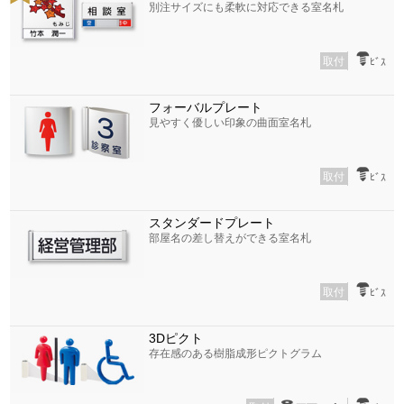
別注サイズにも柔軟に対応できる室名札
取付
ﾋﾞｽ
フォーバルプレート
見やすく優しい印象の曲面室名札
取付
ﾋﾞｽ
スタンダードプレート
部屋名の差し替えができる室名札
取付
ﾋﾞｽ
3Dピクト
存在感のある樹脂成形ピクトグラム