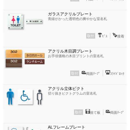
ガラスアクリルプレート
青緑がかった透明色の爽やかな室名札
取付
ﾋﾞｽ
接着
アクリル木目調プレート
お手頃価格の木目プリントの室名札
取付
両面ﾃｰﾌﾟ
ｽﾗｲﾄﾞﾛｯｸ
アクリル立体ピクト
切り抜きピクトグラムの室名札
取付
捨て板
両面ﾃｰﾌﾟ
ALフレームプレート