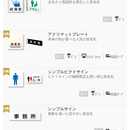
丈夫さと視認性を両立した室名札
取付
ﾋﾞｽ
アクリマットプレート
本体の色が選べる人気の室名札
取付
ﾋﾞｽ
両面ﾃｰﾌﾟ
ｽﾗｲﾄﾞﾛｯｸ
シンプルピクトサイン
ピクトサインの種類限定お買い得な室名札
取付
ﾋﾞｽ
両面ﾃｰﾌﾟ
シンプルサイン
装飾を省いた見やすい室名札