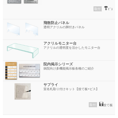
取付
ﾋﾞｽ
飛散防止パネル
透明アクリルの脚付きパネル
アクリルモニター台
アクリルの透明度を活かしたモニター台
院内掲示シリーズ
病院向け多機能掲示板各種のご紹介
サプライ
室名札取り付けキット【捨て板+ビス】
取付
捨て板