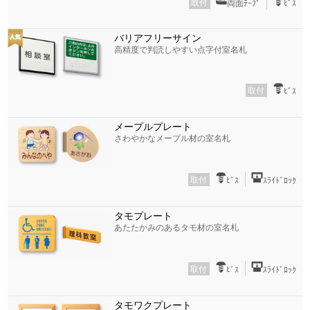
取付
両面ﾃｰﾌﾟ
ﾋﾞｽ
バリアフリーサイン
高精度で判読しやすい点字付室名札
取付
ﾋﾞｽ
メープルプレート
さわやかなメープル材の室名札
取付
ﾋﾞｽ
ｽﾗｲﾄﾞﾛｯｸ
タモプレート
あたたかみのあるタモ材の室名札
取付
ﾋﾞｽ
ｽﾗｲﾄﾞﾛｯｸ
タモワクプレート