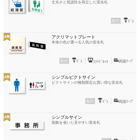
丈夫さと視認性を両立した室名札
取付
ﾋﾞｽ
アクリマットプレート
本体の色が選べる人気の室名札
取付
ﾋﾞｽ
両面ﾃｰﾌﾟ
ｽﾗｲﾄﾞﾛｯｸ
シンプルピクトサイン
ピクトサインの種類限定お買い得な室名札
取付
ﾋﾞｽ
両面ﾃｰﾌﾟ
シンプルサイン
装飾を省いた見やすい室名札