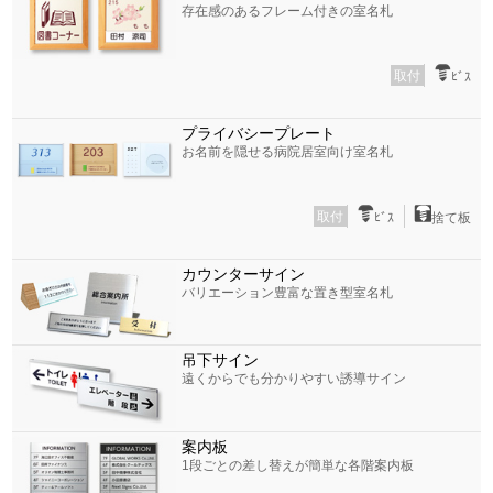
存在感のあるフレーム付きの室名札
取付
ﾋﾞｽ
プライバシープレート
お名前を隠せる病院居室向け室名札
取付
ﾋﾞｽ
捨て板
カウンターサイン
バリエーション豊富な置き型室名札
吊下サイン
遠くからでも分かりやすい誘導サイン
案内板
1段ごとの差し替えが簡単な各階案内板