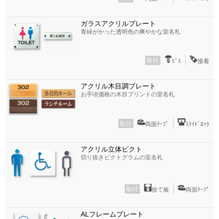
ガラスアクリルプレート
青緑がかった透明色の爽やかな室名札
取付
ﾋﾞｽ
接着
アクリル木目調プレート
お手頃価格の木目プリントの室名札
取付
両面ﾃｰﾌﾟ
ｽﾗｲﾄﾞﾛｯｸ
アクリル立体ピクト
切り抜きピクトグラムの室名札
取付
捨て板
両面ﾃｰﾌﾟ
ALフレームプレート