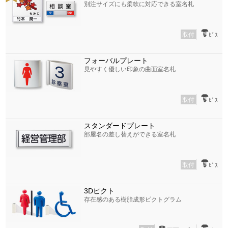
別注サイズにも柔軟に対応できる室名札
取付
ﾋﾞｽ
フォーバルプレート
見やすく優しい印象の曲面室名札
取付
ﾋﾞｽ
スタンダードプレート
部屋名の差し替えができる室名札
取付
ﾋﾞｽ
3Dピクト
存在感のある樹脂成形ピクトグラム