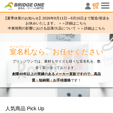
室名札・サ
【夏季休業のお知らせ】2026年8月11日～8月16日まで製造/発送を
お休みいたします。 ＞＞
詳細はこちら
中東情勢の影響における品薄/欠品について ＞＞
詳細はこちら
ルームプレート
室名札
なら、お任せください
ブリッジワンでは、素材もサイズも様々な室名札を、数
多く取り扱っております。
創業40年以上の実績のあるメーカー直販ですので、高品
質・短納期・お手頃価格
です！
人気商品 Pick Up