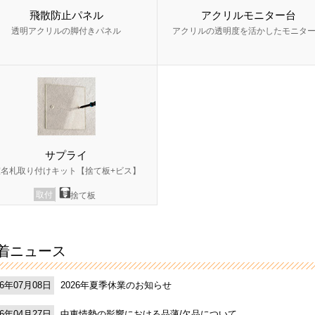
飛散防止パネル
アクリルモニター台
透明アクリルの脚付きパネル
アクリルの透明度を活かしたモニタ
サプライ
室名札取り付けキット【捨て板+ビス】
取付
捨て板
着ニュース
2026年夏季休業のお知らせ
26年07月08日
中東情勢の影響における品薄/欠品について
26年04月27日