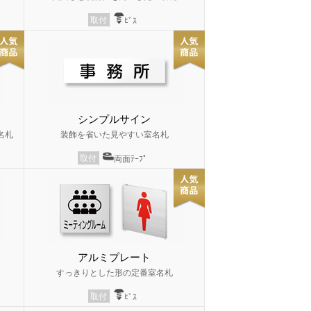
取付
ﾋﾞｽ
シンプルサイン
名札
装飾を省いた見やすい室名札
取付
両面ﾃｰﾌﾟ
アルミプレート
すっきりとした形の定番室名札
取付
ﾋﾞｽ