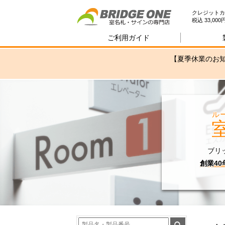
室
クレジットカ
税込 33,0
ご利用ガイド
【夏季休業のお知
ル
ブリ
創業4