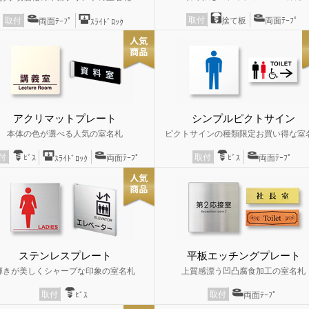
取付
捨て板
両面ﾃｰﾌﾟ
取付
両面ﾃｰﾌﾟ
ｽﾗｲﾄﾞﾛｯｸ
アクリマットプレート
シンプルピクトサイン
本体の色が選べる人気の室名札
ピクトサインの種類限定お買い得な室
取付
付
ﾋﾞｽ
両面ﾃｰﾌﾟ
ﾋﾞｽ
両面ﾃｰﾌﾟ
ｽﾗｲﾄﾞﾛｯｸ
ステンレスプレート
平板エッチングプレート
輝きが美しくシャープな印象の室名札
上質感漂う凹凸腐食加工の室名札
取付
取付
ﾋﾞｽ
両面ﾃｰﾌﾟ