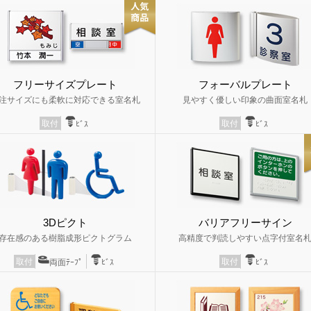
フリーサイズプレート
フォーバルプレート
注サイズにも柔軟に対応できる室名札
見やすく優しい印象の曲面室名札
取付
取付
ﾋﾞｽ
ﾋﾞｽ
3Dピクト
バリアフリーサイン
存在感のある樹脂成形ピクトグラム
高精度で判読しやすい点字付室名
取付
取付
両面ﾃｰﾌﾟ
ﾋﾞｽ
ﾋﾞｽ