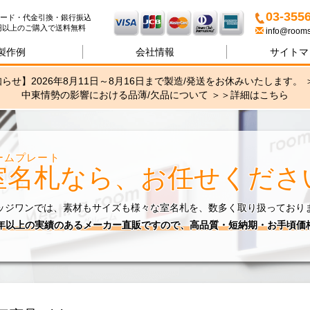
名札・サインの専門店ブリッ
03-355
ード・代金引換・銀行振込
00円以上のご購入で送料無料
info@rooms
製作例
会社情報
サイトマ
らせ】2026年8月11日～8月16日まで製造/発送をお休みいたします。 
中東情勢の影響における品薄/欠品について ＞＞
詳細はこちら
ームプレート
室名札
なら、お任せくださ
ッジワンでは、素材もサイズも様々な室名札を、数多く取り扱っており
0年以上の実績のあるメーカー直販ですので、高品質・短納期・お手頃価