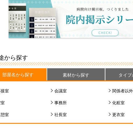
途から探す
部屋名から探す
素材から探す
タイプ
応接室
会議室
関係者以外
控室
事務所
化粧室
休憩室
社長室
更衣室