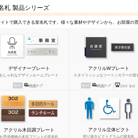
名札 製品シリーズ
サイトで購入できる室名札です。様々な素材やデザインから、お部屋の
デザイナープレート
アクリルWプレート
おしゃれなデザインルームプレート
スタイリッシュなツートンカラーの室
取付
取付
両面ﾃｰﾌﾟ
両面ﾃｰﾌﾟ
ｽﾗｲﾄﾞﾛｯｸ
アクリル立体ピクト
アクリル木目調プレート
切り抜きピクトグラムの室名札
お手頃価格の木目プリントの室名札