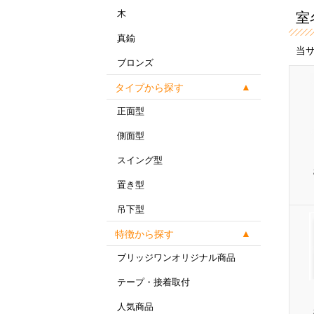
木
室
真鍮
当
ブロンズ
タイプから探す
正面型
側面型
スイング型
置き型
吊下型
特徴から探す
ブリッジワンオリジナル商品
テープ・接着取付
人気商品