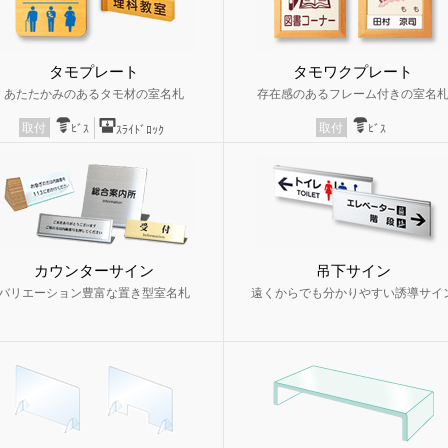
タモプレート
タモワクプレート
あたたかみのあるタモ材の室名札
存在感のあるフレーム付きの室名
取付
取付
ﾋﾞｽ
ﾋﾞｽ
ｽﾗｲﾄﾞﾛｯｸ
カウンターサイン
吊下サイン
バリエーション豊富な置き型室名札
遠くからでも分かりやすい誘導サイ