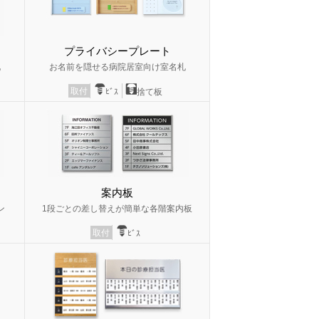
プライバシープレート
札
お名前を隠せる病院居室向け室名札
取付
ﾋﾞｽ
捨て板
案内板
ン
1段ごとの差し替えが簡単な各階案内板
取付
ﾋﾞｽ