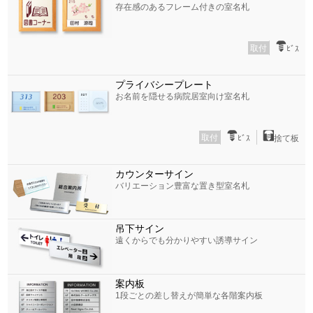
存在感のあるフレーム付きの室名札
取付
ﾋﾞｽ
プライバシープレート
お名前を隠せる病院居室向け室名札
取付
ﾋﾞｽ
捨て板
カウンターサイン
バリエーション豊富な置き型室名札
吊下サイン
遠くからでも分かりやすい誘導サイン
案内板
1段ごとの差し替えが簡単な各階案内板