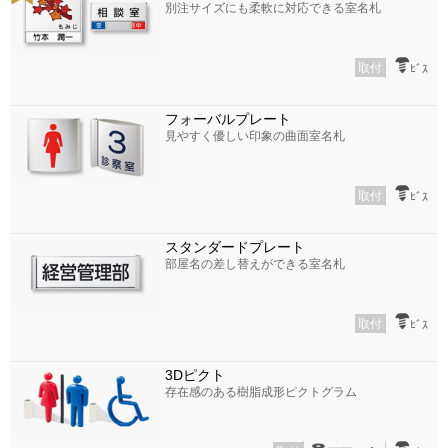
別注サイズにも柔軟に対応できる室名札
取付
ﾋﾞｽ
フォーバルプレート
見やすく優しい印象の曲面室名札
取付
ﾋﾞｽ
スタンダードプレート
部屋名の差し替えができる室名札
取付
ﾋﾞｽ
3Dピクト
存在感のある樹脂成形ピクトグラム