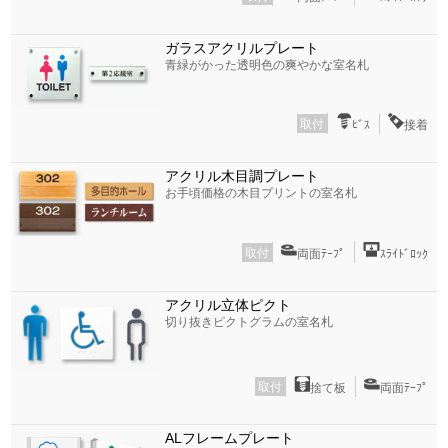
ガラスアクリルプレート
青緑がかった透明色の爽やかな室名札
取付
ﾋﾞｽ
接着
アクリル木目調プレート
お手頃価格の木目プリントの室名札
取付
両面ﾃｰﾌﾟ
ｽﾗｲﾄﾞﾛｯｸ
アクリル立体ピクト
切り抜きピクトグラムの室名札
取付
捨て板
両面ﾃｰﾌﾟ
ALフレームプレート