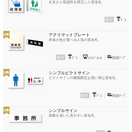
丈夫さと視認性を両立した室名札
取付
ﾋﾞｽ
アクリマットプレート
本体の色が選べる人気の室名札
取付
ﾋﾞｽ
両面ﾃｰﾌﾟ
ｽﾗｲﾄﾞﾛｯｸ
シンプルピクトサイン
ピクトサインの種類限定お買い得な室名札
取付
ﾋﾞｽ
両面ﾃｰﾌﾟ
シンプルサイン
装飾を省いた見やすい室名札