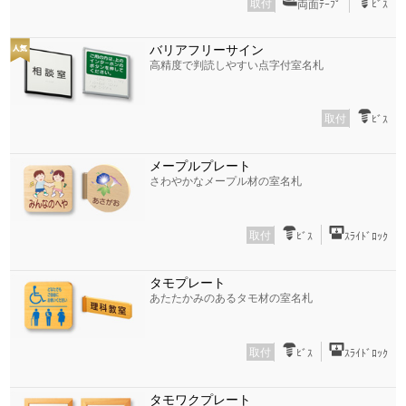
取付
両面ﾃｰﾌﾟ
ﾋﾞｽ
バリアフリーサイン
高精度で判読しやすい点字付室名札
取付
ﾋﾞｽ
メープルプレート
さわやかなメープル材の室名札
取付
ﾋﾞｽ
ｽﾗｲﾄﾞﾛｯｸ
タモプレート
あたたかみのあるタモ材の室名札
取付
ﾋﾞｽ
ｽﾗｲﾄﾞﾛｯｸ
タモワクプレート