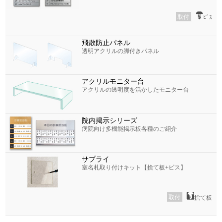
取付
ﾋﾞｽ
飛散防止パネル
透明アクリルの脚付きパネル
アクリルモニター台
アクリルの透明度を活かしたモニター台
院内掲示シリーズ
病院向け多機能掲示板各種のご紹介
サプライ
室名札取り付けキット【捨て板+ビス】
取付
捨て板