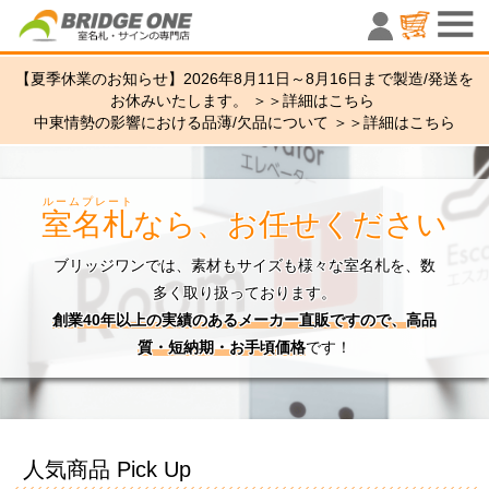
室名札・サ
【夏季休業のお知らせ】2026年8月11日～8月16日まで製造/発送を
お休みいたします。 ＞＞
詳細はこちら
中東情勢の影響における品薄/欠品について ＞＞
詳細はこちら
ルームプレート
室名札
なら、お任せください
ブリッジワンでは、素材もサイズも様々な室名札を、数
多く取り扱っております。
創業40年以上の実績のあるメーカー直販ですので、高品
質・短納期・お手頃価格
です！
人気商品 Pick Up