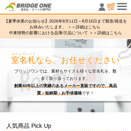
室名札・サ
【夏季休業のお知らせ】2026年8月11日～8月16日まで製造/発送を
お休みいたします。 ＞＞
詳細はこちら
中東情勢の影響における品薄/欠品について ＞＞
詳細はこちら
ルームプレート
室名札
なら、お任せください
ブリッジワンでは、素材もサイズも様々な室名札を、数
多く取り扱っております。
創業40年以上の実績のあるメーカー直販ですので、高品
質・短納期・お手頃価格
です！
人気商品 Pick Up