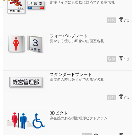
別注サイズにも柔軟に対応できる室名札
取付
ﾋﾞｽ
フォーバルプレート
見やすく優しい印象の曲面室名札
取付
ﾋﾞｽ
スタンダードプレート
部屋名の差し替えができる室名札
取付
ﾋﾞｽ
3Dピクト
存在感のある樹脂成形ピクトグラム