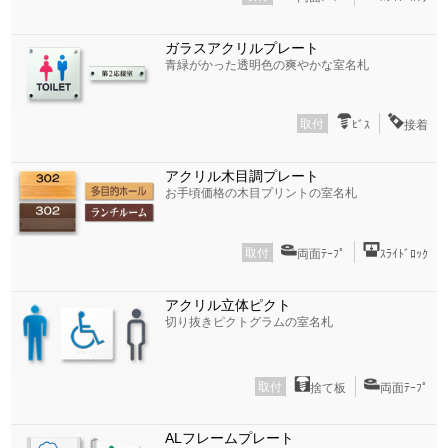
ガラスアクリルプレート
青緑がかった透明色の爽やかな室名札
取付
ﾋﾞｽ
接着
アクリル木目調プレート
お手頃価格の木目プリントの室名札
取付
両面ﾃｰﾌﾟ
ｽﾗｲﾄﾞﾛｯｸ
アクリル立体ピクト
切り抜きピクトグラムの室名札
取付
捨て板
両面ﾃｰﾌﾟ
ALフレームプレート