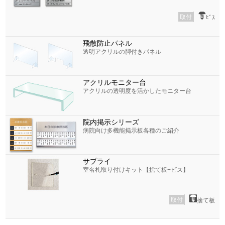
取付
ﾋﾞｽ
飛散防止パネル
透明アクリルの脚付きパネル
アクリルモニター台
アクリルの透明度を活かしたモニター台
院内掲示シリーズ
病院向け多機能掲示板各種のご紹介
サプライ
室名札取り付けキット【捨て板+ビス】
取付
捨て板