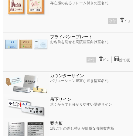
存在感のあるフレーム付きの室名札
取付
ﾋﾞｽ
プライバシープレート
お名前を隠せる病院居室向け室名札
取付
ﾋﾞｽ
捨て板
カウンターサイン
バリエーション豊富な置き型室名札
吊下サイン
遠くからでも分かりやすい誘導サイン
案内板
1段ごとの差し替えが簡単な各階案内板