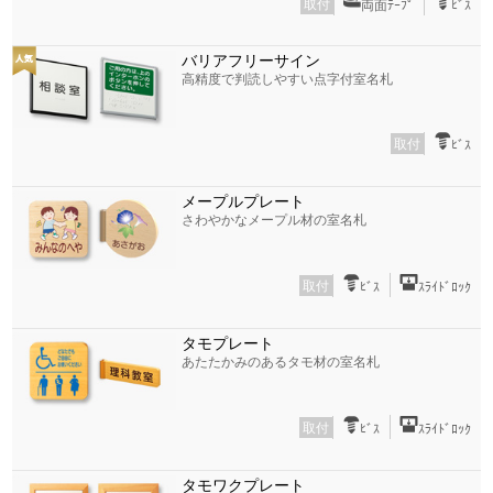
取付
両面ﾃｰﾌﾟ
ﾋﾞｽ
バリアフリーサイン
高精度で判読しやすい点字付室名札
取付
ﾋﾞｽ
メープルプレート
さわやかなメープル材の室名札
取付
ﾋﾞｽ
ｽﾗｲﾄﾞﾛｯｸ
タモプレート
あたたかみのあるタモ材の室名札
取付
ﾋﾞｽ
ｽﾗｲﾄﾞﾛｯｸ
タモワクプレート