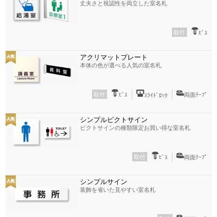
丈夫さと視認性を両立した室名札
取付
ﾋﾞｽ
アクリマットプレート
本体の色が選べる人気の室名札
取付
ﾋﾞｽ
両面ﾃｰﾌﾟ
ｽﾗｲﾄﾞﾛｯｸ
シンプルピクトサイン
ピクトサインの種類限定お買い得な室名札
取付
ﾋﾞｽ
両面ﾃｰﾌﾟ
シンプルサイン
装飾を省いた見やすい室名札