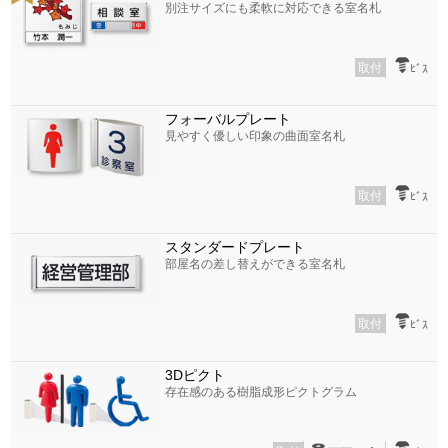
別注サイズにも柔軟に対応できる室名札
取付
ﾋﾞｽ
フォーバルプレート
見やすく優しい印象の曲面室名札
取付
ﾋﾞｽ
スタンダードプレート
部屋名の差し替えができる室名札
取付
ﾋﾞｽ
3Dピクト
存在感のある樹脂成形ピクトグラム