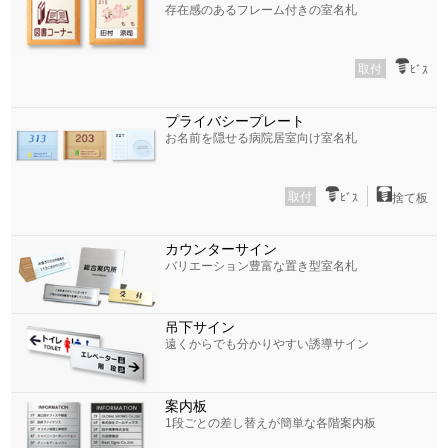
存在感のあるフレーム付きの室名札
取付
ﾋﾞｽ
プライバシープレート
お名前を隠せる病院居室向け室名札
取付
ﾋﾞｽ
捨て板
カウンターサイン
バリエーション豊富な置き型室名札
吊下サイン
遠くからでも分かりやすい誘導サイン
案内板
1段ごとの差し替えが簡単な各階案内板