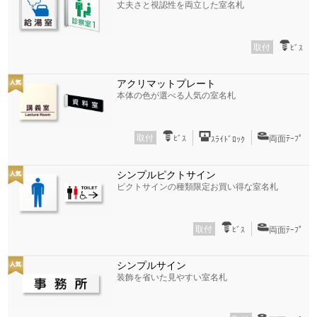
丈夫さと視認性を両立した室名札
取付
ﾋﾞｽ
アクリマットプレート
本体の色が選べる人気の室名札
取付
ﾋﾞｽ
両面ﾃｰﾌﾟ
ｽﾗｲﾄﾞﾛｯｸ
シンプルピクトサイン
ピクトサインの種類限定お買い得な室名札
取付
ﾋﾞｽ
両面ﾃｰﾌﾟ
シンプルサイン
装飾を省いた見やすい室名札