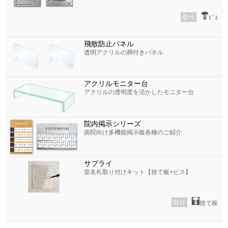
取付
ﾋﾞｽ
飛散防止パネル
透明アクリルの脚付きパネル
アクリルモニター台
アクリルの透明度を活かしたモニター台
院内掲示シリーズ
病院向け多機能掲示板各種のご紹介
サプライ
室名札取り付けキット【捨て板+ビス】
取付
捨て板