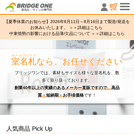
室名札・サ
【夏季休業のお知らせ】2026年8月11日～8月16日まで製造/発送を
お休みいたします。 ＞＞
詳細はこちら
中東情勢の影響における品薄/欠品について ＞＞
詳細はこちら
ルームプレート
室名札
なら、お任せください
ブリッジワンでは、素材もサイズも様々な室名札を、数
多く取り扱っております。
創業40年以上の実績のあるメーカー直販ですので、高品
質・短納期・お手頃価格
です！
人気商品 Pick Up