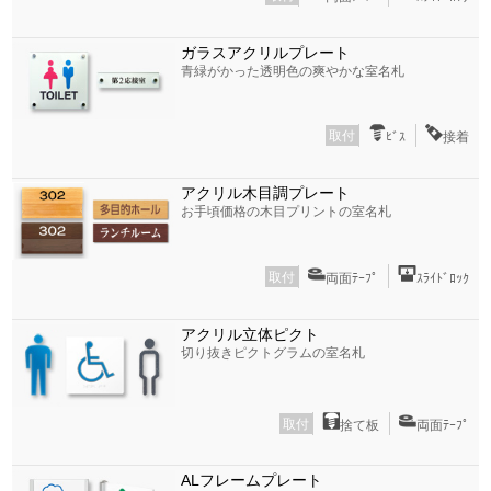
ガラスアクリルプレート
青緑がかった透明色の爽やかな室名札
取付
ﾋﾞｽ
接着
アクリル木目調プレート
お手頃価格の木目プリントの室名札
取付
両面ﾃｰﾌﾟ
ｽﾗｲﾄﾞﾛｯｸ
アクリル立体ピクト
切り抜きピクトグラムの室名札
取付
捨て板
両面ﾃｰﾌﾟ
ALフレームプレート