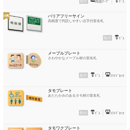
取付
両面ﾃｰﾌﾟ
ﾋﾞｽ
バリアフリーサイン
高精度で判読しやすい点字付室名札
取付
ﾋﾞｽ
メープルプレート
さわやかなメープル材の室名札
取付
ﾋﾞｽ
ｽﾗｲﾄﾞﾛｯｸ
タモプレート
あたたかみのあるタモ材の室名札
取付
ﾋﾞｽ
ｽﾗｲﾄﾞﾛｯｸ
タモワクプレート