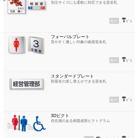
別注サイズにも柔軟に対応できる室名札
取付
ﾋﾞｽ
フォーバルプレート
見やすく優しい印象の曲面室名札
取付
ﾋﾞｽ
スタンダードプレート
部屋名の差し替えができる室名札
取付
ﾋﾞｽ
3Dピクト
存在感のある樹脂成形ピクトグラム