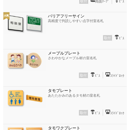
取付
両面ﾃｰﾌﾟ
ﾋﾞｽ
バリアフリーサイン
高精度で判読しやすい点字付室名札
取付
ﾋﾞｽ
メープルプレート
さわやかなメープル材の室名札
取付
ﾋﾞｽ
ｽﾗｲﾄﾞﾛｯｸ
タモプレート
あたたかみのあるタモ材の室名札
取付
ﾋﾞｽ
ｽﾗｲﾄﾞﾛｯｸ
タモワクプレート