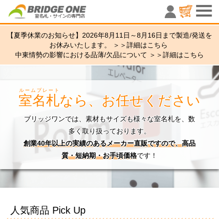
室名札・サ
【夏季休業のお知らせ】2026年8月11日～8月16日まで製造/発送を
お休みいたします。 ＞＞
詳細はこちら
中東情勢の影響における品薄/欠品について ＞＞
詳細はこちら
ルームプレート
室名札
なら、お任せください
ブリッジワンでは、素材もサイズも様々な室名札を、数
多く取り扱っております。
創業40年以上の実績のあるメーカー直販ですので、高品
質・短納期・お手頃価格
です！
人気商品 Pick Up