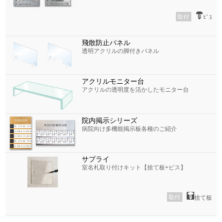
取付
ﾋﾞｽ
飛散防止パネル
透明アクリルの脚付きパネル
アクリルモニター台
アクリルの透明度を活かしたモニター台
院内掲示シリーズ
病院向け多機能掲示板各種のご紹介
サプライ
室名札取り付けキット【捨て板+ビス】
取付
捨て板