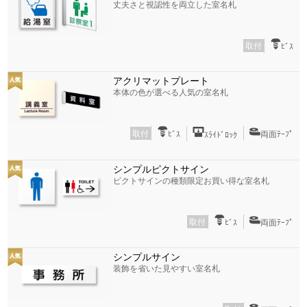
丈夫さと視認性を両立した室名札
取付
ﾋﾞｽ
アクリマットプレート
本体の色が選べる人気の室名札
取付
ﾋﾞｽ
両面ﾃｰﾌﾟ
ｽﾗｲﾄﾞﾛｯｸ
シンプルピクトサイン
ピクトサインの種類限定お買い得な室名札
取付
ﾋﾞｽ
両面ﾃｰﾌﾟ
シンプルサイン
装飾を省いた見やすい室名札