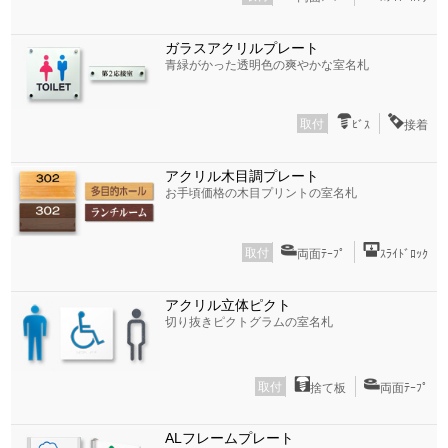
ガラスアクリルプレート
青緑がかった透明色の爽やかな室名札
取付
ﾋﾞｽ
接着
アクリル木目調プレート
お手頃価格の木目プリントの室名札
取付
両面ﾃｰﾌﾟ
ｽﾗｲﾄﾞﾛｯｸ
アクリル立体ピクト
切り抜きピクトグラムの室名札
取付
捨て板
両面ﾃｰﾌﾟ
ALフレームプレート