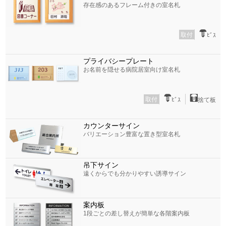
存在感のあるフレーム付きの室名札
取付
ﾋﾞｽ
プライバシープレート
お名前を隠せる病院居室向け室名札
取付
ﾋﾞｽ
捨て板
カウンターサイン
バリエーション豊富な置き型室名札
吊下サイン
遠くからでも分かりやすい誘導サイン
案内板
1段ごとの差し替えが簡単な各階案内板