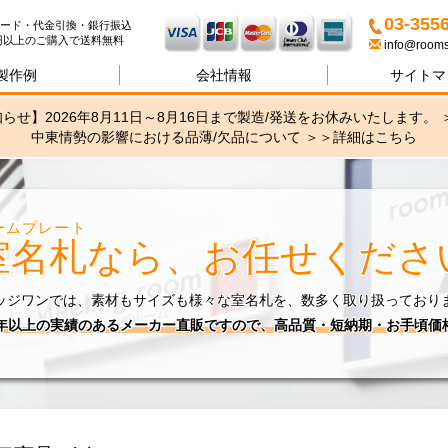
名札・サインの専門店ブリッ
03-355
ード・代金引換・銀行振込
00円以上のご購入で送料無料
info@rooms
製作例
会社情報
サイトマ
らせ】2026年8月11日～8月16日まで製造/発送をお休みいたします。 
中東情勢の影響における品薄/欠品について ＞＞
詳細はこちら
ームプレート
室名札
なら、お任せくださ
ッジワンでは、素材もサイズも様々な室名札を、数多く取り扱っており
0年以上の実績のあるメーカー直販ですので、高品質・短納期・お手頃価