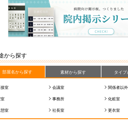
途から探す
部屋名から探す
素材から探す
タイプ
応接室
会議室
関係者以外
控室
事務所
化粧室
休憩室
社長室
更衣室