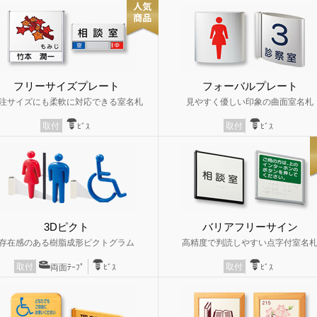
フリーサイズプレート
フォーバルプレート
注サイズにも柔軟に対応できる室名札
見やすく優しい印象の曲面室名札
取付
取付
ﾋﾞｽ
ﾋﾞｽ
3Dピクト
バリアフリーサイン
存在感のある樹脂成形ピクトグラム
高精度で判読しやすい点字付室名
取付
取付
両面ﾃｰﾌﾟ
ﾋﾞｽ
ﾋﾞｽ