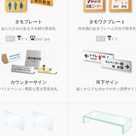
タモプレート
タモワクプレート
あたたかみのあるタモ材の室名札
存在感のあるフレーム付きの室名
取付
取付
ﾋﾞｽ
ﾋﾞｽ
ｽﾗｲﾄﾞﾛｯｸ
カウンターサイン
吊下サイン
バリエーション豊富な置き型室名札
遠くからでも分かりやすい誘導サイ