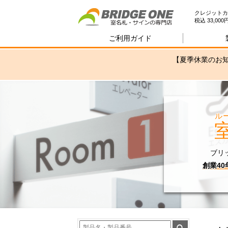
室
クレジットカ
税込 33,0
ご利用ガイド
【夏季休業のお知
ル
ブリ
創業4