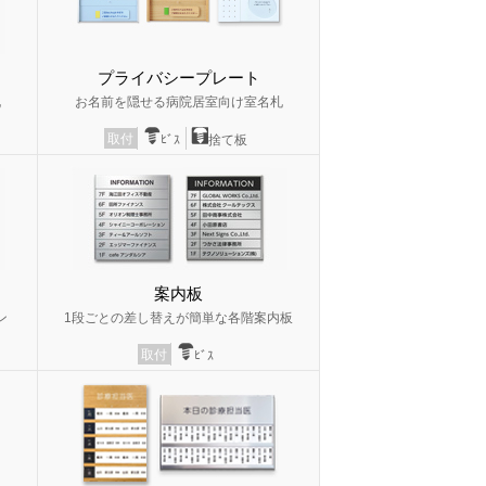
プライバシープレート
札
お名前を隠せる病院居室向け室名札
取付
ﾋﾞｽ
捨て板
案内板
ン
1段ごとの差し替えが簡単な各階案内板
取付
ﾋﾞｽ