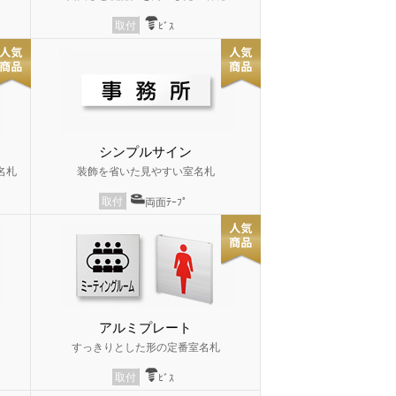
取付
ﾋﾞｽ
シンプルサイン
名札
装飾を省いた見やすい室名札
取付
両面ﾃｰﾌﾟ
アルミプレート
すっきりとした形の定番室名札
取付
ﾋﾞｽ