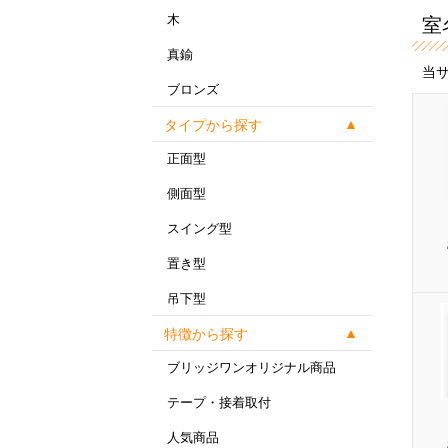
木
室
真鍮
当
ブロンズ
タイプから探す
正面型
側面型
スイング型
置き型
吊下型
特徴から探す
ブリッジワンオリジナル商品
テープ・接着取付
人気商品