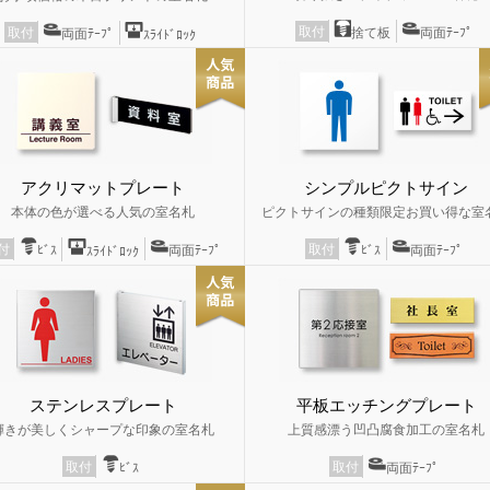
取付
捨て板
両面ﾃｰﾌﾟ
取付
両面ﾃｰﾌﾟ
ｽﾗｲﾄﾞﾛｯｸ
アクリマットプレート
シンプルピクトサイン
本体の色が選べる人気の室名札
ピクトサインの種類限定お買い得な室
取付
付
ﾋﾞｽ
両面ﾃｰﾌﾟ
ﾋﾞｽ
両面ﾃｰﾌﾟ
ｽﾗｲﾄﾞﾛｯｸ
ステンレスプレート
平板エッチングプレート
輝きが美しくシャープな印象の室名札
上質感漂う凹凸腐食加工の室名札
取付
取付
ﾋﾞｽ
両面ﾃｰﾌﾟ