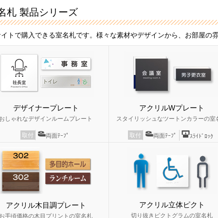
名札 製品シリーズ
サイトで購入できる室名札です。様々な素材やデザインから、お部屋の
デザイナープレート
アクリルWプレート
おしゃれなデザインルームプレート
スタイリッシュなツートンカラーの室
取付
取付
両面ﾃｰﾌﾟ
両面ﾃｰﾌﾟ
ｽﾗｲﾄﾞﾛｯｸ
アクリル立体ピクト
アクリル木目調プレート
切り抜きピクトグラムの室名札
お手頃価格の木目プリントの室名札