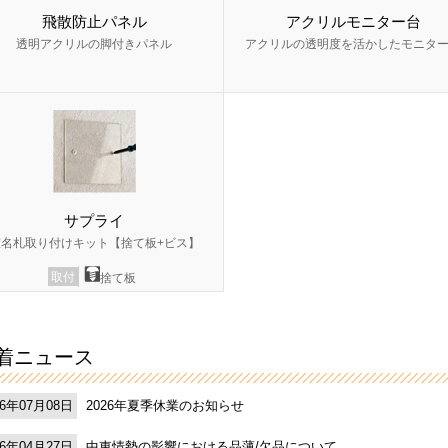
飛散防止パネル
アクリルモニター台
透明アクリルの脚付きパネル
アクリルの透明度を活かしたモニタ
サプライ
室名札取り付けキット【捨て板+ビス】
取付
捨て板
着ニュース
2026年夏季休業のお知らせ
26年07月08日
中東情勢の影響における品薄/欠品について
26年04月27日