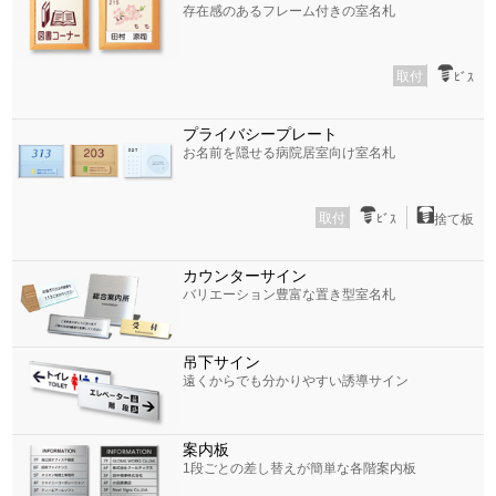
存在感のあるフレーム付きの室名札
取付
ﾋﾞｽ
プライバシープレート
お名前を隠せる病院居室向け室名札
取付
ﾋﾞｽ
捨て板
カウンターサイン
バリエーション豊富な置き型室名札
吊下サイン
遠くからでも分かりやすい誘導サイン
案内板
1段ごとの差し替えが簡単な各階案内板