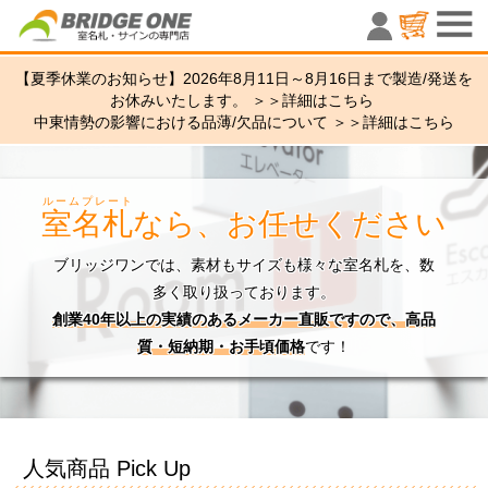
室名札・サ
【夏季休業のお知らせ】2026年8月11日～8月16日まで製造/発送を
お休みいたします。 ＞＞
詳細はこちら
中東情勢の影響における品薄/欠品について ＞＞
詳細はこちら
ルームプレート
室名札
なら、お任せください
ブリッジワンでは、素材もサイズも様々な室名札を、数
多く取り扱っております。
創業40年以上の実績のあるメーカー直販ですので、高品
質・短納期・お手頃価格
です！
人気商品 Pick Up