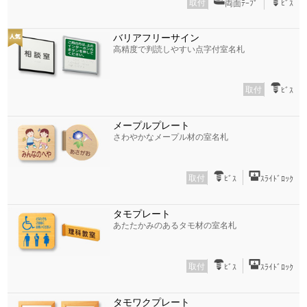
取付
両面ﾃｰﾌﾟ
ﾋﾞｽ
バリアフリーサイン
高精度で判読しやすい点字付室名札
取付
ﾋﾞｽ
メープルプレート
さわやかなメープル材の室名札
取付
ﾋﾞｽ
ｽﾗｲﾄﾞﾛｯｸ
タモプレート
あたたかみのあるタモ材の室名札
取付
ﾋﾞｽ
ｽﾗｲﾄﾞﾛｯｸ
タモワクプレート