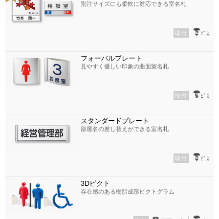
別注サイズにも柔軟に対応できる室名札
取付
ﾋﾞｽ
フォーバルプレート
見やすく優しい印象の曲面室名札
取付
ﾋﾞｽ
スタンダードプレート
部屋名の差し替えができる室名札
取付
ﾋﾞｽ
3Dピクト
存在感のある樹脂成形ピクトグラム