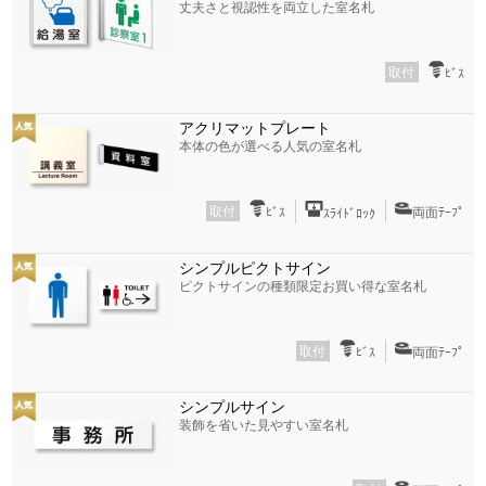
丈夫さと視認性を両立した室名札
取付
ﾋﾞｽ
アクリマットプレート
本体の色が選べる人気の室名札
取付
ﾋﾞｽ
両面ﾃｰﾌﾟ
ｽﾗｲﾄﾞﾛｯｸ
シンプルピクトサイン
ピクトサインの種類限定お買い得な室名札
取付
ﾋﾞｽ
両面ﾃｰﾌﾟ
シンプルサイン
装飾を省いた見やすい室名札