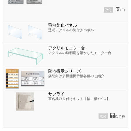
取付
ﾋﾞｽ
飛散防止パネル
透明アクリルの脚付きパネル
アクリルモニター台
アクリルの透明度を活かしたモニター台
院内掲示シリーズ
病院向け多機能掲示板各種のご紹介
サプライ
室名札取り付けキット【捨て板+ビス】
取付
捨て板