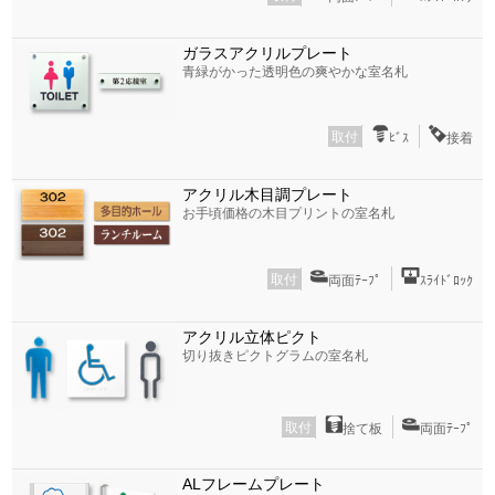
ガラスアクリルプレート
青緑がかった透明色の爽やかな室名札
取付
ﾋﾞｽ
接着
アクリル木目調プレート
お手頃価格の木目プリントの室名札
取付
両面ﾃｰﾌﾟ
ｽﾗｲﾄﾞﾛｯｸ
アクリル立体ピクト
切り抜きピクトグラムの室名札
取付
捨て板
両面ﾃｰﾌﾟ
ALフレームプレート