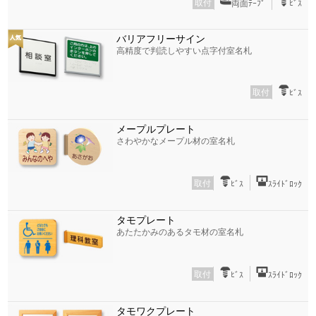
取付
両面ﾃｰﾌﾟ
ﾋﾞｽ
バリアフリーサイン
高精度で判読しやすい点字付室名札
取付
ﾋﾞｽ
メープルプレート
さわやかなメープル材の室名札
取付
ﾋﾞｽ
ｽﾗｲﾄﾞﾛｯｸ
タモプレート
あたたかみのあるタモ材の室名札
取付
ﾋﾞｽ
ｽﾗｲﾄﾞﾛｯｸ
タモワクプレート