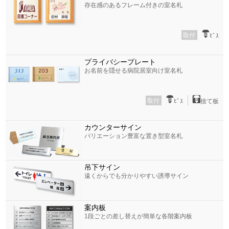
存在感のあるフレーム付きの室名札
取付
ﾋﾞｽ
プライバシープレート
お名前を隠せる病院居室向け室名札
取付
ﾋﾞｽ
捨て板
カウンターサイン
バリエーション豊富な置き型室名札
吊下サイン
遠くからでも分かりやすい誘導サイン
案内板
1段ごとの差し替えが簡単な各階案内板