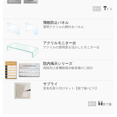
取付
ﾋﾞｽ
飛散防止パネル
透明アクリルの脚付きパネル
アクリルモニター台
アクリルの透明度を活かしたモニター台
院内掲示シリーズ
病院向け多機能掲示板各種のご紹介
サプライ
室名札取り付けキット【捨て板+ビス】
取付
捨て板