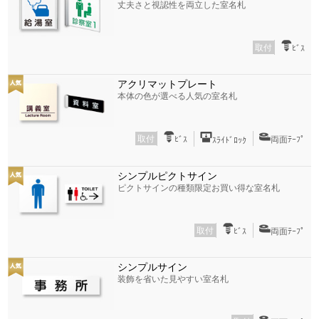
丈夫さと視認性を両立した室名札
取付
ﾋﾞｽ
アクリマットプレート
本体の色が選べる人気の室名札
取付
ﾋﾞｽ
両面ﾃｰﾌﾟ
ｽﾗｲﾄﾞﾛｯｸ
シンプルピクトサイン
ピクトサインの種類限定お買い得な室名札
取付
ﾋﾞｽ
両面ﾃｰﾌﾟ
シンプルサイン
装飾を省いた見やすい室名札