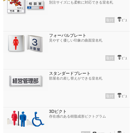
別注サイズにも柔軟に対応できる室名札
取付
ﾋﾞｽ
フォーバルプレート
見やすく優しい印象の曲面室名札
取付
ﾋﾞｽ
スタンダードプレート
部屋名の差し替えができる室名札
取付
ﾋﾞｽ
3Dピクト
存在感のある樹脂成形ピクトグラム