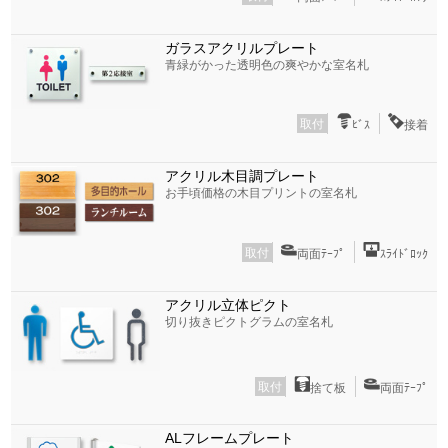
ガラスアクリルプレート
青緑がかった透明色の爽やかな室名札
取付
ﾋﾞｽ
接着
アクリル木目調プレート
お手頃価格の木目プリントの室名札
取付
両面ﾃｰﾌﾟ
ｽﾗｲﾄﾞﾛｯｸ
アクリル立体ピクト
切り抜きピクトグラムの室名札
取付
捨て板
両面ﾃｰﾌﾟ
ALフレームプレート