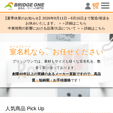
室名札・サ
【夏季休業のお知らせ】2026年8月11日～8月16日まで製造/発送を
お休みいたします。 ＞＞
詳細はこちら
中東情勢の影響における品薄/欠品について ＞＞
詳細はこちら
ルームプレート
室名札
なら、お任せください
ブリッジワンでは、素材もサイズも様々な室名札を、数
多く取り扱っております。
創業40年以上の実績のあるメーカー直販ですので、高品
質・短納期・お手頃価格
です！
人気商品 Pick Up