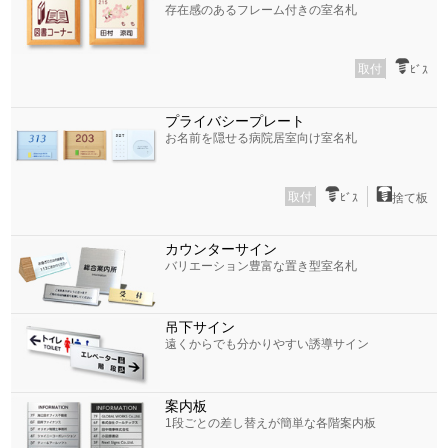
存在感のあるフレーム付きの室名札
取付
ﾋﾞｽ
プライバシープレート
お名前を隠せる病院居室向け室名札
取付
ﾋﾞｽ
捨て板
カウンターサイン
バリエーション豊富な置き型室名札
吊下サイン
遠くからでも分かりやすい誘導サイン
案内板
1段ごとの差し替えが簡単な各階案内板