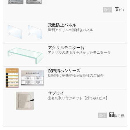
取付
ﾋﾞｽ
飛散防止パネル
透明アクリルの脚付きパネル
アクリルモニター台
アクリルの透明度を活かしたモニター台
院内掲示シリーズ
病院向け多機能掲示板各種のご紹介
サプライ
室名札取り付けキット【捨て板+ビス】
取付
捨て板