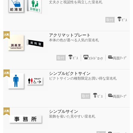
丈夫さと視認性を両立した室名札
取付
ﾋﾞｽ
アクリマットプレート
本体の色が選べる人気の室名札
取付
ﾋﾞｽ
両面ﾃｰﾌﾟ
ｽﾗｲﾄﾞﾛｯｸ
シンプルピクトサイン
ピクトサインの種類限定お買い得な室名札
取付
ﾋﾞｽ
両面ﾃｰﾌﾟ
シンプルサイン
装飾を省いた見やすい室名札