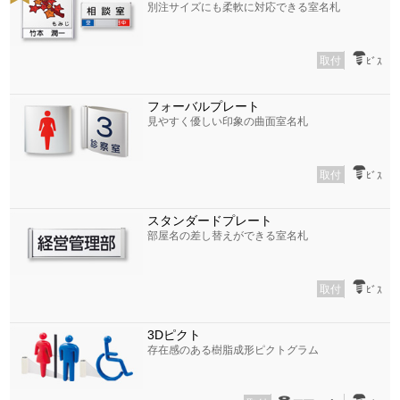
別注サイズにも柔軟に対応できる室名札
取付
ﾋﾞｽ
フォーバルプレート
見やすく優しい印象の曲面室名札
取付
ﾋﾞｽ
スタンダードプレート
部屋名の差し替えができる室名札
取付
ﾋﾞｽ
3Dピクト
存在感のある樹脂成形ピクトグラム