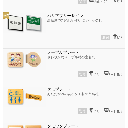
取付
両面ﾃｰﾌﾟ
ﾋﾞｽ
バリアフリーサイン
高精度で判読しやすい点字付室名札
取付
ﾋﾞｽ
メープルプレート
さわやかなメープル材の室名札
取付
ﾋﾞｽ
ｽﾗｲﾄﾞﾛｯｸ
タモプレート
あたたかみのあるタモ材の室名札
取付
ﾋﾞｽ
ｽﾗｲﾄﾞﾛｯｸ
タモワクプレート