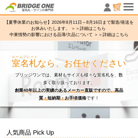
室名札・サ
【夏季休業のお知らせ】2026年8月11日～8月16日まで製造/発送を
お休みいたします。 ＞＞
詳細はこちら
中東情勢の影響における品薄/欠品について ＞＞
詳細はこちら
ルームプレート
室名札
なら、お任せください
ブリッジワンでは、素材もサイズも様々な室名札を、数
多く取り扱っております。
創業40年以上の実績のあるメーカー直販ですので、高品
質・短納期・お手頃価格
です！
人気商品 Pick Up