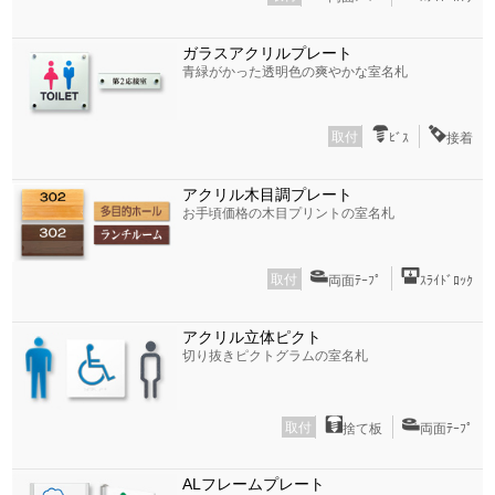
ガラスアクリルプレート
青緑がかった透明色の爽やかな室名札
取付
ﾋﾞｽ
接着
アクリル木目調プレート
お手頃価格の木目プリントの室名札
取付
両面ﾃｰﾌﾟ
ｽﾗｲﾄﾞﾛｯｸ
アクリル立体ピクト
切り抜きピクトグラムの室名札
取付
捨て板
両面ﾃｰﾌﾟ
ALフレームプレート