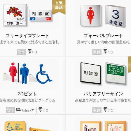
フリーサイズプレート
フォーバルプレート
注サイズにも柔軟に対応できる室名札
見やすく優しい印象の曲面室名札
取付
取付
ﾋﾞｽ
ﾋﾞｽ
3Dピクト
バリアフリーサイン
存在感のある樹脂成形ピクトグラム
高精度で判読しやすい点字付室名
取付
取付
両面ﾃｰﾌﾟ
ﾋﾞｽ
ﾋﾞｽ