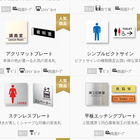
取付
捨て板
両面ﾃｰﾌﾟ
取付
両面ﾃｰﾌﾟ
ｽﾗｲﾄﾞﾛｯｸ
アクリマットプレート
シンプルピクトサイン
本体の色が選べる人気の室名札
ピクトサインの種類限定お買い得な室
取付
付
ﾋﾞｽ
両面ﾃｰﾌﾟ
ﾋﾞｽ
両面ﾃｰﾌﾟ
ｽﾗｲﾄﾞﾛｯｸ
ステンレスプレート
平板エッチングプレート
輝きが美しくシャープな印象の室名札
上質感漂う凹凸腐食加工の室名札
取付
取付
ﾋﾞｽ
両面ﾃｰﾌﾟ