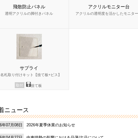
飛散防止パネル
アクリルモニター台
透明アクリルの脚付きパネル
アクリルの透明度を活かしたモニタ
サプライ
室名札取り付けキット【捨て板+ビス】
取付
捨て板
着ニュース
2026年夏季休業のお知らせ
26年07月08日
中東情勢の影響における品薄/欠品について
26年04月27日