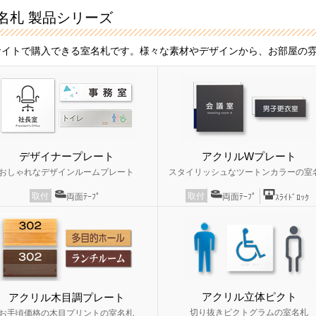
名札 製品シリーズ
サイトで購入できる室名札です。様々な素材やデザインから、お部屋の
デザイナープレート
アクリルWプレート
おしゃれなデザインルームプレート
スタイリッシュなツートンカラーの室
取付
取付
両面ﾃｰﾌﾟ
両面ﾃｰﾌﾟ
ｽﾗｲﾄﾞﾛｯｸ
アクリル立体ピクト
アクリル木目調プレート
切り抜きピクトグラムの室名札
お手頃価格の木目プリントの室名札