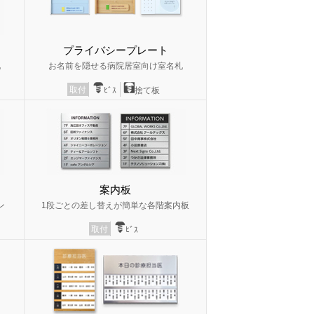
プライバシープレート
札
お名前を隠せる病院居室向け室名札
取付
ﾋﾞｽ
捨て板
案内板
ン
1段ごとの差し替えが簡単な各階案内板
取付
ﾋﾞｽ