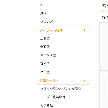
木
室
真鍮
当
ブロンズ
タイプから探す
正面型
側面型
スイング型
置き型
吊下型
特徴から探す
ブリッジワンオリジナル商品
テープ・接着取付
人気商品