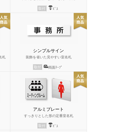
取付
ﾋﾞｽ
シンプルサイン
名札
装飾を省いた見やすい室名札
取付
両面ﾃｰﾌﾟ
アルミプレート
すっきりとした形の定番室名札
取付
ﾋﾞｽ