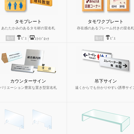
タモプレート
タモワクプレート
あたたかみのあるタモ材の室名札
存在感のあるフレーム付きの室名
取付
取付
ﾋﾞｽ
ﾋﾞｽ
ｽﾗｲﾄﾞﾛｯｸ
カウンターサイン
吊下サイン
バリエーション豊富な置き型室名札
遠くからでも分かりやすい誘導サイ