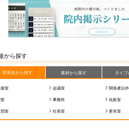
途から探す
部屋名から探す
素材から探す
タイプ
応接室
会議室
関係者以外
控室
事務所
化粧室
休憩室
社長室
更衣室