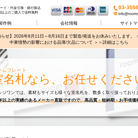
名札・サインの専門店ブリッ
03-355
ード・代金引換・銀行振込
00円以上のご購入で送料無料
info@rooms
製作例
会社情報
サイトマ
らせ】2026年8月11日～8月16日まで製造/発送をお休みいたします。 
中東情勢の影響における品薄/欠品について ＞＞
詳細はこちら
ームプレート
室名札
なら、お任せくださ
ッジワンでは、素材もサイズも様々な室名札を、数多く取り扱っており
0年以上の実績のあるメーカー直販ですので、高品質・短納期・お手頃価