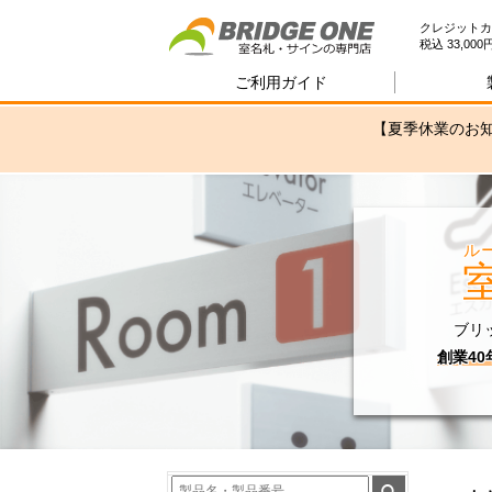
室
クレジットカ
税込 33,0
ご利用ガイド
【夏季休業のお知
ル
ブリ
創業4