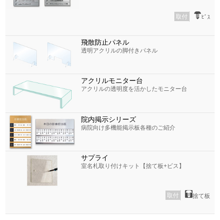
取付
ﾋﾞｽ
飛散防止パネル
透明アクリルの脚付きパネル
アクリルモニター台
アクリルの透明度を活かしたモニター台
院内掲示シリーズ
病院向け多機能掲示板各種のご紹介
サプライ
室名札取り付けキット【捨て板+ビス】
取付
捨て板