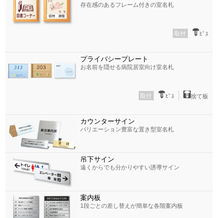
存在感のあるフレーム付きの室名札
取付
ﾋﾞｽ
プライバシープレート
お名前を隠せる病院居室向け室名札
取付
ﾋﾞｽ
捨て板
カウンターサイン
バリエーション豊富な置き型室名札
吊下サイン
遠くからでも分かりやすい誘導サイン
案内板
1段ごとの差し替えが簡単な各階案内板