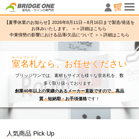
室名札・サ
【夏季休業のお知らせ】2026年8月11日～8月16日まで製造/発送を
お休みいたします。 ＞＞
詳細はこちら
中東情勢の影響における品薄/欠品について ＞＞
詳細はこちら
ルームプレート
室名札
なら、お任せください
ブリッジワンでは、素材もサイズも様々な室名札を、数
多く取り扱っております。
創業40年以上の実績のあるメーカー直販ですので、高品
質・短納期・お手頃価格
です！
人気商品 Pick Up