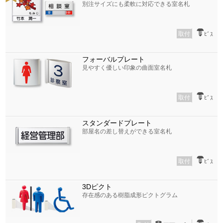
別注サイズにも柔軟に対応できる室名札
取付
ﾋﾞｽ
フォーバルプレート
見やすく優しい印象の曲面室名札
取付
ﾋﾞｽ
スタンダードプレート
部屋名の差し替えができる室名札
取付
ﾋﾞｽ
3Dピクト
存在感のある樹脂成形ピクトグラム