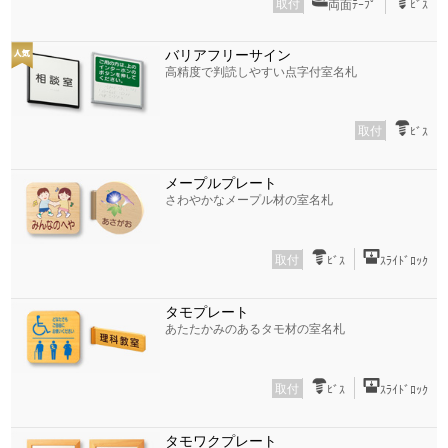
取付
両面ﾃｰﾌﾟ
ﾋﾞｽ
バリアフリーサイン
高精度で判読しやすい点字付室名札
取付
ﾋﾞｽ
メープルプレート
さわやかなメープル材の室名札
取付
ﾋﾞｽ
ｽﾗｲﾄﾞﾛｯｸ
タモプレート
あたたかみのあるタモ材の室名札
取付
ﾋﾞｽ
ｽﾗｲﾄﾞﾛｯｸ
タモワクプレート