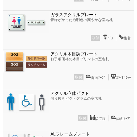
ガラスアクリルプレート
青緑がかった透明色の爽やかな室名札
取付
ﾋﾞｽ
接着
アクリル木目調プレート
お手頃価格の木目プリントの室名札
取付
両面ﾃｰﾌﾟ
ｽﾗｲﾄﾞﾛｯｸ
アクリル立体ピクト
切り抜きピクトグラムの室名札
取付
捨て板
両面ﾃｰﾌﾟ
ALフレームプレート