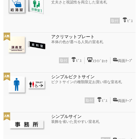
丈夫さと視認性を両立した室名札
取付
ﾋﾞｽ
アクリマットプレート
本体の色が選べる人気の室名札
取付
ﾋﾞｽ
両面ﾃｰﾌﾟ
ｽﾗｲﾄﾞﾛｯｸ
シンプルピクトサイン
ピクトサインの種類限定お買い得な室名札
取付
ﾋﾞｽ
両面ﾃｰﾌﾟ
シンプルサイン
装飾を省いた見やすい室名札