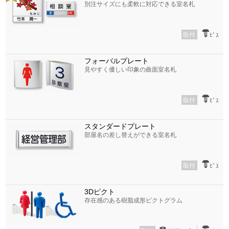
別注サイズにも柔軟に対応できる室名札
取付
ﾋﾞｽ
フォーバルプレート
見やすく優しい印象の曲面室名札
取付
ﾋﾞｽ
スタンダードプレート
部屋名の差し替えができる室名札
取付
ﾋﾞｽ
3Dピクト
存在感のある樹脂成形ピクトグラム