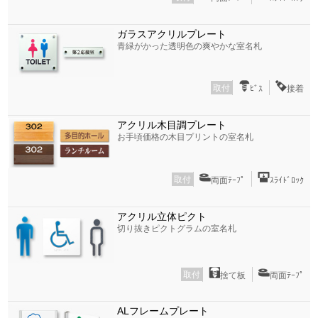
ガラスアクリルプレート
青緑がかった透明色の爽やかな室名札
取付
ﾋﾞｽ
接着
アクリル木目調プレート
お手頃価格の木目プリントの室名札
取付
両面ﾃｰﾌﾟ
ｽﾗｲﾄﾞﾛｯｸ
アクリル立体ピクト
切り抜きピクトグラムの室名札
取付
捨て板
両面ﾃｰﾌﾟ
ALフレームプレート