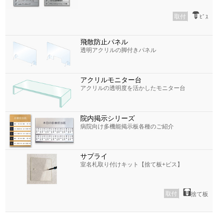
取付
ﾋﾞｽ
飛散防止パネル
透明アクリルの脚付きパネル
アクリルモニター台
アクリルの透明度を活かしたモニター台
院内掲示シリーズ
病院向け多機能掲示板各種のご紹介
サプライ
室名札取り付けキット【捨て板+ビス】
取付
捨て板