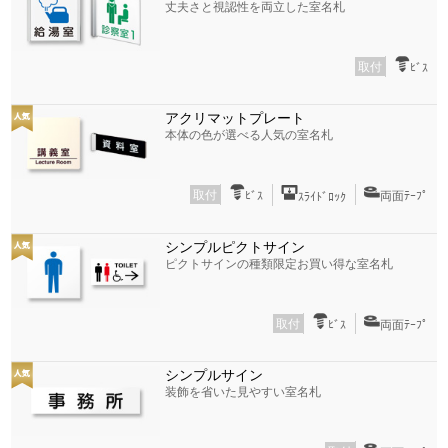
丈夫さと視認性を両立した室名札
取付
ﾋﾞｽ
アクリマットプレート
本体の色が選べる人気の室名札
取付
ﾋﾞｽ
両面ﾃｰﾌﾟ
ｽﾗｲﾄﾞﾛｯｸ
シンプルピクトサイン
ピクトサインの種類限定お買い得な室名札
取付
ﾋﾞｽ
両面ﾃｰﾌﾟ
シンプルサイン
装飾を省いた見やすい室名札