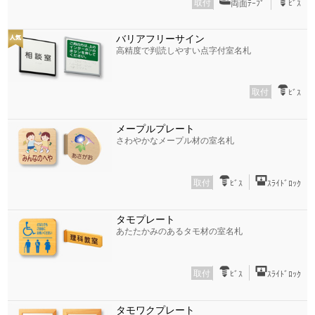
取付
両面ﾃｰﾌﾟ
ﾋﾞｽ
バリアフリーサイン
高精度で判読しやすい点字付室名札
取付
ﾋﾞｽ
メープルプレート
さわやかなメープル材の室名札
取付
ﾋﾞｽ
ｽﾗｲﾄﾞﾛｯｸ
タモプレート
あたたかみのあるタモ材の室名札
取付
ﾋﾞｽ
ｽﾗｲﾄﾞﾛｯｸ
タモワクプレート