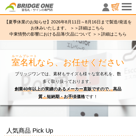
室名札・サ
【夏季休業のお知らせ】2026年8月11日～8月16日まで製造/発送を
お休みいたします。 ＞＞
詳細はこちら
中東情勢の影響における品薄/欠品について ＞＞
詳細はこちら
ルームプレート
室名札
なら、お任せください
ブリッジワンでは、素材もサイズも様々な室名札を、数
多く取り扱っております。
創業40年以上の実績のあるメーカー直販ですので、高品
質・短納期・お手頃価格
です！
人気商品 Pick Up