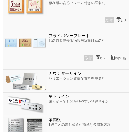
存在感のあるフレーム付きの室名札
取付
ﾋﾞｽ
プライバシープレート
お名前を隠せる病院居室向け室名札
取付
ﾋﾞｽ
捨て板
カウンターサイン
バリエーション豊富な置き型室名札
吊下サイン
遠くからでも分かりやすい誘導サイン
案内板
1段ごとの差し替えが簡単な各階案内板