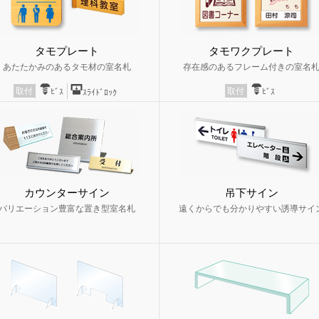
タモプレート
タモワクプレート
あたたかみのあるタモ材の室名札
存在感のあるフレーム付きの室名
取付
取付
ﾋﾞｽ
ﾋﾞｽ
ｽﾗｲﾄﾞﾛｯｸ
カウンターサイン
吊下サイン
バリエーション豊富な置き型室名札
遠くからでも分かりやすい誘導サイ