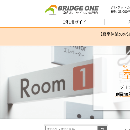
室
クレジットカ
税込 33,0
ご利用ガイド
【夏季休業のお知
ル
ブリ
創業4