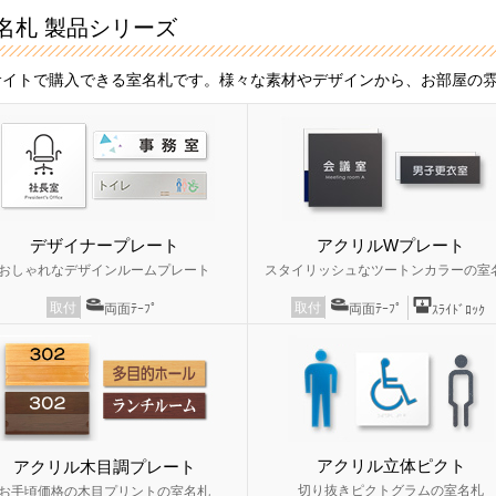
名札 製品シリーズ
サイトで購入できる室名札です。様々な素材やデザインから、お部屋の
デザイナープレート
アクリルWプレート
おしゃれなデザインルームプレート
スタイリッシュなツートンカラーの室
取付
取付
両面ﾃｰﾌﾟ
両面ﾃｰﾌﾟ
ｽﾗｲﾄﾞﾛｯｸ
アクリル立体ピクト
アクリル木目調プレート
切り抜きピクトグラムの室名札
お手頃価格の木目プリントの室名札