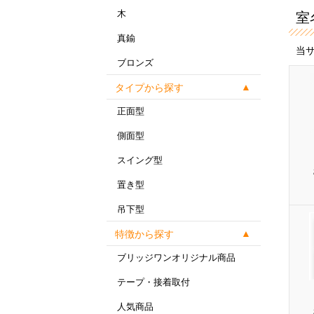
木
室
真鍮
当
ブロンズ
タイプから探す
正面型
側面型
スイング型
置き型
吊下型
特徴から探す
ブリッジワンオリジナル商品
テープ・接着取付
人気商品