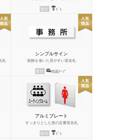
取付
ﾋﾞｽ
シンプルサイン
名札
装飾を省いた見やすい室名札
取付
両面ﾃｰﾌﾟ
アルミプレート
すっきりとした形の定番室名札
取付
ﾋﾞｽ