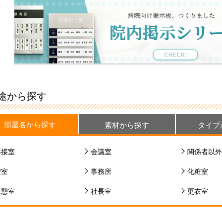
途から探す
部屋名から探す
素材から探す
タイプ
応接室
会議室
関係者以外
控室
事務所
化粧室
休憩室
社長室
更衣室