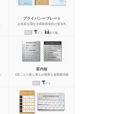
プライバシープレート
札
お名前を隠せる病院居室向け室名札
取付
ﾋﾞｽ
捨て板
案内板
ン
1段ごとの差し替えが簡単な各階案内板
取付
ﾋﾞｽ