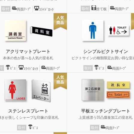
取付
捨て板
両面ﾃｰﾌﾟ
取付
両面ﾃｰﾌﾟ
ｽﾗｲﾄﾞﾛｯｸ
アクリマットプレート
シンプルピクトサイン
本体の色が選べる人気の室名札
ピクトサインの種類限定お買い得な室
取付
付
ﾋﾞｽ
両面ﾃｰﾌﾟ
ﾋﾞｽ
両面ﾃｰﾌﾟ
ｽﾗｲﾄﾞﾛｯｸ
ステンレスプレート
平板エッチングプレート
輝きが美しくシャープな印象の室名札
上質感漂う凹凸腐食加工の室名札
取付
取付
ﾋﾞｽ
両面ﾃｰﾌﾟ