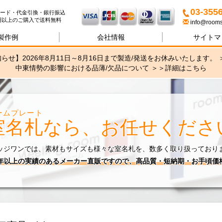
名札・サインの専門店ブリッ
03-355
ード・代金引換・銀行振込
00円以上のご購入で送料無料
info@rooms
製作例
会社情報
サイトマ
らせ】2026年8月11日～8月16日まで製造/発送をお休みいたします。 
中東情勢の影響における品薄/欠品について ＞＞
詳細はこちら
ームプレート
室名札
なら、お任せくださ
ッジワンでは、素材もサイズも様々な室名札を、数多く取り扱っており
0年以上の実績のあるメーカー直販ですので、高品質・短納期・お手頃価