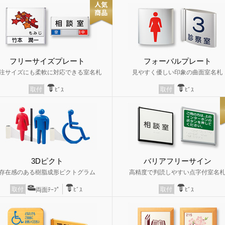
フリーサイズプレート
フォーバルプレート
注サイズにも柔軟に対応できる室名札
見やすく優しい印象の曲面室名札
取付
取付
ﾋﾞｽ
ﾋﾞｽ
3Dピクト
バリアフリーサイン
存在感のある樹脂成形ピクトグラム
高精度で判読しやすい点字付室名
取付
取付
両面ﾃｰﾌﾟ
ﾋﾞｽ
ﾋﾞｽ