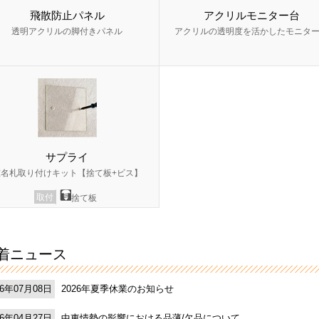
飛散防止パネル
アクリルモニター台
透明アクリルの脚付きパネル
アクリルの透明度を活かしたモニタ
サプライ
室名札取り付けキット【捨て板+ビス】
取付
捨て板
着ニュース
2026年夏季休業のお知らせ
26年07月08日
中東情勢の影響における品薄/欠品について
26年04月27日