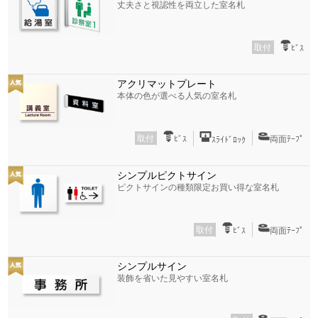
丈夫さと視認性を両立した室名札
取付
ﾋﾞｽ
アクリマットプレート
本体の色が選べる人気の室名札
取付
ﾋﾞｽ
両面ﾃｰﾌﾟ
ｽﾗｲﾄﾞﾛｯｸ
シンプルピクトサイン
ピクトサインの種類限定お買い得な室名札
取付
ﾋﾞｽ
両面ﾃｰﾌﾟ
シンプルサイン
装飾を省いた見やすい室名札