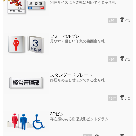
別注サイズにも柔軟に対応できる室名札
取付
ﾋﾞｽ
フォーバルプレート
見やすく優しい印象の曲面室名札
取付
ﾋﾞｽ
スタンダードプレート
部屋名の差し替えができる室名札
取付
ﾋﾞｽ
3Dピクト
存在感のある樹脂成形ピクトグラム