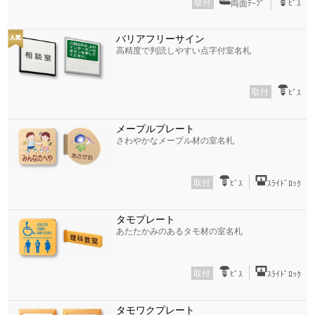
取付
両面ﾃｰﾌﾟ
ﾋﾞｽ
バリアフリーサイン
高精度で判読しやすい点字付室名札
取付
ﾋﾞｽ
メープルプレート
さわやかなメープル材の室名札
取付
ﾋﾞｽ
ｽﾗｲﾄﾞﾛｯｸ
タモプレート
あたたかみのあるタモ材の室名札
取付
ﾋﾞｽ
ｽﾗｲﾄﾞﾛｯｸ
タモワクプレート