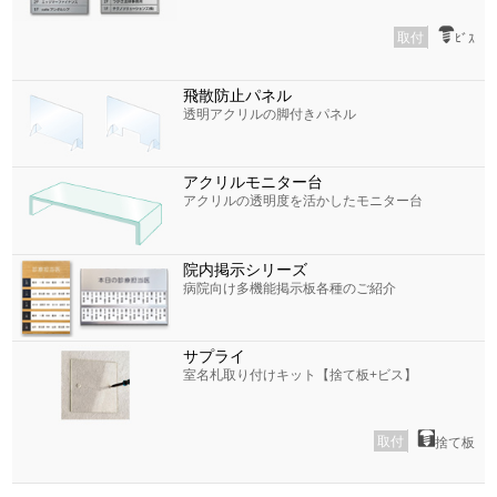
取付
ﾋﾞｽ
飛散防止パネル
透明アクリルの脚付きパネル
アクリルモニター台
アクリルの透明度を活かしたモニター台
院内掲示シリーズ
病院向け多機能掲示板各種のご紹介
サプライ
室名札取り付けキット【捨て板+ビス】
取付
捨て板