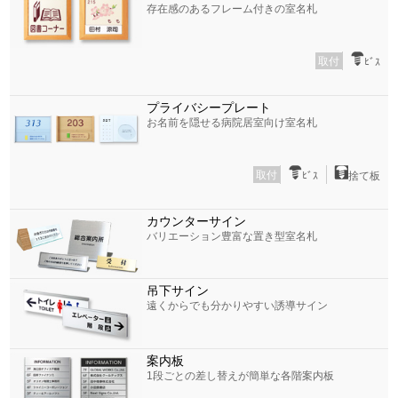
存在感のあるフレーム付きの室名札
取付
ﾋﾞｽ
プライバシープレート
お名前を隠せる病院居室向け室名札
取付
ﾋﾞｽ
捨て板
カウンターサイン
バリエーション豊富な置き型室名札
吊下サイン
遠くからでも分かりやすい誘導サイン
案内板
1段ごとの差し替えが簡単な各階案内板