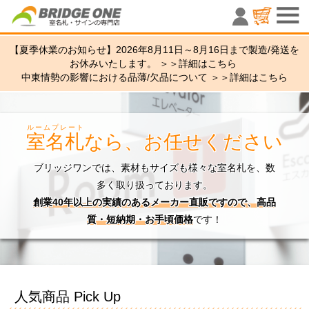
室名札・サ
【夏季休業のお知らせ】2026年8月11日～8月16日まで製造/発送を
お休みいたします。 ＞＞
詳細はこちら
中東情勢の影響における品薄/欠品について ＞＞
詳細はこちら
ルームプレート
室名札
なら、お任せください
ブリッジワンでは、素材もサイズも様々な室名札を、数
多く取り扱っております。
創業40年以上の実績のあるメーカー直販ですので、高品
質・短納期・お手頃価格
です！
人気商品 Pick Up