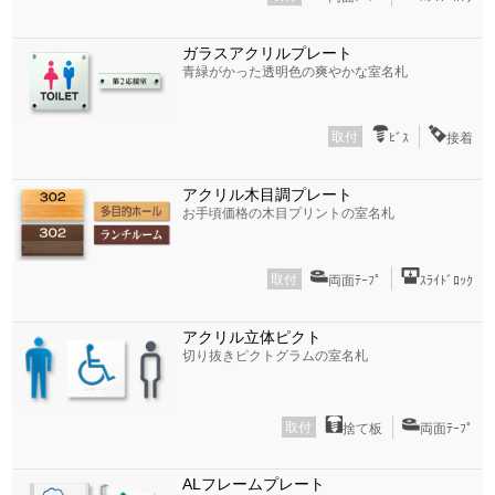
ガラスアクリルプレート
青緑がかった透明色の爽やかな室名札
取付
ﾋﾞｽ
接着
アクリル木目調プレート
お手頃価格の木目プリントの室名札
取付
両面ﾃｰﾌﾟ
ｽﾗｲﾄﾞﾛｯｸ
アクリル立体ピクト
切り抜きピクトグラムの室名札
取付
捨て板
両面ﾃｰﾌﾟ
ALフレームプレート