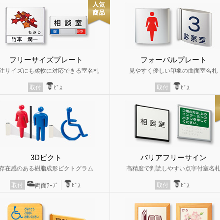
フリーサイズプレート
フォーバルプレート
注サイズにも柔軟に対応できる室名札
見やすく優しい印象の曲面室名札
取付
取付
ﾋﾞｽ
ﾋﾞｽ
3Dピクト
バリアフリーサイン
存在感のある樹脂成形ピクトグラム
高精度で判読しやすい点字付室名
取付
取付
両面ﾃｰﾌﾟ
ﾋﾞｽ
ﾋﾞｽ