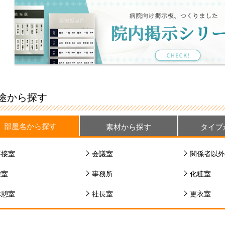
途から探す
部屋名から探す
素材から探す
タイプ
応接室
会議室
関係者以外
控室
事務所
化粧室
休憩室
社長室
更衣室