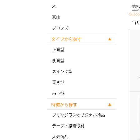
木
室
真鍮
当
ブロンズ
タイプから探す
正面型
側面型
スイング型
置き型
吊下型
特徴から探す
ブリッジワンオリジナル商品
テープ・接着取付
人気商品