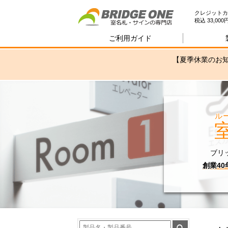
室
クレジットカ
税込 33,0
ご利用ガイド
【夏季休業のお知
ル
ブリ
創業4