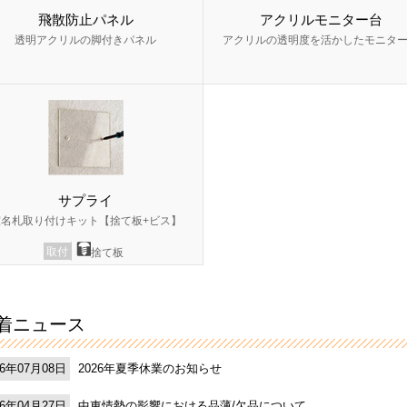
飛散防止パネル
アクリルモニター台
透明アクリルの脚付きパネル
アクリルの透明度を活かしたモニタ
サプライ
室名札取り付けキット【捨て板+ビス】
取付
捨て板
着ニュース
2026年夏季休業のお知らせ
26年07月08日
中東情勢の影響における品薄/欠品について
26年04月27日