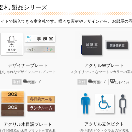
名札 製品シリーズ
サイトで購入できる室名札です。様々な素材やデザインから、お部屋の
デザイナープレート
アクリルWプレート
おしゃれなデザインルームプレート
スタイリッシュなツートンカラーの室
取付
取付
両面ﾃｰﾌﾟ
両面ﾃｰﾌﾟ
ｽﾗｲﾄﾞﾛｯｸ
アクリル立体ピクト
アクリル木目調プレート
切り抜きピクトグラムの室名札
お手頃価格の木目プリントの室名札