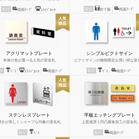
取付
捨て板
両面ﾃｰﾌﾟ
取付
両面ﾃｰﾌﾟ
ｽﾗｲﾄﾞﾛｯｸ
アクリマットプレート
シンプルピクトサイン
本体の色が選べる人気の室名札
ピクトサインの種類限定お買い得な室
取付
付
ﾋﾞｽ
両面ﾃｰﾌﾟ
ﾋﾞｽ
両面ﾃｰﾌﾟ
ｽﾗｲﾄﾞﾛｯｸ
ステンレスプレート
平板エッチングプレート
輝きが美しくシャープな印象の室名札
上質感漂う凹凸腐食加工の室名札
取付
取付
ﾋﾞｽ
両面ﾃｰﾌﾟ