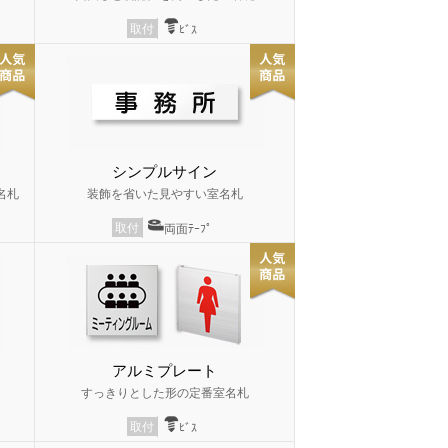
取付
ﾋﾞｽ
シンプルサイン
名札
装飾を省いた見やすい室名札
取付
両面ﾃｰﾌﾟ
アルミプレート
すっきりとした形の定番室名札
取付
ﾋﾞｽ