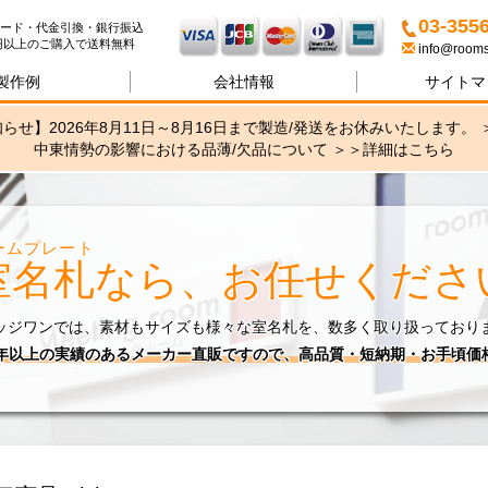
名札・サインの専門店ブリッ
03-355
ード・代金引換・銀行振込
00円以上のご購入で送料無料
info@rooms
製作例
会社情報
サイトマ
らせ】2026年8月11日～8月16日まで製造/発送をお休みいたします。 
中東情勢の影響における品薄/欠品について ＞＞
詳細はこちら
ームプレート
室名札
なら、お任せくださ
ッジワンでは、素材もサイズも様々な室名札を、数多く取り扱っており
0年以上の実績のあるメーカー直販ですので、高品質・短納期・お手頃価