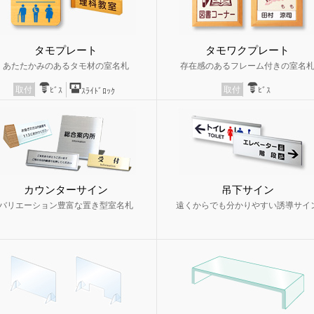
タモプレート
タモワクプレート
あたたかみのあるタモ材の室名札
存在感のあるフレーム付きの室名
取付
取付
ﾋﾞｽ
ﾋﾞｽ
ｽﾗｲﾄﾞﾛｯｸ
カウンターサイン
吊下サイン
バリエーション豊富な置き型室名札
遠くからでも分かりやすい誘導サイ