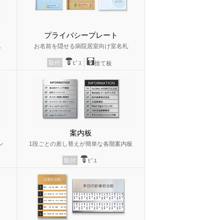
プライバシープレート
札
お名前を隠せる病院居室向け室名札
取付
ﾋﾞｽ
捨て板
案内板
ン
1段ごとの差し替えが簡単な各階案内板
取付
ﾋﾞｽ