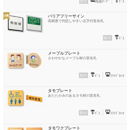
取付
両面ﾃｰﾌﾟ
ﾋﾞｽ
バリアフリーサイン
高精度で判読しやすい点字付室名札
取付
ﾋﾞｽ
メープルプレート
さわやかなメープル材の室名札
取付
ﾋﾞｽ
ｽﾗｲﾄﾞﾛｯｸ
タモプレート
あたたかみのあるタモ材の室名札
取付
ﾋﾞｽ
ｽﾗｲﾄﾞﾛｯｸ
タモワクプレート