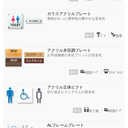
ガラスアクリルプレート
青緑がかった透明色の爽やかな室名札
取付
ﾋﾞｽ
接着
アクリル木目調プレート
お手頃価格の木目プリントの室名札
取付
両面ﾃｰﾌﾟ
ｽﾗｲﾄﾞﾛｯｸ
アクリル立体ピクト
切り抜きピクトグラムの室名札
取付
捨て板
両面ﾃｰﾌﾟ
ALフレームプレート