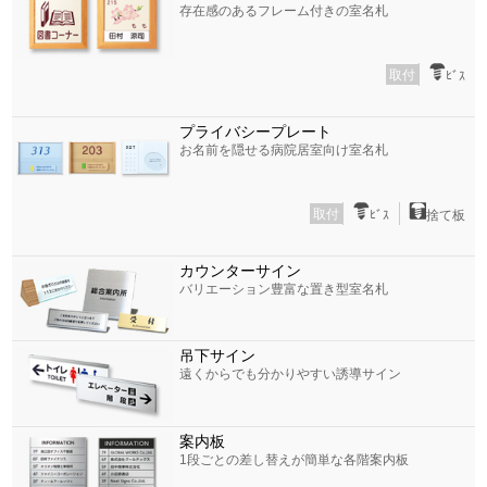
存在感のあるフレーム付きの室名札
取付
ﾋﾞｽ
プライバシープレート
お名前を隠せる病院居室向け室名札
取付
ﾋﾞｽ
捨て板
カウンターサイン
バリエーション豊富な置き型室名札
吊下サイン
遠くからでも分かりやすい誘導サイン
案内板
1段ごとの差し替えが簡単な各階案内板