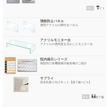
取付
ﾋﾞｽ
飛散防止パネル
透明アクリルの脚付きパネル
アクリルモニター台
アクリルの透明度を活かしたモニター台
院内掲示シリーズ
病院向け多機能掲示板各種のご紹介
サプライ
室名札取り付けキット【捨て板+ビス】
取付
捨て板