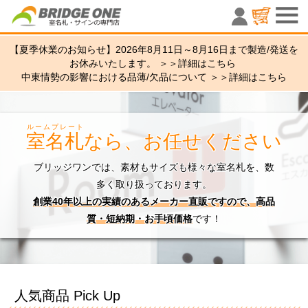
室名札・サ
【夏季休業のお知らせ】2026年8月11日～8月16日まで製造/発送を
お休みいたします。 ＞＞
詳細はこちら
中東情勢の影響における品薄/欠品について ＞＞
詳細はこちら
ルームプレート
室名札
なら、お任せください
ブリッジワンでは、素材もサイズも様々な室名札を、数
多く取り扱っております。
創業40年以上の実績のあるメーカー直販ですので、高品
質・短納期・お手頃価格
です！
人気商品 Pick Up