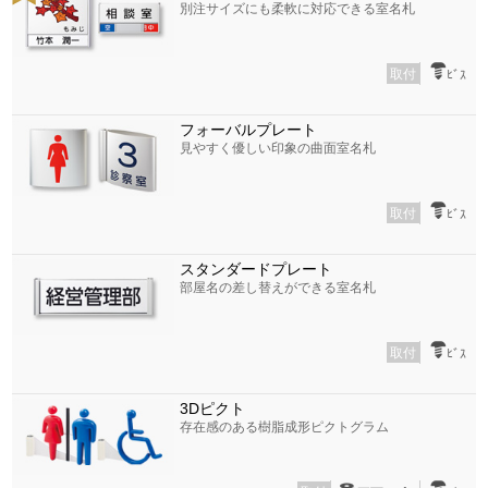
別注サイズにも柔軟に対応できる室名札
取付
ﾋﾞｽ
フォーバルプレート
見やすく優しい印象の曲面室名札
取付
ﾋﾞｽ
スタンダードプレート
部屋名の差し替えができる室名札
取付
ﾋﾞｽ
3Dピクト
存在感のある樹脂成形ピクトグラム