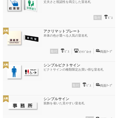
丈夫さと視認性を両立した室名札
取付
ﾋﾞｽ
アクリマットプレート
本体の色が選べる人気の室名札
取付
ﾋﾞｽ
両面ﾃｰﾌﾟ
ｽﾗｲﾄﾞﾛｯｸ
シンプルピクトサイン
ピクトサインの種類限定お買い得な室名札
取付
ﾋﾞｽ
両面ﾃｰﾌﾟ
シンプルサイン
装飾を省いた見やすい室名札