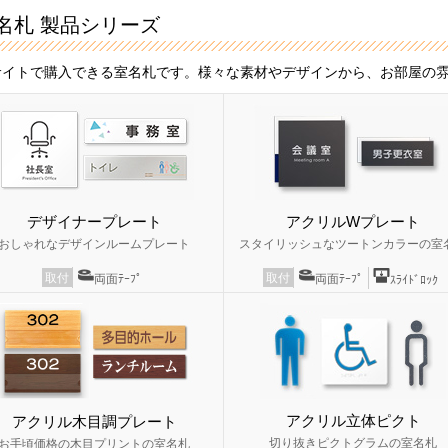
名札 製品シリーズ
サイトで購入できる室名札です。様々な素材やデザインから、お部屋の
デザイナープレート
アクリルWプレート
おしゃれなデザインルームプレート
スタイリッシュなツートンカラーの室
取付
取付
両面ﾃｰﾌﾟ
両面ﾃｰﾌﾟ
ｽﾗｲﾄﾞﾛｯｸ
アクリル立体ピクト
アクリル木目調プレート
切り抜きピクトグラムの室名札
お手頃価格の木目プリントの室名札