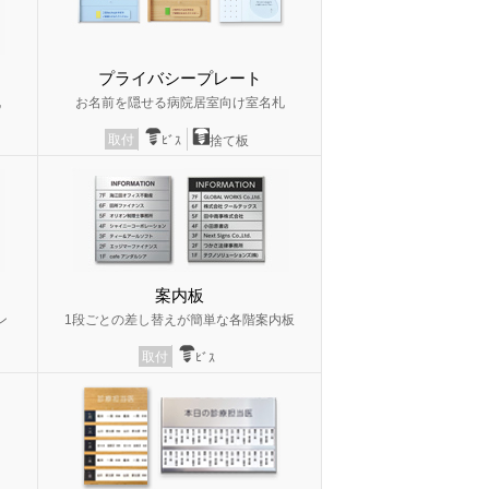
プライバシープレート
札
お名前を隠せる病院居室向け室名札
取付
ﾋﾞｽ
捨て板
案内板
ン
1段ごとの差し替えが簡単な各階案内板
取付
ﾋﾞｽ