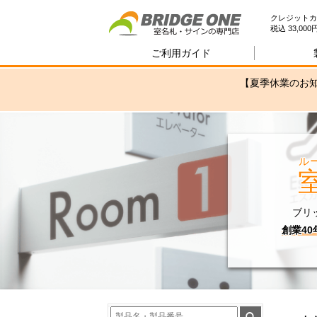
室
クレジットカ
税込 33,0
ご利用ガイド
【夏季休業のお知
ル
ブリ
創業4