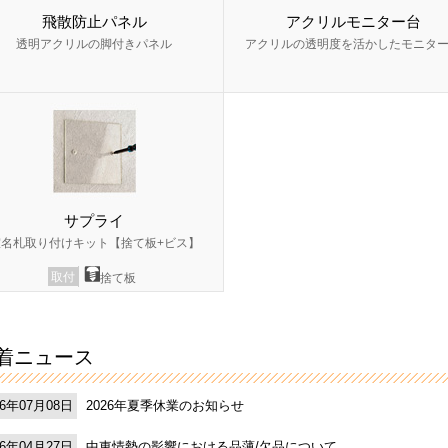
飛散防止パネル
アクリルモニター台
透明アクリルの脚付きパネル
アクリルの透明度を活かしたモニタ
サプライ
室名札取り付けキット【捨て板+ビス】
取付
捨て板
着ニュース
2026年夏季休業のお知らせ
26年07月08日
中東情勢の影響における品薄/欠品について
26年04月27日