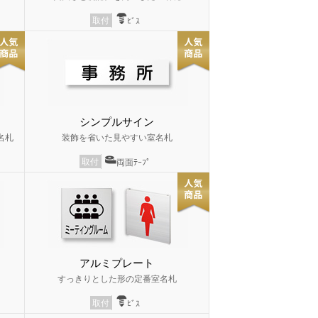
取付
ﾋﾞｽ
シンプルサイン
名札
装飾を省いた見やすい室名札
取付
両面ﾃｰﾌﾟ
アルミプレート
すっきりとした形の定番室名札
取付
ﾋﾞｽ