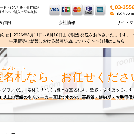
名札・サインの専門店ブリッ
03-355
ード・代金引換・銀行振込
00円以上のご購入で送料無料
info@rooms
製作例
会社情報
サイトマ
らせ】2026年8月11日～8月16日まで製造/発送をお休みいたします。 
中東情勢の影響における品薄/欠品について ＞＞
詳細はこちら
ームプレート
室名札
なら、お任せくださ
ッジワンでは、素材もサイズも様々な室名札を、数多く取り扱っており
0年以上の実績のあるメーカー直販ですので、高品質・短納期・お手頃価