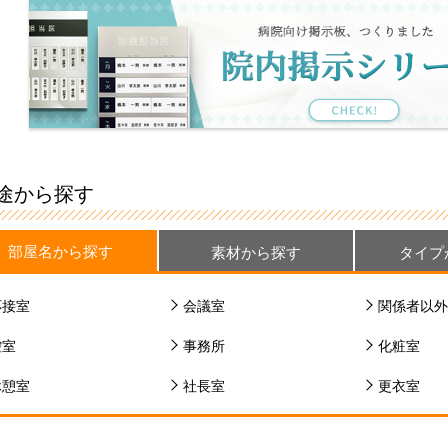
途から探す
部屋名から探す
素材から探す
タイプ
応接室
会議室
関係者以外
控室
事務所
化粧室
休憩室
社長室
更衣室