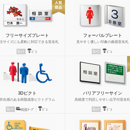
フリーサイズプレート
フォーバルプレート
注サイズにも柔軟に対応できる室名札
見やすく優しい印象の曲面室名札
取付
取付
ﾋﾞｽ
ﾋﾞｽ
3Dピクト
バリアフリーサイン
存在感のある樹脂成形ピクトグラム
高精度で判読しやすい点字付室名
取付
取付
両面ﾃｰﾌﾟ
ﾋﾞｽ
ﾋﾞｽ