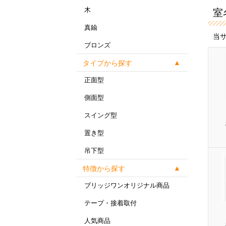
木
室
真鍮
当
ブロンズ
タイプから探す
正面型
側面型
スイング型
置き型
吊下型
特徴から探す
ブリッジワンオリジナル商品
テープ・接着取付
人気商品