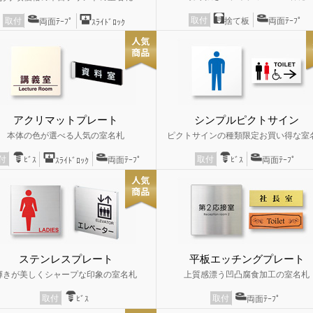
取付
捨て板
両面ﾃｰﾌﾟ
取付
両面ﾃｰﾌﾟ
ｽﾗｲﾄﾞﾛｯｸ
アクリマットプレート
シンプルピクトサイン
本体の色が選べる人気の室名札
ピクトサインの種類限定お買い得な室
取付
付
ﾋﾞｽ
両面ﾃｰﾌﾟ
ﾋﾞｽ
両面ﾃｰﾌﾟ
ｽﾗｲﾄﾞﾛｯｸ
ステンレスプレート
平板エッチングプレート
輝きが美しくシャープな印象の室名札
上質感漂う凹凸腐食加工の室名札
取付
取付
ﾋﾞｽ
両面ﾃｰﾌﾟ