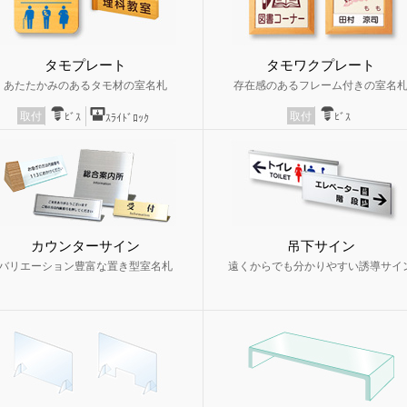
タモプレート
タモワクプレート
あたたかみのあるタモ材の室名札
存在感のあるフレーム付きの室名
取付
取付
ﾋﾞｽ
ﾋﾞｽ
ｽﾗｲﾄﾞﾛｯｸ
カウンターサイン
吊下サイン
バリエーション豊富な置き型室名札
遠くからでも分かりやすい誘導サイ