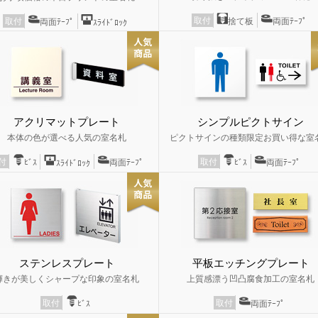
取付
捨て板
両面ﾃｰﾌﾟ
取付
両面ﾃｰﾌﾟ
ｽﾗｲﾄﾞﾛｯｸ
アクリマットプレート
シンプルピクトサイン
本体の色が選べる人気の室名札
ピクトサインの種類限定お買い得な室
取付
付
ﾋﾞｽ
両面ﾃｰﾌﾟ
ﾋﾞｽ
両面ﾃｰﾌﾟ
ｽﾗｲﾄﾞﾛｯｸ
ステンレスプレート
平板エッチングプレート
輝きが美しくシャープな印象の室名札
上質感漂う凹凸腐食加工の室名札
取付
取付
ﾋﾞｽ
両面ﾃｰﾌﾟ