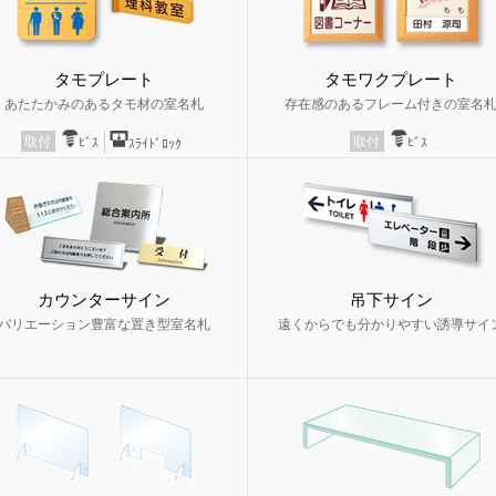
タモプレート
タモワクプレート
あたたかみのあるタモ材の室名札
存在感のあるフレーム付きの室名
取付
取付
ﾋﾞｽ
ﾋﾞｽ
ｽﾗｲﾄﾞﾛｯｸ
カウンターサイン
吊下サイン
バリエーション豊富な置き型室名札
遠くからでも分かりやすい誘導サイ