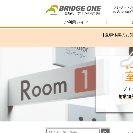
室
クレジットカ
税込 33,0
ご利用ガイド
【夏季休業のお知
ル
ブリ
創業4