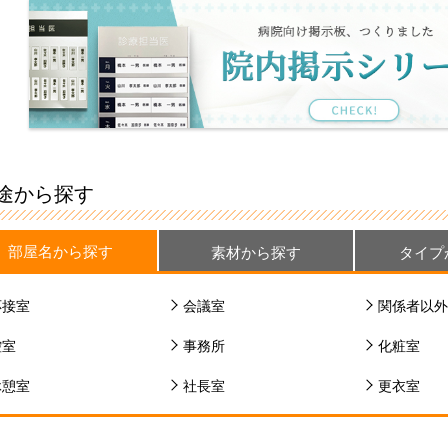
途から探す
部屋名から探す
素材から探す
タイプ
応接室
会議室
関係者以外
控室
事務所
化粧室
休憩室
社長室
更衣室