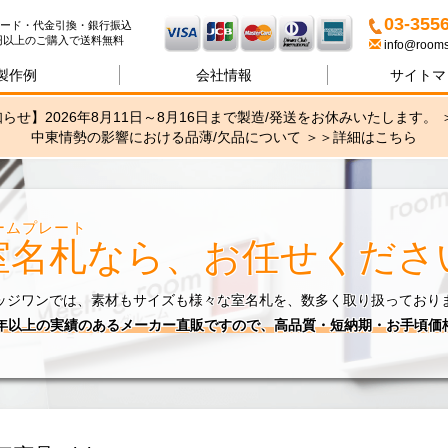
名札・サインの専門店ブリッ
03-355
ード・代金引換・銀行振込
00円以上のご購入で送料無料
info@rooms
製作例
会社情報
サイトマ
らせ】2026年8月11日～8月16日まで製造/発送をお休みいたします。 
中東情勢の影響における品薄/欠品について ＞＞
詳細はこちら
ームプレート
室名札
なら、お任せくださ
ッジワンでは、素材もサイズも様々な室名札を、数多く取り扱っており
0年以上の実績のあるメーカー直販ですので、高品質・短納期・お手頃価