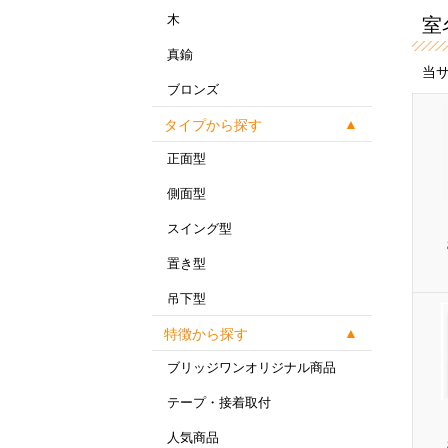
木
室
真鍮
当
ブロンズ
タイプから探す
正面型
側面型
スイング型
置き型
吊下型
特徴から探す
ブリッジワンオリジナル商品
テープ・接着取付
人気商品