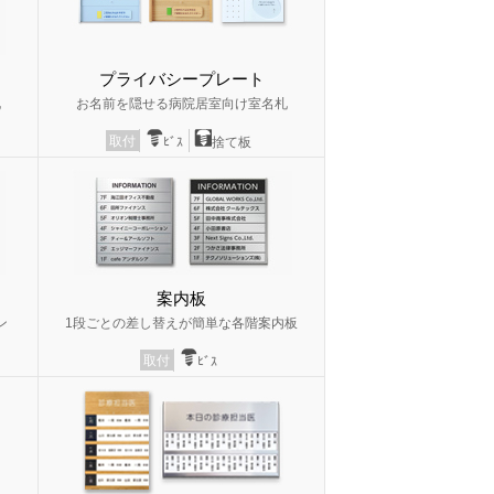
プライバシープレート
札
お名前を隠せる病院居室向け室名札
取付
ﾋﾞｽ
捨て板
案内板
ン
1段ごとの差し替えが簡単な各階案内板
取付
ﾋﾞｽ