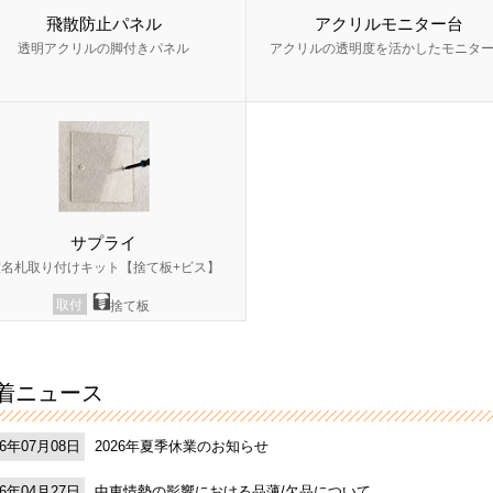
飛散防止パネル
アクリルモニター台
透明アクリルの脚付きパネル
アクリルの透明度を活かしたモニタ
サプライ
室名札取り付けキット【捨て板+ビス】
取付
捨て板
着ニュース
2026年夏季休業のお知らせ
26年07月08日
中東情勢の影響における品薄/欠品について
26年04月27日