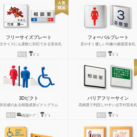
フリーサイズプレート
フォーバルプレート
注サイズにも柔軟に対応できる室名札
見やすく優しい印象の曲面室名札
取付
取付
ﾋﾞｽ
ﾋﾞｽ
3Dピクト
バリアフリーサイン
存在感のある樹脂成形ピクトグラム
高精度で判読しやすい点字付室名
取付
取付
両面ﾃｰﾌﾟ
ﾋﾞｽ
ﾋﾞｽ