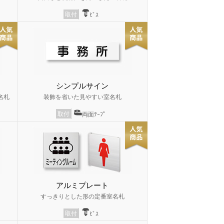
取付
ﾋﾞｽ
シンプルサイン
名札
装飾を省いた見やすい室名札
取付
両面ﾃｰﾌﾟ
アルミプレート
すっきりとした形の定番室名札
取付
ﾋﾞｽ