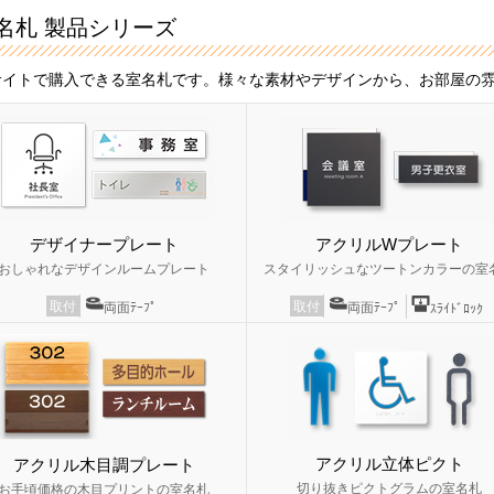
名札 製品シリーズ
サイトで購入できる室名札です。様々な素材やデザインから、お部屋の
デザイナープレート
アクリルWプレート
おしゃれなデザインルームプレート
スタイリッシュなツートンカラーの室
取付
取付
両面ﾃｰﾌﾟ
両面ﾃｰﾌﾟ
ｽﾗｲﾄﾞﾛｯｸ
アクリル立体ピクト
アクリル木目調プレート
切り抜きピクトグラムの室名札
お手頃価格の木目プリントの室名札