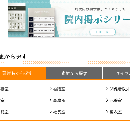
途から探す
部屋名から探す
素材から探す
タイプ
応接室
会議室
関係者以外
控室
事務所
化粧室
休憩室
社長室
更衣室