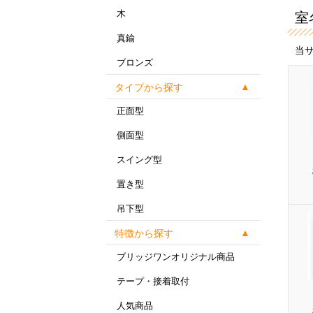
木
室
真鍮
当
ブロンズ
タイプから探す
正面型
側面型
スイング型
置き型
吊下型
特徴から探す
ブリッジワンオリジナル商品
テープ・接着取付
人気商品