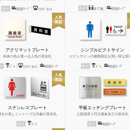
取付
捨て板
両面ﾃｰﾌﾟ
取付
両面ﾃｰﾌﾟ
ｽﾗｲﾄﾞﾛｯｸ
アクリマットプレート
シンプルピクトサイン
本体の色が選べる人気の室名札
ピクトサインの種類限定お買い得な室
取付
付
ﾋﾞｽ
両面ﾃｰﾌﾟ
ﾋﾞｽ
両面ﾃｰﾌﾟ
ｽﾗｲﾄﾞﾛｯｸ
ステンレスプレート
平板エッチングプレート
輝きが美しくシャープな印象の室名札
上質感漂う凹凸腐食加工の室名札
取付
取付
ﾋﾞｽ
両面ﾃｰﾌﾟ