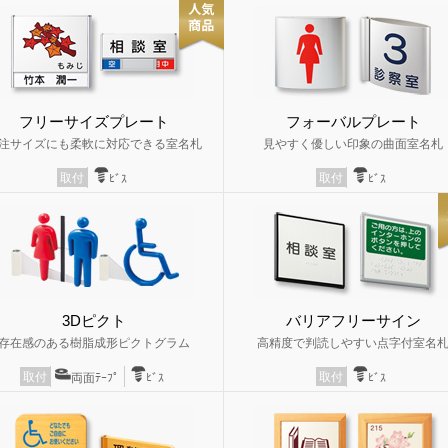
フリーサイズプレート
フォーバルプレート
注サイズにも柔軟に対応できる室名札
見やすく優しい印象の曲面室名札
取付
取付
ﾋﾞｽ
ﾋﾞｽ
3Dピクト
バリアフリーサイン
存在感のある樹脂成形ピクトグラム
高精度で判読しやすい点字付室名
取付
取付
両面ﾃｰﾌﾟ
ﾋﾞｽ
ﾋﾞｽ