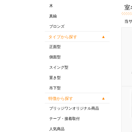
木
室
真鍮
当
ブロンズ
タイプから探す
正面型
側面型
スイング型
置き型
吊下型
特徴から探す
ブリッジワンオリジナル商品
テープ・接着取付
人気商品