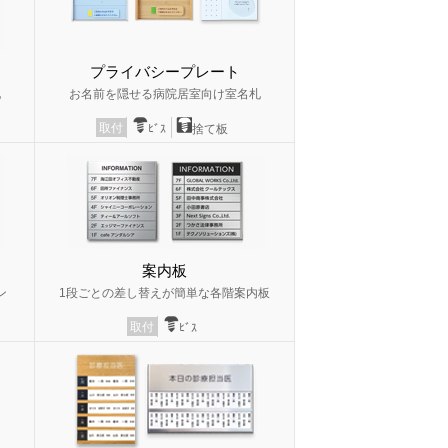
プライバシープレート
札
お名前を隠せる病院居室向け室名札
取付
ﾋﾞｽ
捨て板
案内板
ン
1段ごとの差し替えが簡単な各階案内板
取付
ﾋﾞｽ