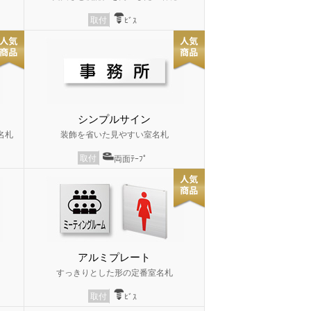
取付
ﾋﾞｽ
シンプルサイン
名札
装飾を省いた見やすい室名札
取付
両面ﾃｰﾌﾟ
アルミプレート
すっきりとした形の定番室名札
取付
ﾋﾞｽ