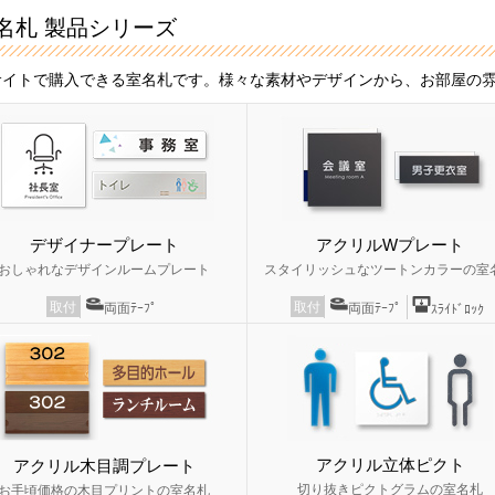
名札 製品シリーズ
サイトで購入できる室名札です。様々な素材やデザインから、お部屋の
デザイナープレート
アクリルWプレート
おしゃれなデザインルームプレート
スタイリッシュなツートンカラーの室
取付
取付
両面ﾃｰﾌﾟ
両面ﾃｰﾌﾟ
ｽﾗｲﾄﾞﾛｯｸ
アクリル立体ピクト
アクリル木目調プレート
切り抜きピクトグラムの室名札
お手頃価格の木目プリントの室名札