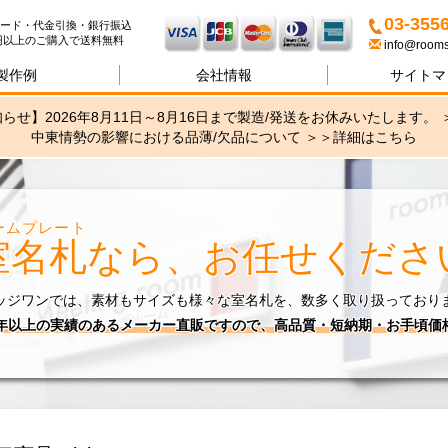
名札・サインの専門店ブリッ
03-355
ード・代金引換・銀行振込
00円以上のご購入で送料無料
info@rooms
製作例
会社情報
サイトマ
らせ】2026年8月11日～8月16日まで製造/発送をお休みいたします。 
中東情勢の影響における品薄/欠品について ＞＞
詳細はこちら
ームプレート
室名札
なら、お任せくださ
ッジワンでは、素材もサイズも様々な室名札を、数多く取り扱っており
0年以上の実績のあるメーカー直販ですので、高品質・短納期・お手頃価