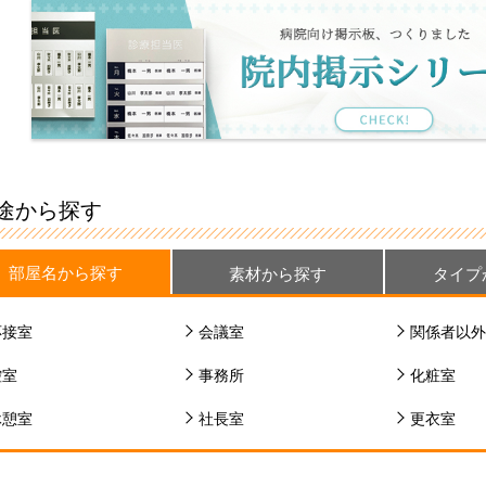
途から探す
部屋名から探す
素材から探す
タイプ
応接室
会議室
関係者以外
控室
事務所
化粧室
休憩室
社長室
更衣室