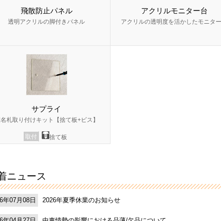
飛散防止パネル
アクリルモニター台
透明アクリルの脚付きパネル
アクリルの透明度を活かしたモニタ
サプライ
室名札取り付けキット【捨て板+ビス】
取付
捨て板
着ニュース
2026年夏季休業のお知らせ
26年07月08日
中東情勢の影響における品薄/欠品について
26年04月27日