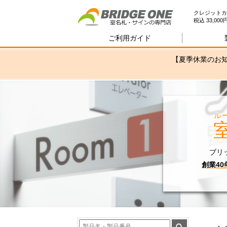
室
クレジットカ
税込 33,0
ご利用ガイド
【夏季休業のお知
ル
ブリ
創業4