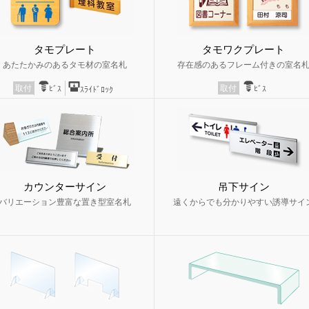
タモプレート
タモワクプレート
あたたかみのあるタモ材の室名札
存在感のあるフレーム付きの室名
取付
取付
ﾋﾞｽ
ﾋﾞｽ
ｽﾗｲﾄﾞﾛｯｸ
カウンターサイン
吊下サイン
バリエーション豊富な置き型室名札
遠くからでも分かりやすい誘導サイ