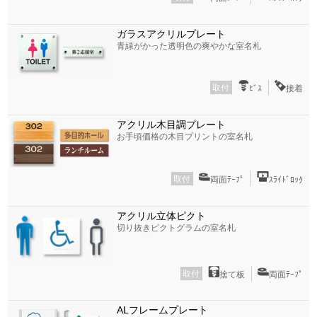
ガラスアクリルプレート
青緑がかった透明色の爽やかな室名札
取付
ﾋﾞｽ
接着
アクリル木目調プレート
お手頃価格の木目プリントの室名札
取付
両面ﾃｰﾌﾟ
ｽﾗｲﾄﾞﾛｯｸ
アクリル立体ピクト
切り抜きピクトグラムの室名札
取付
捨て板
両面ﾃｰﾌﾟ
ALフレームプレート