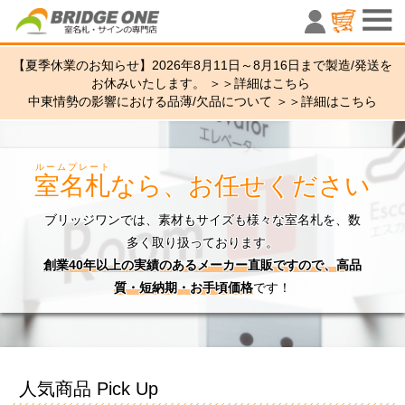
室名札・サ
【夏季休業のお知らせ】2026年8月11日～8月16日まで製造/発送を
お休みいたします。 ＞＞
詳細はこちら
中東情勢の影響における品薄/欠品について ＞＞
詳細はこちら
ルームプレート
室名札
なら、お任せください
ブリッジワンでは、素材もサイズも様々な室名札を、数
多く取り扱っております。
創業40年以上の実績のあるメーカー直販ですので、高品
質・短納期・お手頃価格
です！
人気商品 Pick Up