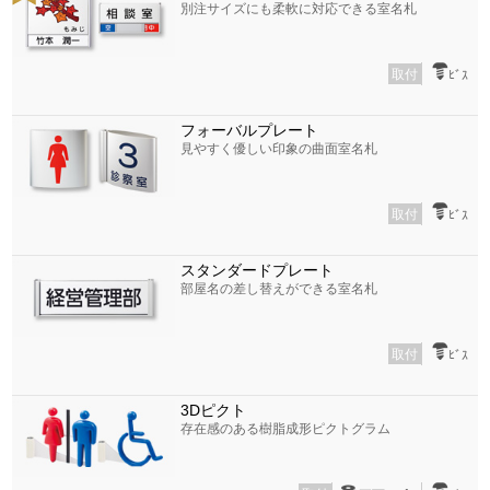
別注サイズにも柔軟に対応できる室名札
取付
ﾋﾞｽ
フォーバルプレート
見やすく優しい印象の曲面室名札
取付
ﾋﾞｽ
スタンダードプレート
部屋名の差し替えができる室名札
取付
ﾋﾞｽ
3Dピクト
存在感のある樹脂成形ピクトグラム