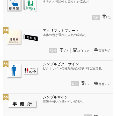
丈夫さと視認性を両立した室名札
取付
ﾋﾞｽ
アクリマットプレート
本体の色が選べる人気の室名札
取付
ﾋﾞｽ
両面ﾃｰﾌﾟ
ｽﾗｲﾄﾞﾛｯｸ
シンプルピクトサイン
ピクトサインの種類限定お買い得な室名札
取付
ﾋﾞｽ
両面ﾃｰﾌﾟ
シンプルサイン
装飾を省いた見やすい室名札