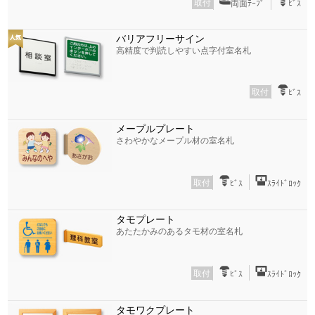
取付
両面ﾃｰﾌﾟ
ﾋﾞｽ
バリアフリーサイン
高精度で判読しやすい点字付室名札
取付
ﾋﾞｽ
メープルプレート
さわやかなメープル材の室名札
取付
ﾋﾞｽ
ｽﾗｲﾄﾞﾛｯｸ
タモプレート
あたたかみのあるタモ材の室名札
取付
ﾋﾞｽ
ｽﾗｲﾄﾞﾛｯｸ
タモワクプレート