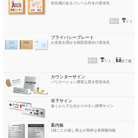
存在感のあるフレーム付きの室名札
取付
ﾋﾞｽ
プライバシープレート
お名前を隠せる病院居室向け室名札
取付
ﾋﾞｽ
捨て板
カウンターサイン
バリエーション豊富な置き型室名札
吊下サイン
遠くからでも分かりやすい誘導サイン
案内板
1段ごとの差し替えが簡単な各階案内板