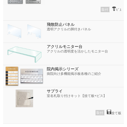
取付
ﾋﾞｽ
飛散防止パネル
透明アクリルの脚付きパネル
アクリルモニター台
アクリルの透明度を活かしたモニター台
院内掲示シリーズ
病院向け多機能掲示板各種のご紹介
サプライ
室名札取り付けキット【捨て板+ビス】
取付
捨て板