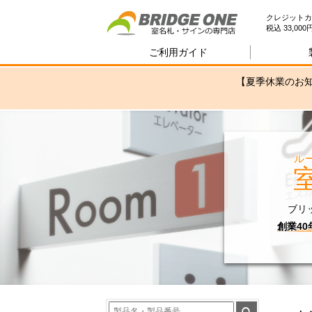
室
クレジットカ
税込 33,0
ご利用ガイド
【夏季休業のお知
ル
ブリ
創業4