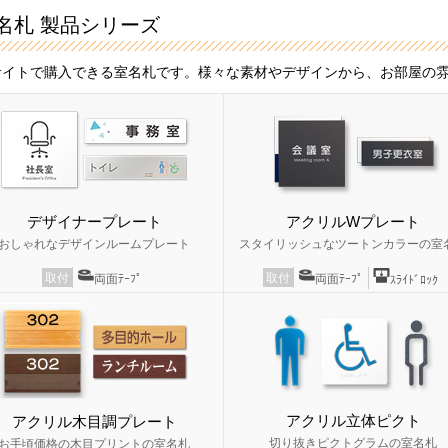
名札 製品シリーズ
サイトで購入できる室名札です。様々な素材やデザインから、お部屋の
デザイナープレート
アクリルWプレート
おしゃれなデザインルームプレート
スタイリッシュなツートンカラーの室
取付
取付
両面ﾃｰﾌﾟ
両面ﾃｰﾌﾟ
ｽﾗｲﾄﾞﾛｯｸ
アクリル立体ピクト
アクリル木目調プレート
切り抜きピクトグラムの室名札
お手頃価格の木目プリントの室名札