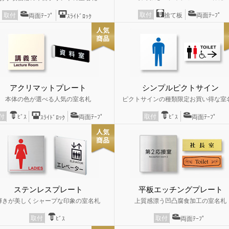
取付
捨て板
両面ﾃｰﾌﾟ
取付
両面ﾃｰﾌﾟ
ｽﾗｲﾄﾞﾛｯｸ
アクリマットプレート
シンプルピクトサイン
本体の色が選べる人気の室名札
ピクトサインの種類限定お買い得な室
取付
付
ﾋﾞｽ
両面ﾃｰﾌﾟ
ﾋﾞｽ
両面ﾃｰﾌﾟ
ｽﾗｲﾄﾞﾛｯｸ
ステンレスプレート
平板エッチングプレート
輝きが美しくシャープな印象の室名札
上質感漂う凹凸腐食加工の室名札
取付
取付
ﾋﾞｽ
両面ﾃｰﾌﾟ