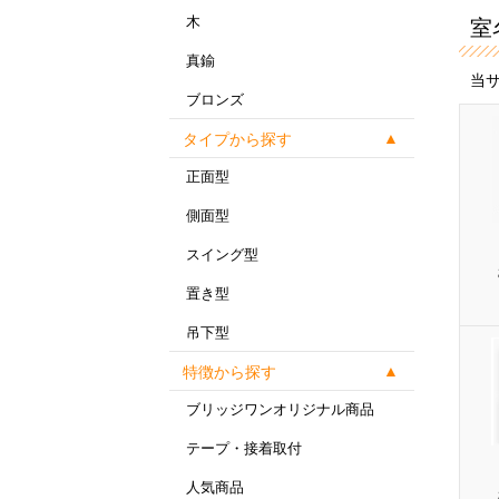
木
室
真鍮
当
ブロンズ
タイプから探す
正面型
側面型
スイング型
置き型
吊下型
特徴から探す
ブリッジワンオリジナル商品
テープ・接着取付
人気商品