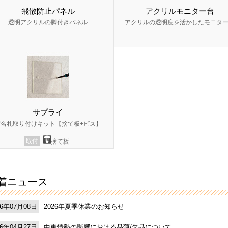
飛散防止パネル
アクリルモニター台
透明アクリルの脚付きパネル
アクリルの透明度を活かしたモニタ
サプライ
室名札取り付けキット【捨て板+ビス】
取付
捨て板
着ニュース
2026年夏季休業のお知らせ
26年07月08日
中東情勢の影響における品薄/欠品について
26年04月27日