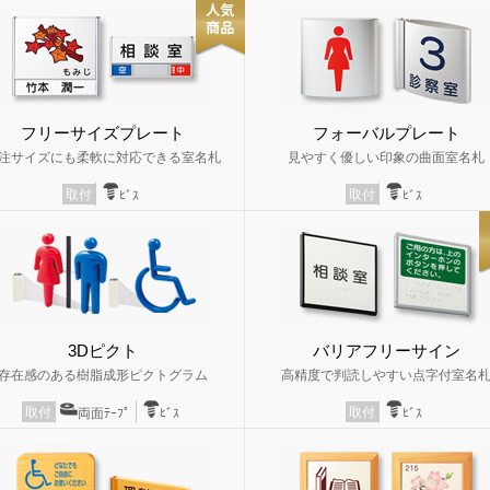
フリーサイズプレート
フォーバルプレート
注サイズにも柔軟に対応できる室名札
見やすく優しい印象の曲面室名札
取付
取付
ﾋﾞｽ
ﾋﾞｽ
3Dピクト
バリアフリーサイン
存在感のある樹脂成形ピクトグラム
高精度で判読しやすい点字付室名
取付
取付
両面ﾃｰﾌﾟ
ﾋﾞｽ
ﾋﾞｽ