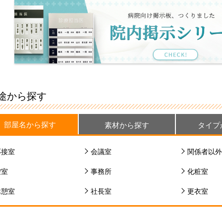
途から探す
部屋名から探す
素材から探す
タイプ
応接室
会議室
関係者以外
控室
事務所
化粧室
休憩室
社長室
更衣室