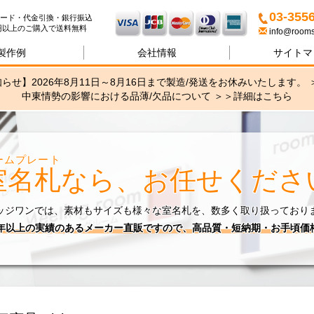
名札・サインの専門店ブリッ
03-355
ード・代金引換・銀行振込
00円以上のご購入で送料無料
info@rooms
製作例
会社情報
サイトマ
らせ】2026年8月11日～8月16日まで製造/発送をお休みいたします。 
中東情勢の影響における品薄/欠品について ＞＞
詳細はこちら
ームプレート
室名札
なら、お任せくださ
ッジワンでは、素材もサイズも様々な室名札を、数多く取り扱っており
0年以上の実績のあるメーカー直販ですので、高品質・短納期・お手頃価