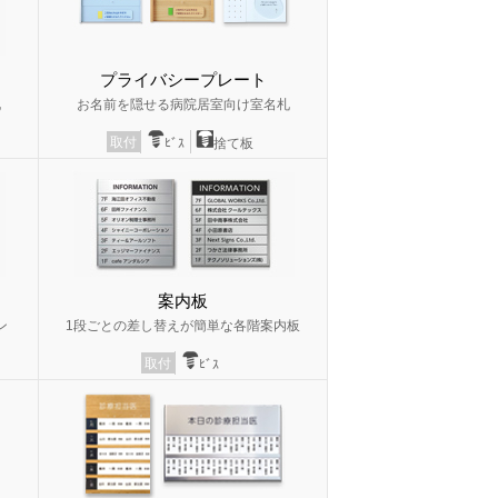
プライバシープレート
札
お名前を隠せる病院居室向け室名札
取付
ﾋﾞｽ
捨て板
案内板
ン
1段ごとの差し替えが簡単な各階案内板
取付
ﾋﾞｽ