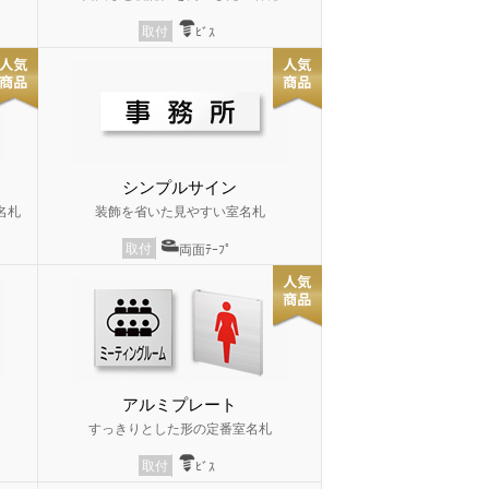
取付
ﾋﾞｽ
シンプルサイン
名札
装飾を省いた見やすい室名札
取付
両面ﾃｰﾌﾟ
アルミプレート
すっきりとした形の定番室名札
取付
ﾋﾞｽ