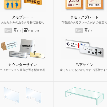
タモプレート
タモワクプレート
あたたかみのあるタモ材の室名札
存在感のあるフレーム付きの室名
取付
取付
ﾋﾞｽ
ﾋﾞｽ
ｽﾗｲﾄﾞﾛｯｸ
カウンターサイン
吊下サイン
バリエーション豊富な置き型室名札
遠くからでも分かりやすい誘導サイ