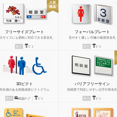
フリーサイズプレート
フォーバルプレート
注サイズにも柔軟に対応できる室名札
見やすく優しい印象の曲面室名札
取付
取付
ﾋﾞｽ
ﾋﾞｽ
3Dピクト
バリアフリーサイン
存在感のある樹脂成形ピクトグラム
高精度で判読しやすい点字付室名
取付
取付
両面ﾃｰﾌﾟ
ﾋﾞｽ
ﾋﾞｽ