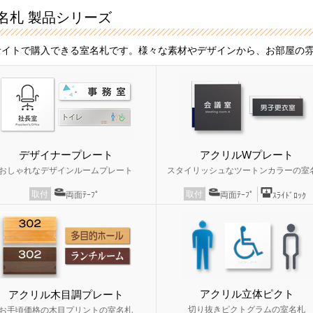
名札 製品シリーズ
サイトで購入できる室名札です。様々な素材やデザインから、お部屋の
デザイナープレート
アクリルWプレート
おしゃれなデザインルームプレート
スタイリッシュなツートンカラーの室
取付
取付
両面ﾃｰﾌﾟ
両面ﾃｰﾌﾟ
ｽﾗｲﾄﾞﾛｯｸ
アクリル立体ピクト
アクリル木目調プレート
切り抜きピクトグラムの室名札
お手頃価格の木目プリントの室名札