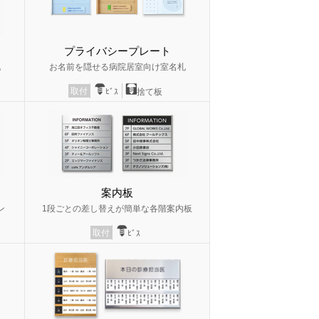
プライバシープレート
札
お名前を隠せる病院居室向け室名札
取付
ﾋﾞｽ
捨て板
案内板
ン
1段ごとの差し替えが簡単な各階案内板
取付
ﾋﾞｽ