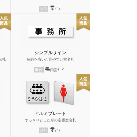
取付
ﾋﾞｽ
シンプルサイン
名札
装飾を省いた見やすい室名札
取付
両面ﾃｰﾌﾟ
アルミプレート
すっきりとした形の定番室名札
取付
ﾋﾞｽ