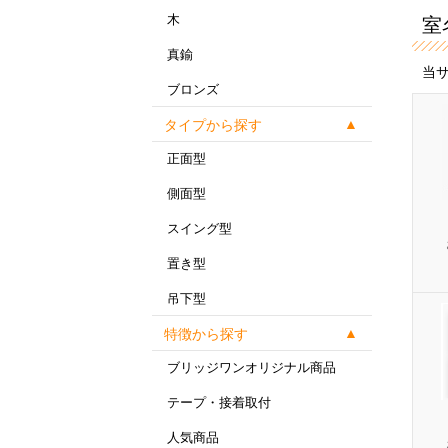
木
室
真鍮
当
ブロンズ
タイプから探す
正面型
側面型
スイング型
置き型
吊下型
特徴から探す
ブリッジワンオリジナル商品
テープ・接着取付
人気商品