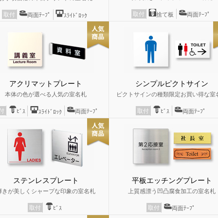
取付
捨て板
両面ﾃｰﾌﾟ
取付
両面ﾃｰﾌﾟ
ｽﾗｲﾄﾞﾛｯｸ
アクリマットプレート
シンプルピクトサイン
本体の色が選べる人気の室名札
ピクトサインの種類限定お買い得な室
取付
付
ﾋﾞｽ
両面ﾃｰﾌﾟ
ﾋﾞｽ
両面ﾃｰﾌﾟ
ｽﾗｲﾄﾞﾛｯｸ
ステンレスプレート
平板エッチングプレート
輝きが美しくシャープな印象の室名札
上質感漂う凹凸腐食加工の室名札
取付
取付
ﾋﾞｽ
両面ﾃｰﾌﾟ