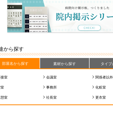
途から探す
部屋名から探す
素材から探す
タイプ
応接室
会議室
関係者以外
控室
事務所
化粧室
休憩室
社長室
更衣室