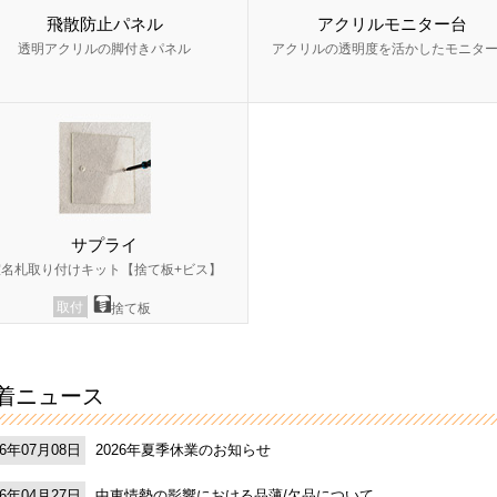
飛散防止パネル
アクリルモニター台
透明アクリルの脚付きパネル
アクリルの透明度を活かしたモニタ
サプライ
室名札取り付けキット【捨て板+ビス】
取付
捨て板
着ニュース
2026年夏季休業のお知らせ
26年07月08日
中東情勢の影響における品薄/欠品について
26年04月27日