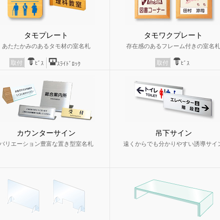
タモプレート
タモワクプレート
あたたかみのあるタモ材の室名札
存在感のあるフレーム付きの室名
取付
取付
ﾋﾞｽ
ﾋﾞｽ
ｽﾗｲﾄﾞﾛｯｸ
カウンターサイン
吊下サイン
バリエーション豊富な置き型室名札
遠くからでも分かりやすい誘導サイ