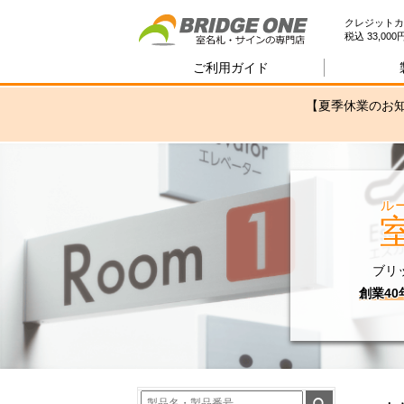
室
クレジットカ
税込 33,0
ご利用ガイド
【夏季休業のお知
ル
ブリ
創業4