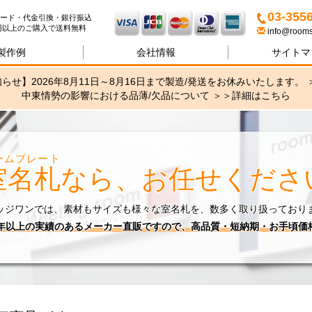
名札・サインの専門店ブリッ
03-355
ード・代金引換・銀行振込
00円以上のご購入で送料無料
info@rooms
製作例
会社情報
サイトマ
らせ】2026年8月11日～8月16日まで製造/発送をお休みいたします。 
中東情勢の影響における品薄/欠品について ＞＞
詳細はこちら
ームプレート
室名札
なら、お任せくださ
ッジワンでは、素材もサイズも様々な室名札を、数多く取り扱っており
0年以上の実績のあるメーカー直販ですので、高品質・短納期・お手頃価