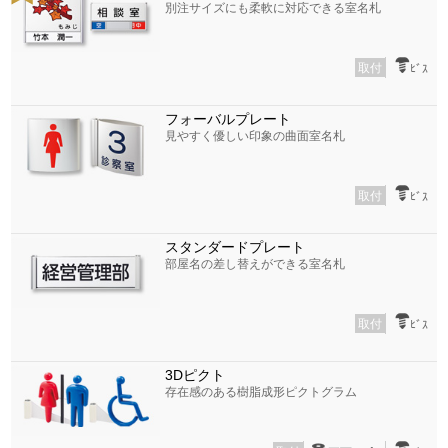
別注サイズにも柔軟に対応できる室名札
取付
ﾋﾞｽ
フォーバルプレート
見やすく優しい印象の曲面室名札
取付
ﾋﾞｽ
スタンダードプレート
部屋名の差し替えができる室名札
取付
ﾋﾞｽ
3Dピクト
存在感のある樹脂成形ピクトグラム