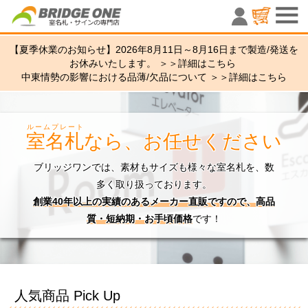
室名札・サ
【夏季休業のお知らせ】2026年8月11日～8月16日まで製造/発送を
お休みいたします。 ＞＞
詳細はこちら
中東情勢の影響における品薄/欠品について ＞＞
詳細はこちら
ルームプレート
室名札
なら、お任せください
ブリッジワンでは、素材もサイズも様々な室名札を、数
多く取り扱っております。
創業40年以上の実績のあるメーカー直販ですので、高品
質・短納期・お手頃価格
です！
人気商品 Pick Up