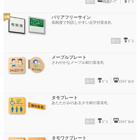
取付
両面ﾃｰﾌﾟ
ﾋﾞｽ
バリアフリーサイン
高精度で判読しやすい点字付室名札
取付
ﾋﾞｽ
メープルプレート
さわやかなメープル材の室名札
取付
ﾋﾞｽ
ｽﾗｲﾄﾞﾛｯｸ
タモプレート
あたたかみのあるタモ材の室名札
取付
ﾋﾞｽ
ｽﾗｲﾄﾞﾛｯｸ
タモワクプレート