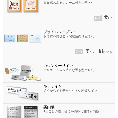
存在感のあるフレーム付きの室名札
取付
ﾋﾞｽ
プライバシープレート
お名前を隠せる病院居室向け室名札
取付
ﾋﾞｽ
捨て板
カウンターサイン
バリエーション豊富な置き型室名札
吊下サイン
遠くからでも分かりやすい誘導サイン
案内板
1段ごとの差し替えが簡単な各階案内板