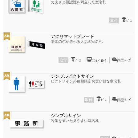
丈夫さと視認性を両立した室名札
取付
ﾋﾞｽ
アクリマットプレート
本体の色が選べる人気の室名札
取付
ﾋﾞｽ
両面ﾃｰﾌﾟ
ｽﾗｲﾄﾞﾛｯｸ
シンプルピクトサイン
ピクトサインの種類限定お買い得な室名札
取付
ﾋﾞｽ
両面ﾃｰﾌﾟ
シンプルサイン
装飾を省いた見やすい室名札