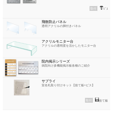
取付
ﾋﾞｽ
飛散防止パネル
透明アクリルの脚付きパネル
アクリルモニター台
アクリルの透明度を活かしたモニター台
院内掲示シリーズ
病院向け多機能掲示板各種のご紹介
サプライ
室名札取り付けキット【捨て板+ビス】
取付
捨て板