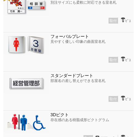
別注サイズにも柔軟に対応できる室名札
取付
ﾋﾞｽ
フォーバルプレート
見やすく優しい印象の曲面室名札
取付
ﾋﾞｽ
スタンダードプレート
部屋名の差し替えができる室名札
取付
ﾋﾞｽ
3Dピクト
存在感のある樹脂成形ピクトグラム