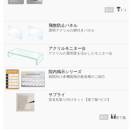
取付
ﾋﾞｽ
飛散防止パネル
透明アクリルの脚付きパネル
アクリルモニター台
アクリルの透明度を活かしたモニター台
院内掲示シリーズ
病院向け多機能掲示板各種のご紹介
サプライ
室名札取り付けキット【捨て板+ビス】
取付
捨て板