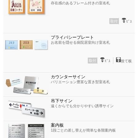
存在感のあるフレーム付きの室名札
取付
ﾋﾞｽ
プライバシープレート
お名前を隠せる病院居室向け室名札
取付
ﾋﾞｽ
捨て板
カウンターサイン
バリエーション豊富な置き型室名札
吊下サイン
遠くからでも分かりやすい誘導サイン
案内板
1段ごとの差し替えが簡単な各階案内板