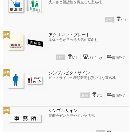
丈夫さと視認性を両立した室名札
取付
ﾋﾞｽ
アクリマットプレート
本体の色が選べる人気の室名札
取付
ﾋﾞｽ
両面ﾃｰﾌﾟ
ｽﾗｲﾄﾞﾛｯｸ
シンプルピクトサイン
ピクトサインの種類限定お買い得な室名札
取付
ﾋﾞｽ
両面ﾃｰﾌﾟ
シンプルサイン
装飾を省いた見やすい室名札