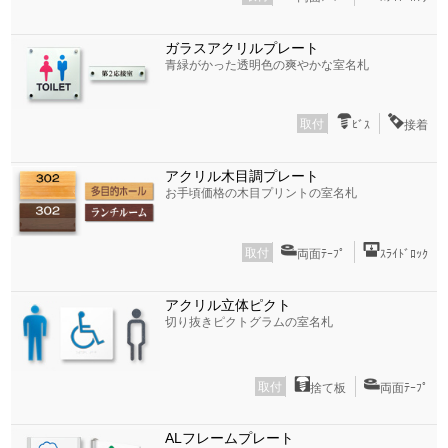
ガラスアクリルプレート
青緑がかった透明色の爽やかな室名札
取付
ﾋﾞｽ
接着
アクリル木目調プレート
お手頃価格の木目プリントの室名札
取付
両面ﾃｰﾌﾟ
ｽﾗｲﾄﾞﾛｯｸ
アクリル立体ピクト
切り抜きピクトグラムの室名札
取付
捨て板
両面ﾃｰﾌﾟ
ALフレームプレート