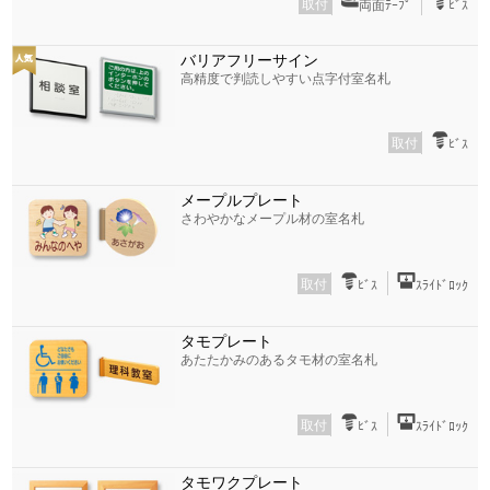
取付
両面ﾃｰﾌﾟ
ﾋﾞｽ
バリアフリーサイン
高精度で判読しやすい点字付室名札
取付
ﾋﾞｽ
メープルプレート
さわやかなメープル材の室名札
取付
ﾋﾞｽ
ｽﾗｲﾄﾞﾛｯｸ
タモプレート
あたたかみのあるタモ材の室名札
取付
ﾋﾞｽ
ｽﾗｲﾄﾞﾛｯｸ
タモワクプレート