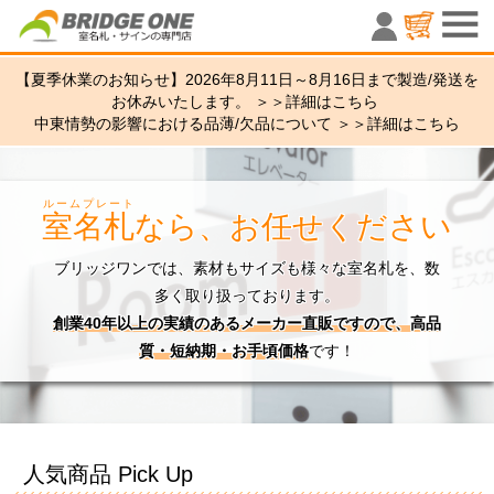
室名札・サ
【夏季休業のお知らせ】2026年8月11日～8月16日まで製造/発送を
お休みいたします。 ＞＞
詳細はこちら
中東情勢の影響における品薄/欠品について ＞＞
詳細はこちら
ルームプレート
室名札
なら、お任せください
ブリッジワンでは、素材もサイズも様々な室名札を、数
多く取り扱っております。
創業40年以上の実績のあるメーカー直販ですので、高品
質・短納期・お手頃価格
です！
人気商品 Pick Up