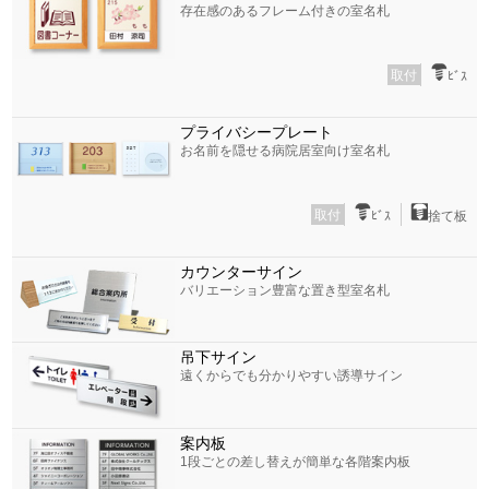
存在感のあるフレーム付きの室名札
取付
ﾋﾞｽ
プライバシープレート
お名前を隠せる病院居室向け室名札
取付
ﾋﾞｽ
捨て板
カウンターサイン
バリエーション豊富な置き型室名札
吊下サイン
遠くからでも分かりやすい誘導サイン
案内板
1段ごとの差し替えが簡単な各階案内板