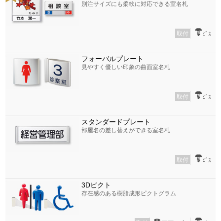
別注サイズにも柔軟に対応できる室名札
取付
ﾋﾞｽ
フォーバルプレート
見やすく優しい印象の曲面室名札
取付
ﾋﾞｽ
スタンダードプレート
部屋名の差し替えができる室名札
取付
ﾋﾞｽ
3Dピクト
存在感のある樹脂成形ピクトグラム