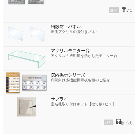
取付
ﾋﾞｽ
飛散防止パネル
透明アクリルの脚付きパネル
アクリルモニター台
アクリルの透明度を活かしたモニター台
院内掲示シリーズ
病院向け多機能掲示板各種のご紹介
サプライ
室名札取り付けキット【捨て板+ビス】
取付
捨て板