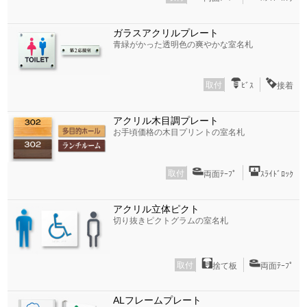
ガラスアクリルプレート
青緑がかった透明色の爽やかな室名札
取付
ﾋﾞｽ
接着
アクリル木目調プレート
お手頃価格の木目プリントの室名札
取付
両面ﾃｰﾌﾟ
ｽﾗｲﾄﾞﾛｯｸ
アクリル立体ピクト
切り抜きピクトグラムの室名札
取付
捨て板
両面ﾃｰﾌﾟ
ALフレームプレート