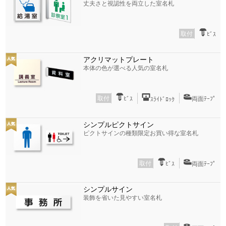
丈夫さと視認性を両立した室名札
取付
ﾋﾞｽ
アクリマットプレート
本体の色が選べる人気の室名札
取付
ﾋﾞｽ
両面ﾃｰﾌﾟ
ｽﾗｲﾄﾞﾛｯｸ
シンプルピクトサイン
ピクトサインの種類限定お買い得な室名札
取付
ﾋﾞｽ
両面ﾃｰﾌﾟ
シンプルサイン
装飾を省いた見やすい室名札