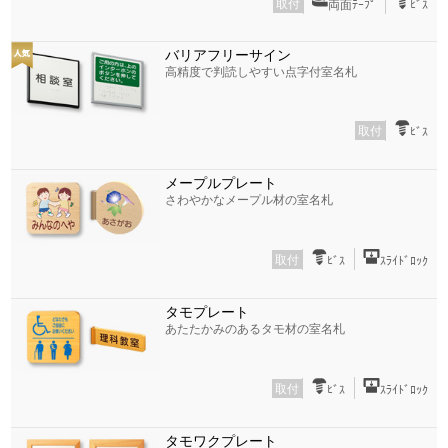
取付
両面ﾃｰﾌﾟ
ﾋﾞｽ
バリアフリーサイン
高精度で判読しやすい点字付室名札
取付
ﾋﾞｽ
メープルプレート
さわやかなメープル材の室名札
取付
ﾋﾞｽ
ｽﾗｲﾄﾞﾛｯｸ
タモプレート
あたたかみのあるタモ材の室名札
取付
ﾋﾞｽ
ｽﾗｲﾄﾞﾛｯｸ
タモワクプレート