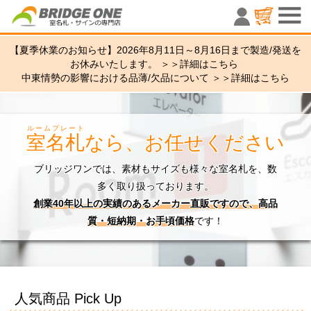
室名札・サ
【夏季休業のお知らせ】2026年8月11日～8月16日まで製造/発送を
お休みいたします。 ＞＞
詳細はこちら
中東情勢の影響における品薄/欠品について ＞＞
詳細はこちら
ルームプレート
室名札
なら、お任せください
ブリッジワンでは、素材もサイズも様々な室名札を、数
多く取り扱っております。
創業40年以上の実績のあるメーカー直販ですので、高品
質・短納期・お手頃価格
です！
人気商品 Pick Up