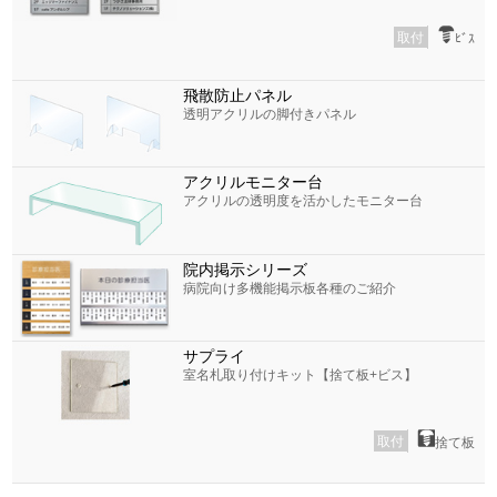
取付
ﾋﾞｽ
飛散防止パネル
透明アクリルの脚付きパネル
アクリルモニター台
アクリルの透明度を活かしたモニター台
院内掲示シリーズ
病院向け多機能掲示板各種のご紹介
サプライ
室名札取り付けキット【捨て板+ビス】
取付
捨て板