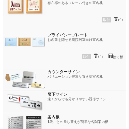
存在感のあるフレーム付きの室名札
取付
ﾋﾞｽ
プライバシープレート
お名前を隠せる病院居室向け室名札
取付
ﾋﾞｽ
捨て板
カウンターサイン
バリエーション豊富な置き型室名札
吊下サイン
遠くからでも分かりやすい誘導サイン
案内板
1段ごとの差し替えが簡単な各階案内板