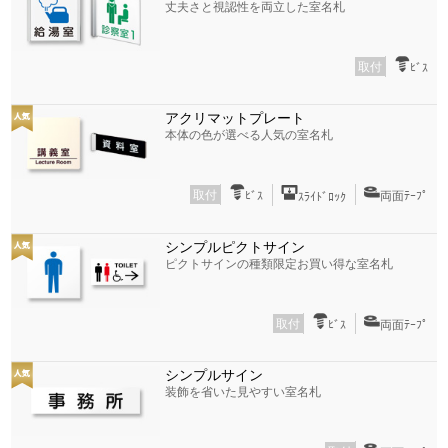
丈夫さと視認性を両立した室名札
取付
ﾋﾞｽ
アクリマットプレート
本体の色が選べる人気の室名札
取付
ﾋﾞｽ
両面ﾃｰﾌﾟ
ｽﾗｲﾄﾞﾛｯｸ
シンプルピクトサイン
ピクトサインの種類限定お買い得な室名札
取付
ﾋﾞｽ
両面ﾃｰﾌﾟ
シンプルサイン
装飾を省いた見やすい室名札