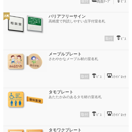
取付
両面ﾃｰﾌﾟ
ﾋﾞｽ
バリアフリーサイン
高精度で判読しやすい点字付室名札
取付
ﾋﾞｽ
メープルプレート
さわやかなメープル材の室名札
取付
ﾋﾞｽ
ｽﾗｲﾄﾞﾛｯｸ
タモプレート
あたたかみのあるタモ材の室名札
取付
ﾋﾞｽ
ｽﾗｲﾄﾞﾛｯｸ
タモワクプレート