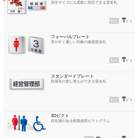
別注サイズにも柔軟に対応できる室名札
取付
ﾋﾞｽ
フォーバルプレート
見やすく優しい印象の曲面室名札
取付
ﾋﾞｽ
スタンダードプレート
部屋名の差し替えができる室名札
取付
ﾋﾞｽ
3Dピクト
存在感のある樹脂成形ピクトグラム