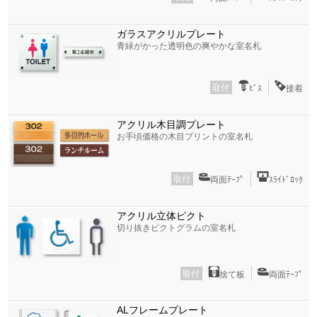
ガラスアクリルプレート
青緑がかった透明色の爽やかな室名札
取付
ﾋﾞｽ
接着
アクリル木目調プレート
お手頃価格の木目プリントの室名札
取付
両面ﾃｰﾌﾟ
ｽﾗｲﾄﾞﾛｯｸ
アクリル立体ピクト
切り抜きピクトグラムの室名札
取付
捨て板
両面ﾃｰﾌﾟ
ALフレームプレート