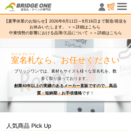
室名札・サ
【夏季休業のお知らせ】2026年8月11日～8月16日まで製造/発送を
お休みいたします。 ＞＞
詳細はこちら
中東情勢の影響における品薄/欠品について ＞＞
詳細はこちら
ルームプレート
室名札
なら、お任せください
ブリッジワンでは、素材もサイズも様々な室名札を、数
多く取り扱っております。
創業40年以上の実績のあるメーカー直販ですので、高品
質・短納期・お手頃価格
です！
人気商品 Pick Up