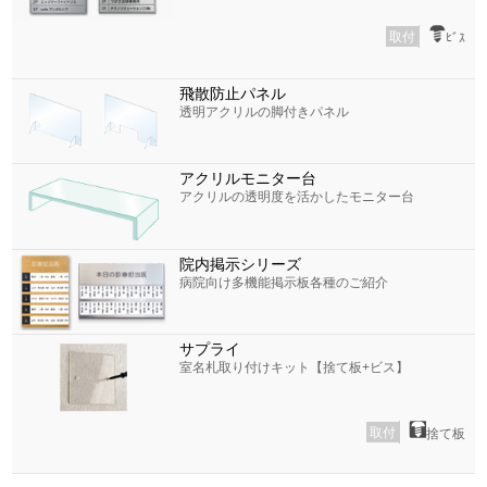
取付
ﾋﾞｽ
飛散防止パネル
透明アクリルの脚付きパネル
アクリルモニター台
アクリルの透明度を活かしたモニター台
院内掲示シリーズ
病院向け多機能掲示板各種のご紹介
サプライ
室名札取り付けキット【捨て板+ビス】
取付
捨て板