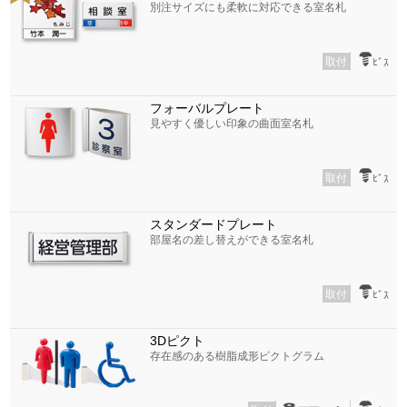
別注サイズにも柔軟に対応できる室名札
取付
ﾋﾞｽ
フォーバルプレート
見やすく優しい印象の曲面室名札
取付
ﾋﾞｽ
スタンダードプレート
部屋名の差し替えができる室名札
取付
ﾋﾞｽ
3Dピクト
存在感のある樹脂成形ピクトグラム