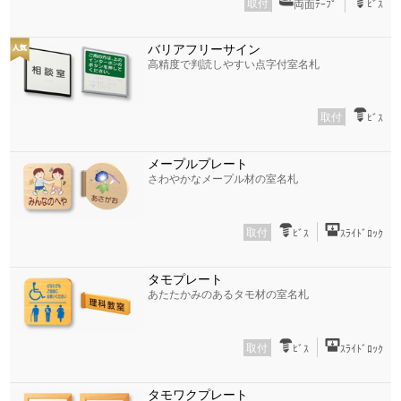
取付
両面ﾃｰﾌﾟ
ﾋﾞｽ
バリアフリーサイン
高精度で判読しやすい点字付室名札
取付
ﾋﾞｽ
メープルプレート
さわやかなメープル材の室名札
取付
ﾋﾞｽ
ｽﾗｲﾄﾞﾛｯｸ
タモプレート
あたたかみのあるタモ材の室名札
取付
ﾋﾞｽ
ｽﾗｲﾄﾞﾛｯｸ
タモワクプレート