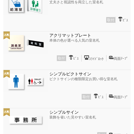
丈夫さと視認性を両立した室名札
取付
ﾋﾞｽ
アクリマットプレート
本体の色が選べる人気の室名札
取付
ﾋﾞｽ
両面ﾃｰﾌﾟ
ｽﾗｲﾄﾞﾛｯｸ
シンプルピクトサイン
ピクトサインの種類限定お買い得な室名札
取付
ﾋﾞｽ
両面ﾃｰﾌﾟ
シンプルサイン
装飾を省いた見やすい室名札