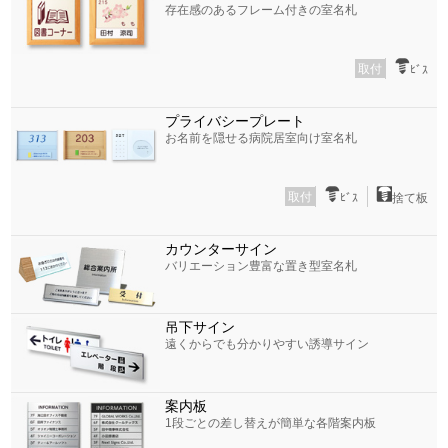
存在感のあるフレーム付きの室名札
取付
ﾋﾞｽ
プライバシープレート
お名前を隠せる病院居室向け室名札
取付
ﾋﾞｽ
捨て板
カウンターサイン
バリエーション豊富な置き型室名札
吊下サイン
遠くからでも分かりやすい誘導サイン
案内板
1段ごとの差し替えが簡単な各階案内板