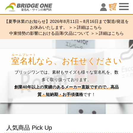
室名札・サ
【夏季休業のお知らせ】2026年8月11日～8月16日まで製造/発送を
お休みいたします。 ＞＞
詳細はこちら
中東情勢の影響における品薄/欠品について ＞＞
詳細はこちら
ルームプレート
室名札
なら、お任せください
ブリッジワンでは、素材もサイズも様々な室名札を、数
多く取り扱っております。
創業40年以上の実績のあるメーカー直販ですので、高品
質・短納期・お手頃価格
です！
人気商品 Pick Up