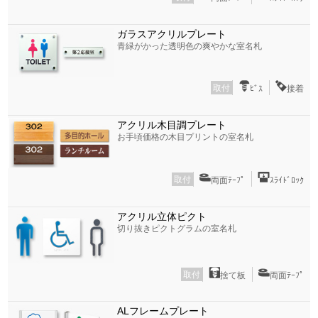
ガラスアクリルプレート
青緑がかった透明色の爽やかな室名札
取付
ﾋﾞｽ
接着
アクリル木目調プレート
お手頃価格の木目プリントの室名札
取付
両面ﾃｰﾌﾟ
ｽﾗｲﾄﾞﾛｯｸ
アクリル立体ピクト
切り抜きピクトグラムの室名札
取付
捨て板
両面ﾃｰﾌﾟ
ALフレームプレート