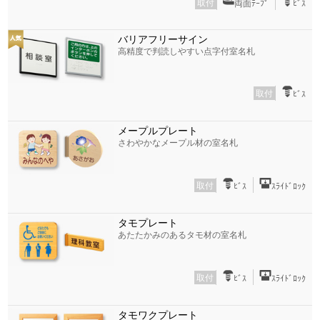
取付
両面ﾃｰﾌﾟ
ﾋﾞｽ
バリアフリーサイン
高精度で判読しやすい点字付室名札
取付
ﾋﾞｽ
メープルプレート
さわやかなメープル材の室名札
取付
ﾋﾞｽ
ｽﾗｲﾄﾞﾛｯｸ
タモプレート
あたたかみのあるタモ材の室名札
取付
ﾋﾞｽ
ｽﾗｲﾄﾞﾛｯｸ
タモワクプレート