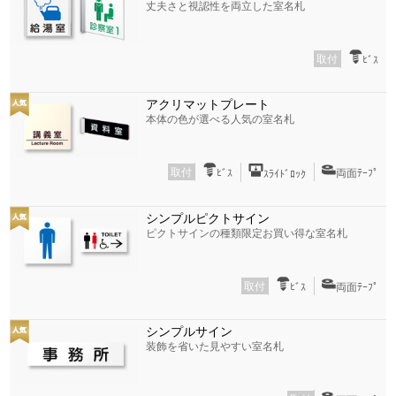
丈夫さと視認性を両立した室名札
取付
ﾋﾞｽ
アクリマットプレート
本体の色が選べる人気の室名札
取付
ﾋﾞｽ
両面ﾃｰﾌﾟ
ｽﾗｲﾄﾞﾛｯｸ
シンプルピクトサイン
ピクトサインの種類限定お買い得な室名札
取付
ﾋﾞｽ
両面ﾃｰﾌﾟ
シンプルサイン
装飾を省いた見やすい室名札