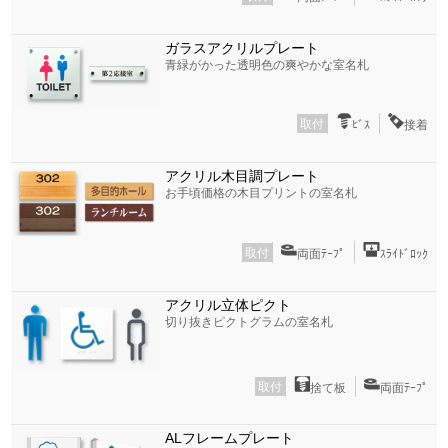
ガラスアクリルプレート
青緑がかった透明色の爽やかな室名札
取付
ﾋﾞｽ
接着
アクリル木目調プレート
お手頃価格の木目プリントの室名札
取付
両面ﾃｰﾌﾟ
ｽﾗｲﾄﾞﾛｯｸ
アクリル立体ピクト
切り抜きピクトグラムの室名札
取付
捨て板
両面ﾃｰﾌﾟ
ALフレームプレート