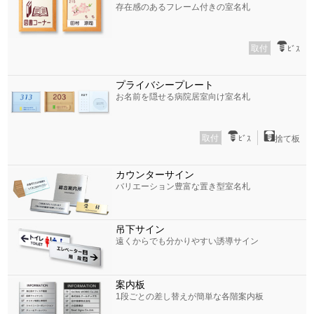
存在感のあるフレーム付きの室名札
取付
ﾋﾞｽ
プライバシープレート
お名前を隠せる病院居室向け室名札
取付
ﾋﾞｽ
捨て板
カウンターサイン
バリエーション豊富な置き型室名札
吊下サイン
遠くからでも分かりやすい誘導サイン
案内板
1段ごとの差し替えが簡単な各階案内板