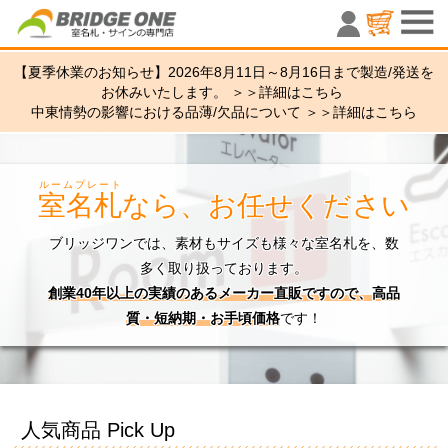
室名札・サ
【夏季休業のお知らせ】2026年8月11日～8月16日まで製造/発送を
お休みいたします。 ＞＞
詳細はこちら
中東情勢の影響における品薄/欠品について ＞＞
詳細はこちら
ルームプレート
室名札
なら、お任せください
ブリッジワンでは、素材もサイズも様々な室名札を、数
多く取り扱っております。
創業40年以上の実績のあるメーカー直販ですので、高品
質・短納期・お手頃価格
です！
人気商品 Pick Up