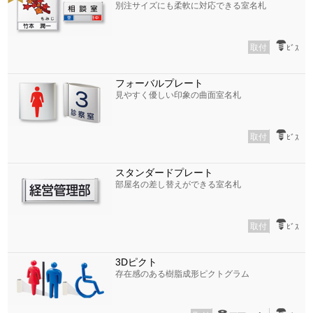
別注サイズにも柔軟に対応できる室名札
取付
ﾋﾞｽ
フォーバルプレート
見やすく優しい印象の曲面室名札
取付
ﾋﾞｽ
スタンダードプレート
部屋名の差し替えができる室名札
取付
ﾋﾞｽ
3Dピクト
存在感のある樹脂成形ピクトグラム