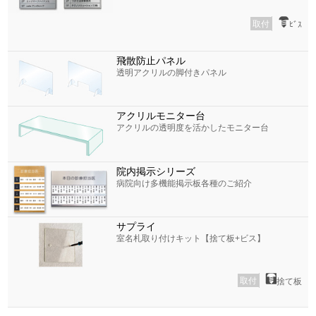
取付
ﾋﾞｽ
飛散防止パネル
透明アクリルの脚付きパネル
アクリルモニター台
アクリルの透明度を活かしたモニター台
院内掲示シリーズ
病院向け多機能掲示板各種のご紹介
サプライ
室名札取り付けキット【捨て板+ビス】
取付
捨て板