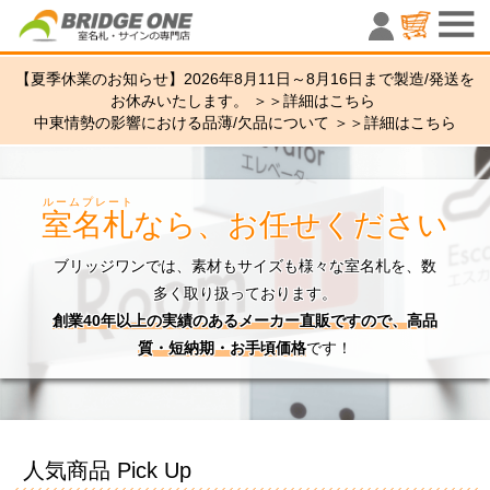
室名札・サ
【夏季休業のお知らせ】2026年8月11日～8月16日まで製造/発送を
お休みいたします。 ＞＞
詳細はこちら
中東情勢の影響における品薄/欠品について ＞＞
詳細はこちら
ルームプレート
室名札
なら、お任せください
ブリッジワンでは、素材もサイズも様々な室名札を、数
多く取り扱っております。
創業40年以上の実績のあるメーカー直販ですので、高品
質・短納期・お手頃価格
です！
人気商品 Pick Up