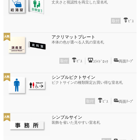
丈夫さと視認性を両立した室名札
取付
ﾋﾞｽ
アクリマットプレート
本体の色が選べる人気の室名札
取付
ﾋﾞｽ
両面ﾃｰﾌﾟ
ｽﾗｲﾄﾞﾛｯｸ
シンプルピクトサイン
ピクトサインの種類限定お買い得な室名札
取付
ﾋﾞｽ
両面ﾃｰﾌﾟ
シンプルサイン
装飾を省いた見やすい室名札