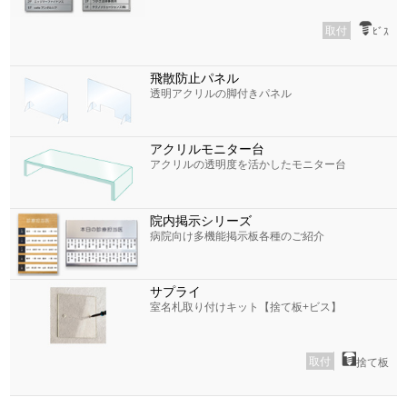
取付
ﾋﾞｽ
飛散防止パネル
透明アクリルの脚付きパネル
アクリルモニター台
アクリルの透明度を活かしたモニター台
院内掲示シリーズ
病院向け多機能掲示板各種のご紹介
サプライ
室名札取り付けキット【捨て板+ビス】
取付
捨て板