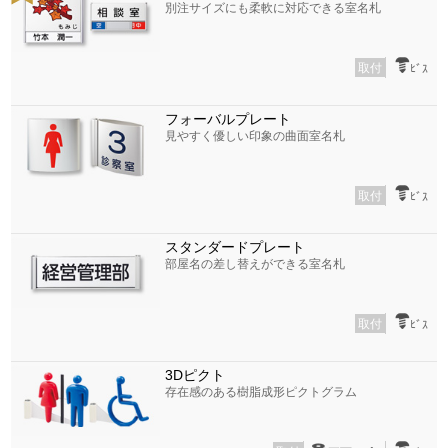
別注サイズにも柔軟に対応できる室名札
取付
ﾋﾞｽ
フォーバルプレート
見やすく優しい印象の曲面室名札
取付
ﾋﾞｽ
スタンダードプレート
部屋名の差し替えができる室名札
取付
ﾋﾞｽ
3Dピクト
存在感のある樹脂成形ピクトグラム