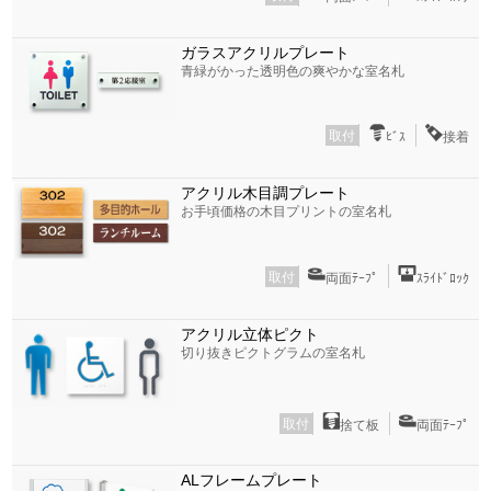
ガラスアクリルプレート
青緑がかった透明色の爽やかな室名札
取付
ﾋﾞｽ
接着
アクリル木目調プレート
お手頃価格の木目プリントの室名札
取付
両面ﾃｰﾌﾟ
ｽﾗｲﾄﾞﾛｯｸ
アクリル立体ピクト
切り抜きピクトグラムの室名札
取付
捨て板
両面ﾃｰﾌﾟ
ALフレームプレート