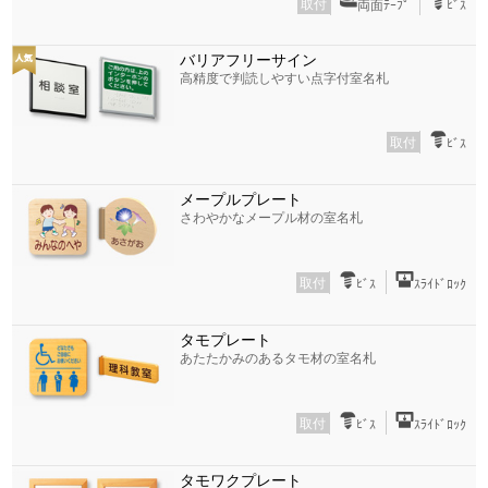
取付
両面ﾃｰﾌﾟ
ﾋﾞｽ
バリアフリーサイン
高精度で判読しやすい点字付室名札
取付
ﾋﾞｽ
メープルプレート
さわやかなメープル材の室名札
取付
ﾋﾞｽ
ｽﾗｲﾄﾞﾛｯｸ
タモプレート
あたたかみのあるタモ材の室名札
取付
ﾋﾞｽ
ｽﾗｲﾄﾞﾛｯｸ
タモワクプレート