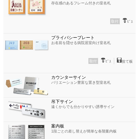
存在感のあるフレーム付きの室名札
取付
ﾋﾞｽ
プライバシープレート
お名前を隠せる病院居室向け室名札
取付
ﾋﾞｽ
捨て板
カウンターサイン
バリエーション豊富な置き型室名札
吊下サイン
遠くからでも分かりやすい誘導サイン
案内板
1段ごとの差し替えが簡単な各階案内板