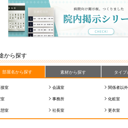
途から探す
部屋名から探す
素材から探す
タイプ
応接室
会議室
関係者以外
控室
事務所
化粧室
休憩室
社長室
更衣室