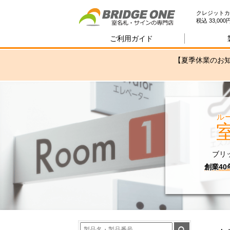
室
クレジットカ
税込 33,0
ご利用ガイド
【夏季休業のお知
ル
ブリ
創業4