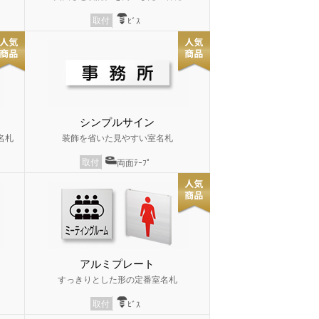
取付
ﾋﾞｽ
シンプルサイン
名札
装飾を省いた見やすい室名札
取付
両面ﾃｰﾌﾟ
アルミプレート
すっきりとした形の定番室名札
取付
ﾋﾞｽ