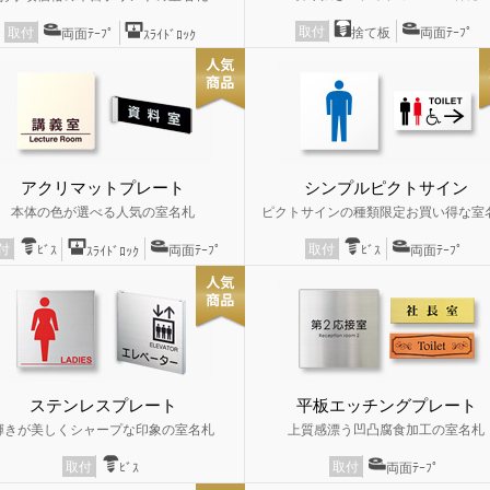
取付
捨て板
両面ﾃｰﾌﾟ
取付
両面ﾃｰﾌﾟ
ｽﾗｲﾄﾞﾛｯｸ
アクリマットプレート
シンプルピクトサイン
本体の色が選べる人気の室名札
ピクトサインの種類限定お買い得な室
取付
付
ﾋﾞｽ
両面ﾃｰﾌﾟ
ﾋﾞｽ
両面ﾃｰﾌﾟ
ｽﾗｲﾄﾞﾛｯｸ
ステンレスプレート
平板エッチングプレート
輝きが美しくシャープな印象の室名札
上質感漂う凹凸腐食加工の室名札
取付
取付
ﾋﾞｽ
両面ﾃｰﾌﾟ