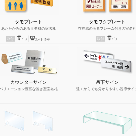
タモプレート
タモワクプレート
あたたかみのあるタモ材の室名札
存在感のあるフレーム付きの室名
取付
取付
ﾋﾞｽ
ﾋﾞｽ
ｽﾗｲﾄﾞﾛｯｸ
カウンターサイン
吊下サイン
バリエーション豊富な置き型室名札
遠くからでも分かりやすい誘導サイ