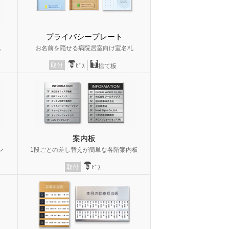
プライバシープレート
札
お名前を隠せる病院居室向け室名札
取付
ﾋﾞｽ
捨て板
案内板
ン
1段ごとの差し替えが簡単な各階案内板
取付
ﾋﾞｽ