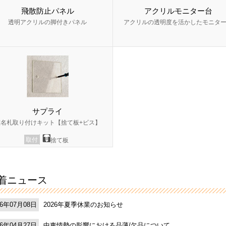
飛散防止パネル
アクリルモニター台
透明アクリルの脚付きパネル
アクリルの透明度を活かしたモニタ
サプライ
室名札取り付けキット【捨て板+ビス】
取付
捨て板
着ニュース
2026年夏季休業のお知らせ
26年07月08日
中東情勢の影響における品薄/欠品について
26年04月27日