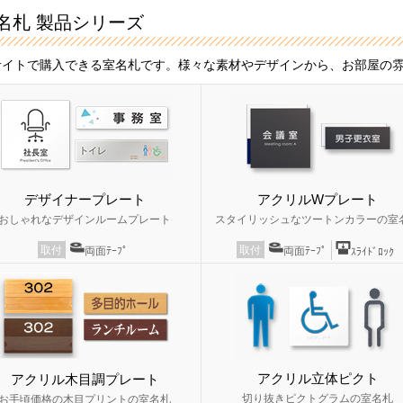
名札 製品シリーズ
サイトで購入できる室名札です。様々な素材やデザインから、お部屋の
デザイナープレート
アクリルWプレート
おしゃれなデザインルームプレート
スタイリッシュなツートンカラーの室
取付
取付
両面ﾃｰﾌﾟ
両面ﾃｰﾌﾟ
ｽﾗｲﾄﾞﾛｯｸ
アクリル立体ピクト
アクリル木目調プレート
切り抜きピクトグラムの室名札
お手頃価格の木目プリントの室名札