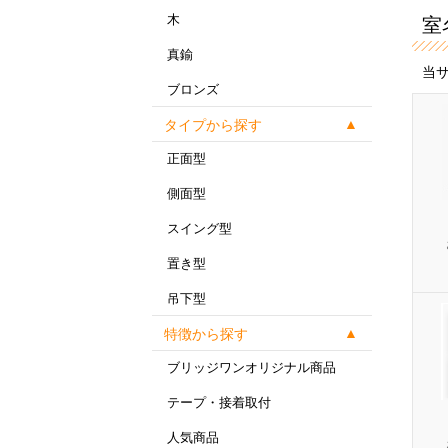
木
室
真鍮
当
ブロンズ
タイプから探す
正面型
側面型
スイング型
置き型
吊下型
特徴から探す
ブリッジワンオリジナル商品
テープ・接着取付
人気商品