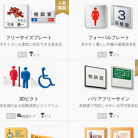
フリーサイズプレート
フォーバルプレート
注サイズにも柔軟に対応できる室名札
見やすく優しい印象の曲面室名札
取付
取付
ﾋﾞｽ
ﾋﾞｽ
3Dピクト
バリアフリーサイン
存在感のある樹脂成形ピクトグラム
高精度で判読しやすい点字付室名
取付
取付
両面ﾃｰﾌﾟ
ﾋﾞｽ
ﾋﾞｽ