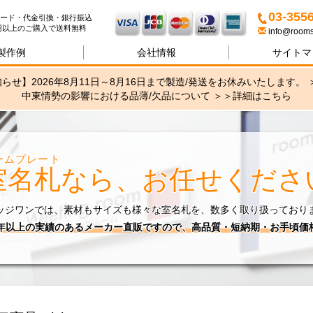
名札・サインの専門店ブリッ
03-355
ード・代金引換・銀行振込
00円以上のご購入で送料無料
info@rooms
製作例
会社情報
サイトマ
らせ】2026年8月11日～8月16日まで製造/発送をお休みいたします。 
中東情勢の影響における品薄/欠品について ＞＞
詳細はこちら
ームプレート
室名札
なら、お任せくださ
ッジワンでは、素材もサイズも様々な室名札を、数多く取り扱っており
0年以上の実績のあるメーカー直販ですので、高品質・短納期・お手頃価