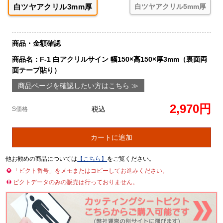
白ツヤアクリル3mm厚
白ツヤアクリル5mm厚
商品・金額確認
商品名：F-1 白アクリルサイン 幅150×高150×厚3mm（裏面両
面テープ貼り）
商品ページを確認したい方はこちら ≫
2,970円
税込
S価格
カートに追加
他お勧めの商品については
【こちら】
をご覧ください。
「ピクト番号」をメモまたはコピーしてお進みください。
ピクトデータのみの販売は行っておりません。