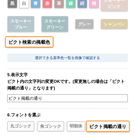
スモーキー
黒
白
青
赤
茶
緑
紺
桃
ピンク
スモーキー
スモーキー
グレー
シャンパン
ブルー
グリーン
ピクト検索の掲載色
選択できる基準色一覧を画像で確認する
5.表示文字
ピクト内の文字列の変更OKです。(変更無しの場合は「ピクト
掲載の通り」となります)
6.フォントを選ぶ
ピクト掲載の通り
丸ゴシック
角ゴシック
明朝体