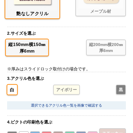
メープル材
艶なしアクリル
2.サイズを選ぶ
縦150mm横150㎜
縦200mm横200㎜
厚6mm
厚6mm
※厚みはスライドロック取付けの場合です。
3.アクリル色を選ぶ
白
アイボリー
黒
選択できるアクリル色一覧を画像で確認する
4.ピクトの印刷色を選ぶ