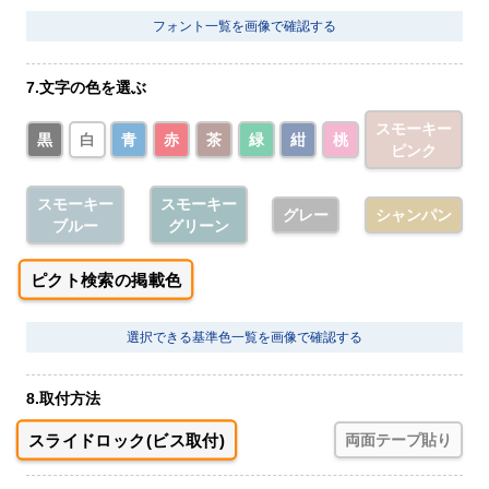
フォント一覧を画像で確認する
7.文字の色を選ぶ
スモーキー
黒
白
青
赤
茶
緑
紺
桃
ピンク
スモーキー
スモーキー
グレー
シャンパン
ブルー
グリーン
ピクト検索の掲載色
選択できる基準色一覧を画像で確認する
8.取付方法
スライドロック(ビス取付)
両面テープ貼り