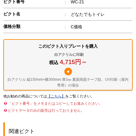
ピクト番号
:
WC-21
ピクト名
:
どなたでもトイレ
価格分類
:
C価格
このピクト入り
プレートを購入
白アクリルに印刷
4,715円～
税込
▼
白アクリル 縦150mm×横300mm 厚3㎜
裏面両面テープ貼、UV印刷（屋内
専用）の場合
他お勧めの商品については
【こちら】
をご覧ください。
「ピクト番号」をメモまたはコピーしてお進みください。
ピクトデータのみの販売は行っておりません。
関連ピクト