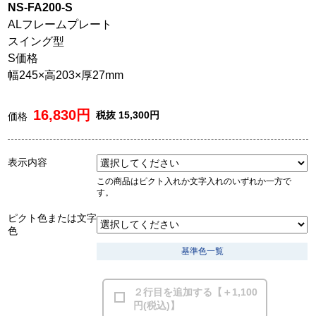
NS-FA200-S
ALフレームプレート
スイング型
S価格
幅245×高203×厚27mm
16,830円
税抜 15,300円
価格
表示内容
この商品はピクト入れか文字入れのいずれか一方で
す。
ピクト色または文字
色
基準色一覧
２行目を追加する【＋1,100
円(税込)】