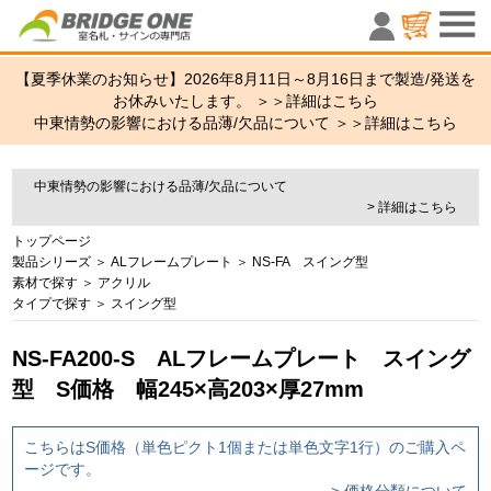
室名札・サ
【夏季休業のお知らせ】2026年8月11日～8月16日まで製造/発送を
お休みいたします。 ＞＞
詳細はこちら
中東情勢の影響における品薄/欠品について ＞＞
詳細はこちら
中東情勢の影響における品薄/欠品について
> 詳細はこちら
トップページ
製品シリーズ
＞
ALフレームプレート
＞
NS-FA スイング型
素材で探す
＞
アクリル
タイプで探す
＞
スイング型
NS-FA200-S ALフレームプレート スイング
型 S価格 幅245×高203×厚27mm
こちらはS価格（単色ピクト1個または単色文字1行）のご購入ペ
ージです。