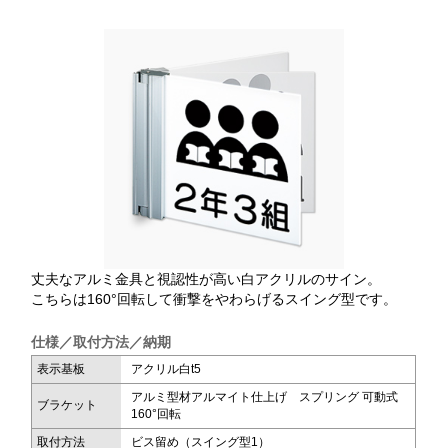
丈夫なアルミ金具と視認性が高い白アクリルのサイン。
こちらは160°回転して衝撃をやわらげるスイング型です。
仕様／取付方法／納期
表示基板
アクリル白t5
アルミ型材アルマイト仕上げ スプリング 可動式
ブラケット
160°回転
取付方法
ビス留め（スイング型1）