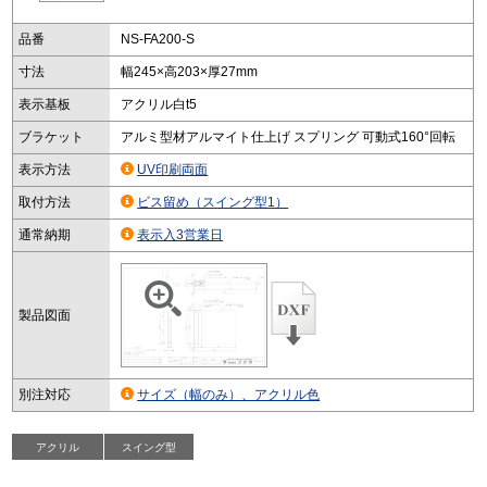
品番
NS-FA200-S
寸法
幅245×高203×厚27mm
表示基板
アクリル白t5
ブラケット
アルミ型材アルマイト仕上げ スプリング 可動式160°回転
表示方法
UV印刷両面
取付方法
ビス留め（スイング型1）
通常納期
表示入3営業日
製品図面
別注対応
サイズ（幅のみ）、アクリル色
アクリル
スイング型