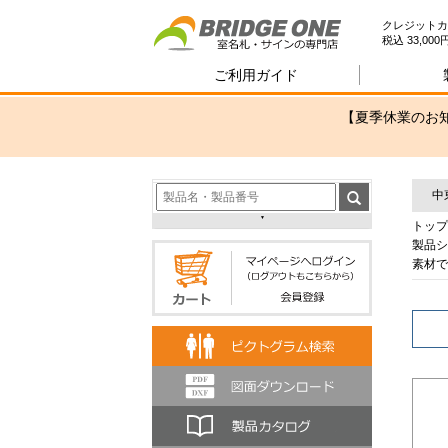
室
クレジットカ
税込 33,0
ご利用ガイド
【夏季休業のお知
中
トップ
製品シ
素材で