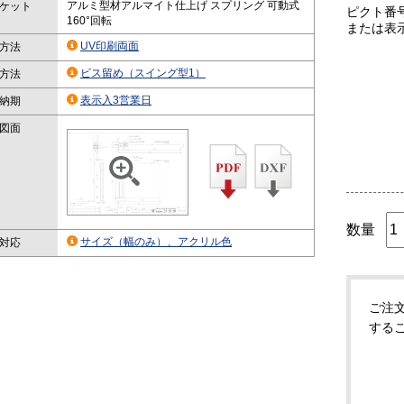
アルミ型材アルマイト仕上げ スプリング 可動式
ケット
ピクト番
160°回転
または表
UV印刷両面
方法
ビス留め（スイング型1）
方法
表示入3営業日
納期
図面
数量
サイズ（幅のみ）、アクリル色
対応
ご注
する