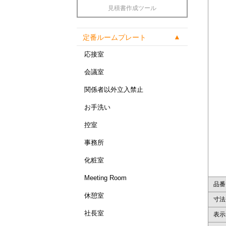
見積書作成ツール
定番ルームプレート
応接室
会議室
関係者以外立入禁止
お手洗い
控室
事務所
化粧室
Meeting Room
品番
休憩室
寸法
社長室
表示