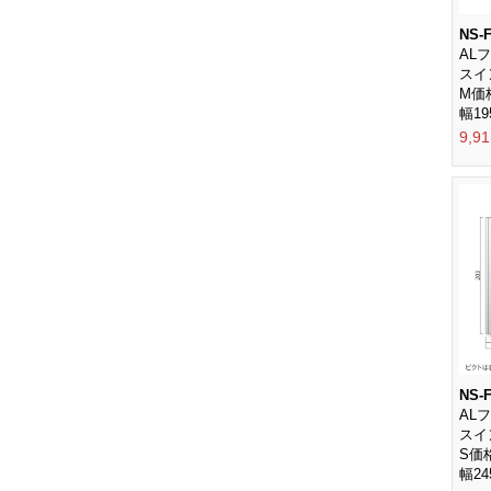
NS-
AL
スイ
M価
幅19
9,9
NS-F
AL
スイ
S価
幅24