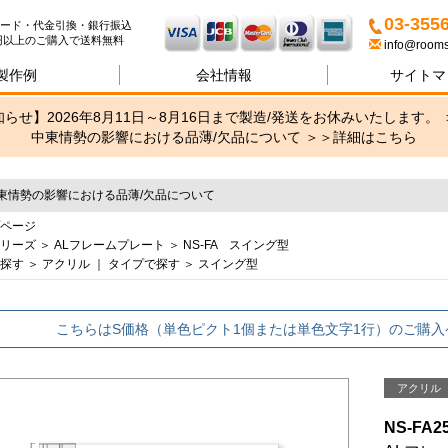
名札・サインの専門店ブリッ
03-355
ード・代金引換・銀行振込
00円以上のご購入で送料無料
info@rooms
製作例
会社情報
サイトマ
らせ】2026年8月11日～8月16日まで製造/発送をお休みいたします。 
中東情勢の影響における品薄/欠品について ＞＞
詳細はこちら
東情勢の影響における品薄/欠品について
ページ
リーズ
＞
ALフレームプレート
＞
NS-FA スイング型
探す
＞
アクリル
｜
タイプで探す
＞
スイング型
こちらはS価格（単色ピクト1個または単色文字1行）のご購入
アクリル
NS-FA2