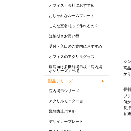
オフィス・会社におすすめ
おしゃれなルームプレート
こんな室名札って作れるの？
短納期＆お買い得
受付・入口のご案内におすすめ
オフィスのアクリルグッズ
シ
病院向け多機能掲示板「院内掲
高品
示シリーズ」登場
かり
製品シリーズ
長
院内掲示シリーズ
ブラ
アクリルモニター台
何か
長持
飛散防止パネル
育施
デザイナープレート