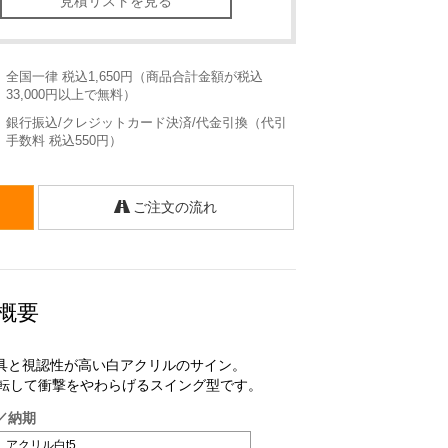
見積リストを見る
：
全国一律 税込1,650円（商品合計金額が税込
33,000円以上で無料）
：
銀行振込/クレジットカード決済/代金引換（代引
手数料 税込550円）
ご注文の流れ
 概要
具と視認性が高い白アクリルのサイン。
°回転して衝撃をやわらげるスイング型です。
／納期
アクリル白t5