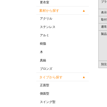
ブラ
更衣室
素材から探す
表示
アクリル
取付
通常
ステンレス
製品
アルミ
樹脂
木
真鍮
別注
ブロンズ
タイプから探す
正面型
側面型
スイング型