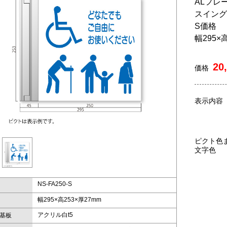
ALフレ
スイング
S価格
幅295×
20
価格
表示内容
ピクト色
文字色
NS-FA250-S
幅295×高253×厚27mm
アクリル白t5
基板