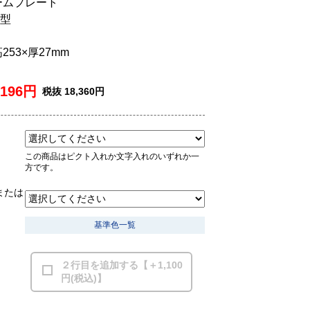
ームプレート
型
高253×厚27mm
,196円
税抜 18,360円
この商品はピクト入れか文字入れのいずれか一
方です。
または
基準色一覧
２行目を追加する【＋1,100
円(税込)】