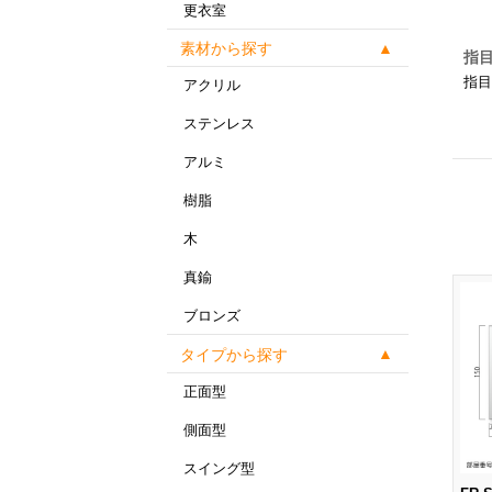
更衣室
素材から探す
指
指目
アクリル
ステンレス
アルミ
樹脂
木
真鍮
ブロンズ
タイプから探す
正面型
側面型
スイング型