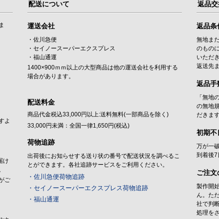
配送について
返品交
ま
運送会社
返品条
・佐川急便
無地ま
・セイノースーパーエクスプレス
のもの
・福山通運
いただ
返送先
1400×900ｍｍ以上の大型商品は他の運送会社を利用する
場合があります。
返品手
「無地
配送料金
の無地
商品代金税込33,000円以上:送料無料(一部商品を除く)
だきま
すよ
33,000円未満：全国一律1,650円(税込)
初期不
荷物追跡
万が一
到着後
出荷後にお知らせする送り状の番号で配送状況を調べるこ
届け
とができます。各社追跡サービスをご利用ください。
。
ご注文
・佐川急便荷物追跡
がご
製作開
・セイノースーパーエクスプレス荷物追跡
ん。た
・福山通運
社で判
処理を