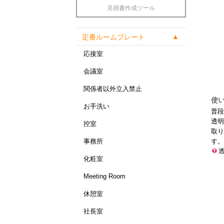
見積書作成ツール
定番ルームプレート
応接室
会議室
関係者以外立入禁止
使
お手洗い
普段
透明
控室
取り
事務所
す。
化粧室
Meeting Room
休憩室
社長室