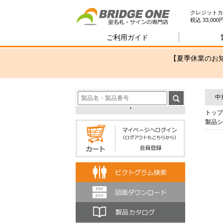
室
クレジットカ
税込 33,0
ご利用ガイド
【夏季休業のお知
中
トップ
製品シ