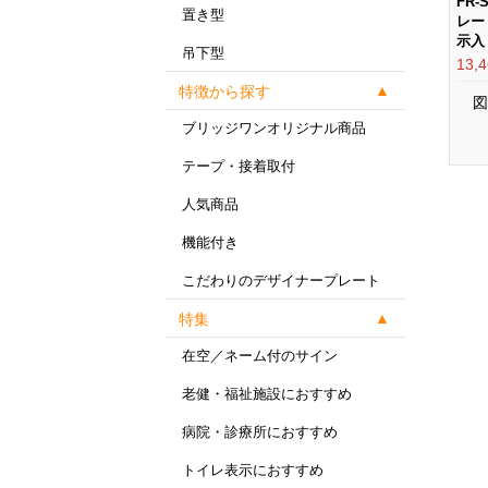
FR
置き型
レー
示入 
吊下型
13,
特徴から探す
図
ブリッジワンオリジナル商品
テープ・接着取付
人気商品
機能付き
こだわりのデザイナープレート
特集
在空／ネーム付のサイン
老健・福祉施設におすすめ
病院・診療所におすすめ
トイレ表示におすすめ