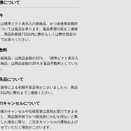
換について
件
たは標準ピクト表示入の規格品、かつ未使用未開封
については返品を承ります。返品希望の旨をご連絡
き、商品到着後7日以内に弊社もしくは弊社指定の
までお送りください。
数料
の規格品」は商品金額の10％、「標準ピクト表示入
規格品」は商品金額の20％を返品手数料としていた
す。
良品について
破損等による初期不良品等がございましたら、商品
7日以内に弊社までご連絡ください。
のキャンセルについて
始後のキャンセルや仕様変更は原則お受けできませ
だし、商品製作前でかつ状況的にやむを得ないと弊
断した場合に限り、ご注文キャンセルの通知および
させていただく場合がございます。