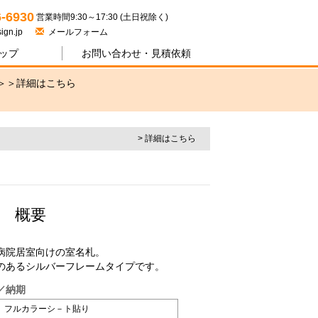
ジワン
6-6930
営業時間9:30～17:30 (土日祝除く)
ign.jp
メールフォーム
ップ
お問い合わせ・
見積依頼
＞＞
詳細はこちら
> 詳細はこちら
枠 概要
病院居室向けの室名札。
のあるシルバーフレームタイプです。
／納期
フルカラーシ－ト貼り