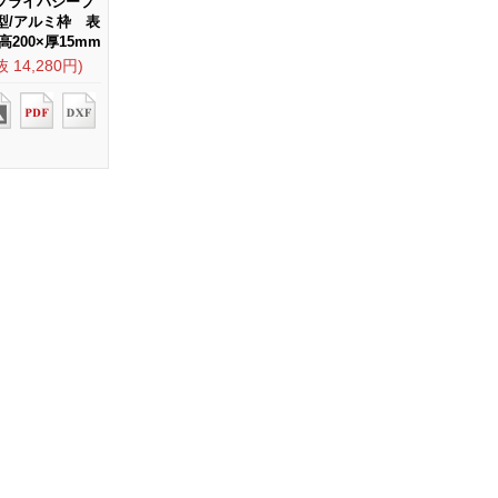
S プライバシープ
型/アルミ枠 表
高200×厚15mm
抜 14,280円)