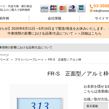
名札・サインの専門店ブリッ
03-355
ード・代金引換・銀行振込
00円以上のご購入で送料無料
info@rooms
製作例
会社情報
サイトマ
らせ】2026年8月11日～8月16日まで製造/発送をお休みいたします。 
中東情勢の影響における品薄/欠品について ＞＞
詳細はこちら
東情勢の影響における品薄/欠品について
ページ
リーズ
＞
プライバシープレート
＞ FR-S 正面型／アルミ枠
FR-S 正面型／アルミ
お名前を隠せる
こちらは清潔感
仕様／取付方法
表示基板