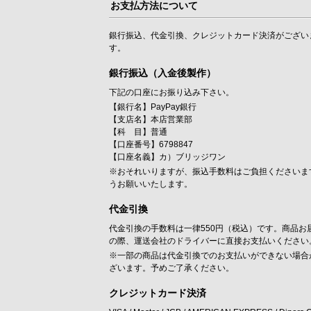
お支払方法について
銀行振込、代金引換、クレジットカード決済がござい
す。
銀行振込（入金後製作）
下記の口座にお振り込み下さい。
【銀行名】PayPay銀行
【支店名】本店営業部
【科 目】普通
【口座番号】6798847
【口座名義】カ）ブリッジワン
※おそれいりますが、振込手数料はご負担くださいま
うお願いいたします。
代金引換
代金引換の手数料は一律550円（税込）です。商品お
の際、運送会社のドライバーに直接お支払いください
※一部の商品は代金引換でのお支払いができない場合
ざいます。予めご了承ください。
クレジットカード決済