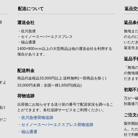
配送について
返品交
ま
運送会社
返品条
・佐川急便
無地ま
・セイノースーパーエクスプレス
のもの
・福山通運
いただ
返送先
1400×900ｍｍ以上の大型商品は他の運送会社を利用する
場合があります。
返品手
「無地
配送料金
の無地
商品代金税込33,000円以上:送料無料(一部商品を除く)
だきま
すよ
33,000円未満：全国一律1,650円(税込)
初期不
荷物追跡
万が一
到着後
出荷後にお知らせする送り状の番号で配送状況を調べるこ
届け
とができます。各社追跡サービスをご利用ください。
。
ご注文
・佐川急便荷物追跡
がご
製作開
・セイノースーパーエクスプレス荷物追跡
ん。た
・福山通運
社で判