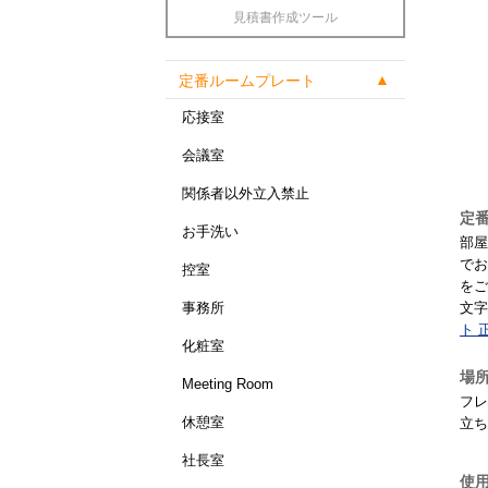
見積書作成ツール
定番ルームプレート
応接室
会議室
関係者以外立入禁止
定番
お手洗い
部屋
でお
控室
をご
文字
事務所
ト 
化粧室
場
Meeting Room
フレ
休憩室
立ち
社長室
使