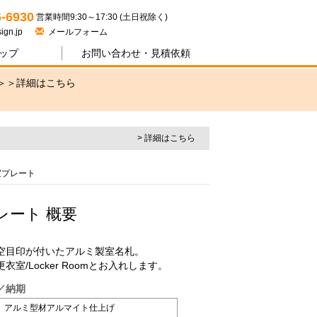
ジワン
6-6930
営業時間9:30～17:30 (土日祝除く)
ign.jp
メールフォーム
ップ
お問い合わせ・
見積依頼
＞＞
詳細はこちら
> 詳細はこちら
室プレート
レート 概要
空目印が付いたアルミ製室名札。
室/Locker Roomとお入れします。
／納期
アルミ型材アルマイト仕上げ