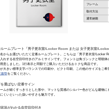
フレーム
取付方法
通常納期
ルームプレート「男子更衣室/Locker Room または 女子更衣室/Locker
名からお選びいただく定番ルームプレート。こちらは「男子更衣室/Locker Room 
入れする在空目印付きのアルミサインです。フォントは角ゴシックと明朝体
用意しました。1行表示と同額でご購入いただけるおトクな商品です。
が大きい標準文字バランスでの印刷や、ピクト印刷、この他のサイズをご希
正面型
をご覧ください。
所を選ばない定番サイン
ームが細くすっきりとした形や、マットな質感のシルバー色がどんな建物に
にくいといった扱いやすさも魅力です。
用状況がわかる在空目印付き