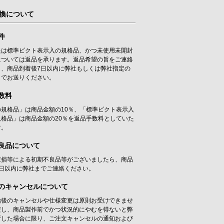
換について
件
たは標準ピクト表示入の規格品、かつ未使用未開封
については返品を承ります。返品希望の旨をご連絡
き、商品到着後7日以内に弊社もしくは弊社指定の
までお送りください。
数料
の規格品」は商品金額の10％、「標準ピクト表示入
規格品」は商品金額の20％を返品手数料としていた
す。
良品について
破損等による初期不良品等がございましたら、商品
7日以内に弊社までご連絡ください。
のキャンセルについて
始後のキャンセルや仕様変更は原則お受けできませ
だし、商品製作前でかつ状況的にやむを得ないと弊
断した場合に限り、ご注文キャンセルの通知および