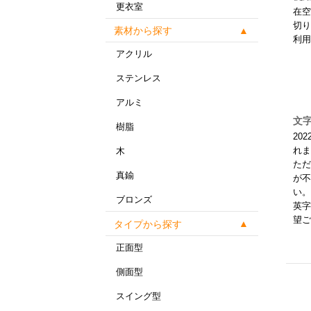
更衣室
在空
切り
素材から探す
利用
アクリル
ステンレス
アルミ
文
樹脂
20
れま
木
ただ
真鍮
が不
い。
ブロンズ
英字
望ご
タイプから探す
正面型
側面型
スイング型