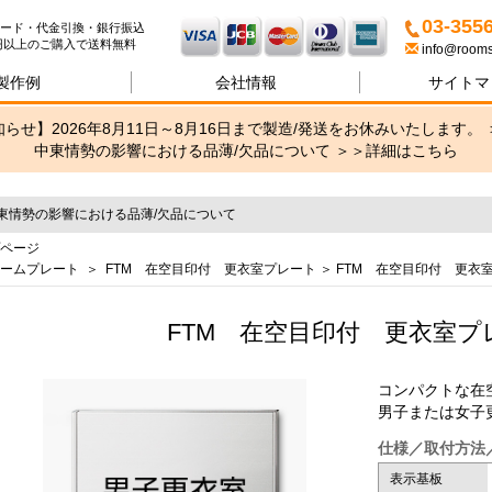
名札・サインの専門店ブリッ
03-355
ード・代金引換・銀行振込
00円以上のご購入で送料無料
info@rooms
製作例
会社情報
サイトマ
らせ】2026年8月11日～8月16日まで製造/発送をお休みいたします。 
中東情勢の影響における品薄/欠品について ＞＞
詳細はこちら
東情勢の影響における品薄/欠品について
ページ
ームプレート
＞
FTM 在空目印付 更衣室プレート
＞ FTM 在空目印付 更衣
FTM 在空目印付 更衣室プ
コンパクトな在
男子または女子更衣
仕様／取付方法
表示基板