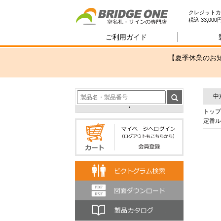
室
クレジットカ
税込 33,0
ご利用ガイド
【夏季休業のお知
中
トップ
定番ル