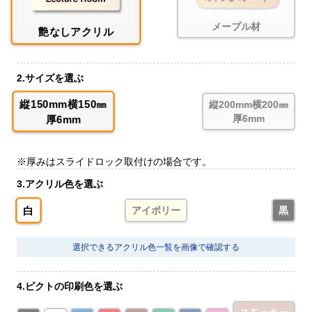
メープル材
艶なしアクリル
2.サイズを選ぶ
縦150mm横150㎜
縦200mm横200㎜
厚6mm
厚6mm
※厚みはスライドロック取付けの場合です。
3.アクリル色を選ぶ
白
アイボリー
黒
選択できるアクリル色一覧を画像で確認する
4.ピクトの印刷色を選ぶ