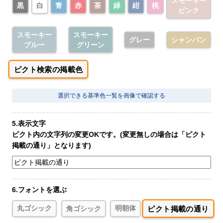
スモーキー
黒
白
青
赤
茶
緑
紺
桃
ピンク
スモーキー
スモーキー
グレー
シャンパン
ブルー
グリーン
ピクト検索の掲載色
選択できる基準色一覧を画像で確認する
5.表示文字
ピクト内の文字列の変更OKです。(変更無しの場合は「ピクト
掲載の通り」となります)
6.フォントを選ぶ
ピクト掲載の通り
丸ゴシック
角ゴシック
明朝体