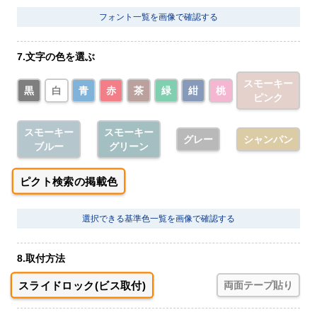
フォント一覧を画像で確認する
7.文字の色を選ぶ
スモーキー
黒
白
青
赤
茶
緑
紺
桃
ピンク
スモーキー
スモーキー
グレー
シャンパン
ブルー
グリーン
ピクト検索の掲載色
選択できる基準色一覧を画像で確認する
8.取付方法
スライドロック(ビス取付)
両面テープ貼り