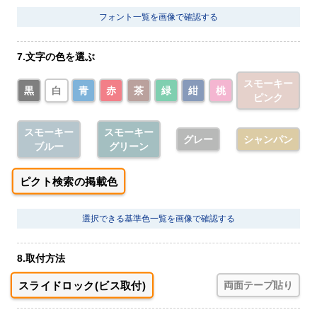
フォント一覧を画像で確認する
7.文字の色を選ぶ
スモーキー
黒
白
青
赤
茶
緑
紺
桃
ピンク
スモーキー
スモーキー
グレー
シャンパン
ブルー
グリーン
ピクト検索の掲載色
選択できる基準色一覧を画像で確認する
8.取付方法
スライドロック(ビス取付)
両面テープ貼り