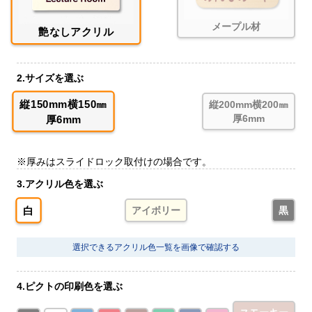
メープル材
艶なしアクリル
2.サイズを選ぶ
縦150mm横150㎜
縦200mm横200㎜
厚6mm
厚6mm
※厚みはスライドロック取付けの場合です。
3.アクリル色を選ぶ
白
アイボリー
黒
選択できるアクリル色一覧を画像で確認する
4.ピクトの印刷色を選ぶ