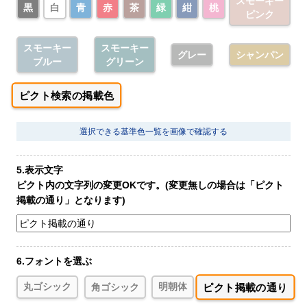
スモーキー
黒
白
青
赤
茶
緑
紺
桃
ピンク
スモーキー
スモーキー
グレー
シャンパン
ブルー
グリーン
ピクト検索の掲載色
選択できる基準色一覧を画像で確認する
5.表示文字
ピクト内の文字列の変更OKです。(変更無しの場合は「ピクト
掲載の通り」となります)
6.フォントを選ぶ
ピクト掲載の通り
丸ゴシック
角ゴシック
明朝体