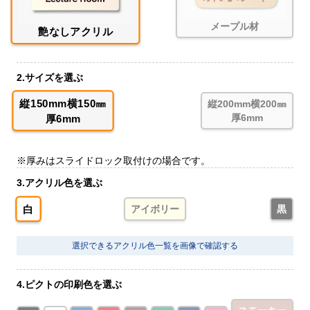
メープル材
艶なしアクリル
2.サイズを選ぶ
縦150mm横150㎜
縦200mm横200㎜
厚6mm
厚6mm
※厚みはスライドロック取付けの場合です。
3.アクリル色を選ぶ
白
アイボリー
黒
選択できるアクリル色一覧を画像で確認する
4.ピクトの印刷色を選ぶ