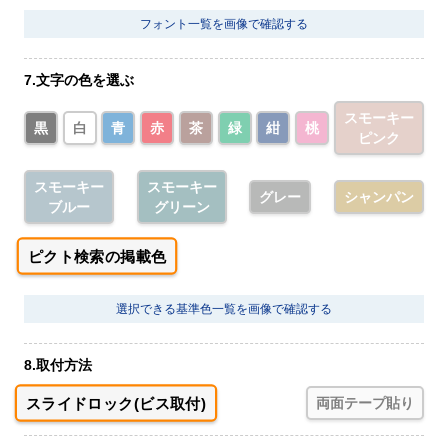
フォント一覧を画像で確認する
7.文字の色を選ぶ
スモーキー
黒
白
青
赤
茶
緑
紺
桃
ピンク
スモーキー
スモーキー
グレー
シャンパン
ブルー
グリーン
ピクト検索の掲載色
選択できる基準色一覧を画像で確認する
8.取付方法
スライドロック(ビス取付)
両面テープ貼り