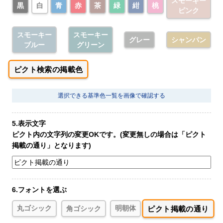
スモーキー
黒
白
青
赤
茶
緑
紺
桃
ピンク
スモーキー
スモーキー
グレー
シャンパン
ブルー
グリーン
ピクト検索の掲載色
選択できる基準色一覧を画像で確認する
5.表示文字
ピクト内の文字列の変更OKです。(変更無しの場合は「ピクト
掲載の通り」となります)
6.フォントを選ぶ
ピクト掲載の通り
丸ゴシック
角ゴシック
明朝体